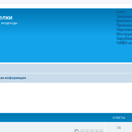
Сайт
елки
Заверш
Библио
, вездеходы
Пример
Чертежи
Инстру
Зарубе
ЧАВО и
ная информация
ширенный поиск
ОТВЕТЫ
74
1
2
3
4
5