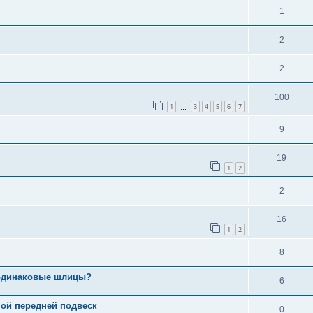
1
2
2
100
1
3
4
5
6
7
…
9
19
1
2
2
16
1
2
8
т одинаковые шлицы?
6
мой передней подвеск
0