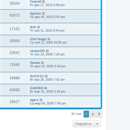
Георгий
30343
Пт дек 17, 2010 9:08 pm
Agresor
63572
Пн дек 06, 2010 5:54 pm
dmtr
17152
Чт ноя 11, 2010 9:44 pm
User buggy
29350
Ср ноя 11, 2009 10:05 am
sergey645
22642
Чт сен 10, 2009 7:26 pm
Леликк
71045
Пт июл 10, 2009 3:49 pm
Ant1Xr1st
18888
Вт апр 28, 2009 7:42 am
GelioSKA
43592
Вт мар 31, 2009 3:18 pm
olgers
18527
Ср мар 04, 2009 7:45 pm
1
2
След.
85 тем
Перейти