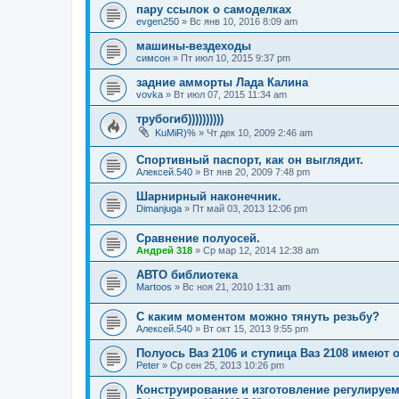
пару ссылок о самоделках
evgen250
»
Вс янв 10, 2016 8:09 am
машины-вездеходы
симсон
»
Пт июл 10, 2015 9:37 pm
задние амморты Лада Калина
vovka
»
Вт июл 07, 2015 11:34 am
трубогиб))))))))))
KuMiR)%
»
Чт дек 10, 2009 2:46 am
Спортивный паспорт, как он выглядит.
Алексей.540
»
Вт янв 20, 2009 7:48 pm
Шарнирный наконечник.
Dimanjuga
»
Пт май 03, 2013 12:06 pm
Сравнение полуосей.
Андрей 318
»
Ср мар 12, 2014 12:38 am
АВТО библиотека
Martoos
»
Вс ноя 21, 2010 1:31 am
С каким моментом можно тянуть резьбу?
Алексей.540
»
Вт окт 15, 2013 9:55 pm
Полуось Ваз 2106 и ступица Ваз 2108 имею
Peter
»
Ср сен 25, 2013 10:26 pm
Конструирование и изготовление регулируе