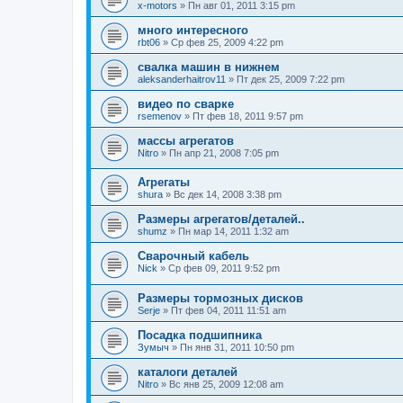
x-motors
»
Пн авг 01, 2011 3:15 pm
много интересного
rbt06
»
Ср фев 25, 2009 4:22 pm
свалка машин в нижнем
aleksanderhaitrov11
»
Пт дек 25, 2009 7:22 pm
видео по сварке
rsemenov
»
Пт фев 18, 2011 9:57 pm
массы агрегатов
Nitro
»
Пн апр 21, 2008 7:05 pm
Агрегаты
shura
»
Вс дек 14, 2008 3:38 pm
Размеры агрегатов/деталей..
shumz
»
Пн мар 14, 2011 1:32 am
Сварочный кабель
Nick
»
Ср фев 09, 2011 9:52 pm
Размеры тормозных дисков
Serje
»
Пт фев 04, 2011 11:51 am
Посадка подшипника
Зумыч
»
Пн янв 31, 2011 10:50 pm
каталоги деталей
Nitro
»
Вс янв 25, 2009 12:08 am