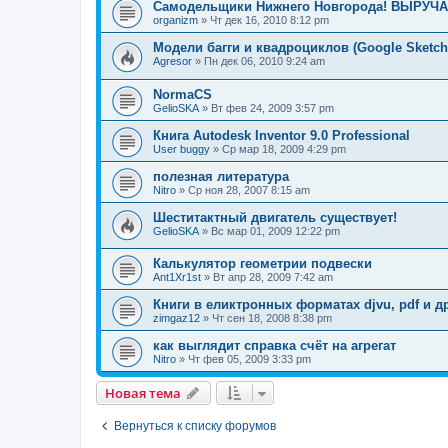
Самодельщики Нижнего Новгорода! ВЫРУЧА
organizm
»
Чт дек 16, 2010 8:12 pm
Модели багги и квадроциклов (Google Sketc
Agresor
»
Пн дек 06, 2010 9:24 am
NormaCS
GelioSKA
»
Вт фев 24, 2009 3:57 pm
Книга Autodesk Inventor 9.0 Professional
User buggy
»
Ср мар 18, 2009 4:29 pm
полезная литература
Nitro
»
Ср ноя 28, 2007 8:15 am
Шеститактный двигатель существует!
GelioSKA
»
Вс мар 01, 2009 12:22 pm
Калькулятор геометрии подвески
Ant1Xr1st
»
Вт апр 28, 2009 7:42 am
Книги в еликтронных форматах djvu, pdf и д
zimgaz12
»
Чт сен 18, 2008 8:38 pm
как выглядит справка счёт на агрегат
Nitro
»
Чт фев 05, 2009 3:33 pm
Новая тема
Вернуться к списку форумов