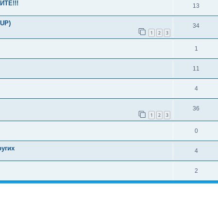
ЙТЕ!!!
13
hUP)
34
1
2
3
1
11
4
36
1
2
3
0
ругих
4
2