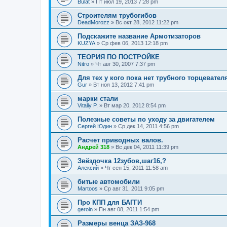
Bulat
»
Пт июл 19, 2013 7:28 pm
Строителям трубогибов
DeadMorozz
»
Вс окт 28, 2012 11:22 pm
Подскажите название Армотизаторов
KUZYA
»
Ср фев 06, 2013 12:18 pm
ТЕОРИЯ ПО ПОСТРОЙКЕ
Nitro
»
Чт авг 30, 2007 7:37 pm
Для тех у кого пока нет трубного торцевател
Gur
»
Вт ноя 13, 2012 7:41 pm
марки стали
Vitaliy P.
»
Вт мар 20, 2012 8:54 pm
Полезные советы по уходу за двигателем
Сергей Юдин
»
Ср дек 14, 2011 4:56 pm
Расчет приводных валов.
Андрей 318
»
Вс дек 04, 2011 11:39 pm
Звёздочка 12зубов,шаг16,?
Алексий
»
Чт сен 15, 2011 11:58 am
битые автомобили
Martoos
»
Ср авг 31, 2011 9:05 pm
Про КПП для БАГГИ
geroin
»
Пн авг 08, 2011 1:54 pm
Размеры венца ЗАЗ-968