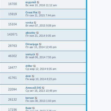
водолей
16700
Вс янв 10, 2016 11:12 am
Great Rat
15919
Пт сен 11, 2015 7:44 pm
vovka
15104
Вт июл 07, 2015 9:08 pm
alkozlov
142671
Пт ноя 21, 2014 9:05 am
Dimanjuga
28763
Пт авг 15, 2014 12:45 pm
samyck
46302
Вт май 06, 2014 7:55 pm
drifter
18477
Ср мар 12, 2014 9:35 am
dmtr
41761
Пн мар 10, 2014 8:23 pm
Алексей.540
22094
Ср окт 16, 2013 10:48 pm
bersan
26132
Пн сен 30, 2013 1:03 pm
Bulat
17236
Пт июл 19, 2013 7:28 pm