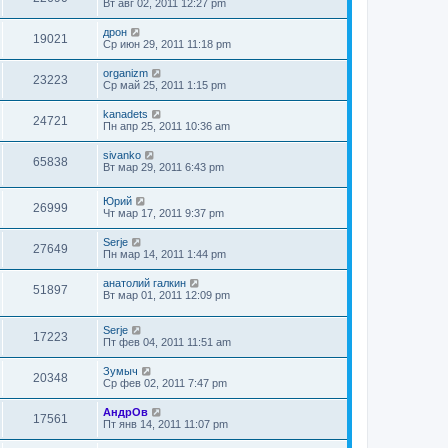
Вт авг 02, 2011 12:27 pm
дрон
19021
Ср июн 29, 2011 11:18 pm
organizm
23223
Ср май 25, 2011 1:15 pm
kanadets
24721
Пн апр 25, 2011 10:36 am
sivanko
65838
Вт мар 29, 2011 6:43 pm
Юрий
26999
Чт мар 17, 2011 9:37 pm
Serje
27649
Пн мар 14, 2011 1:44 pm
анатолий галкин
51897
Вт мар 01, 2011 12:09 pm
Serje
17223
Пт фев 04, 2011 11:51 am
Зумыч
20348
Ср фев 02, 2011 7:47 pm
АндрОв
17561
Пт янв 14, 2011 11:07 pm