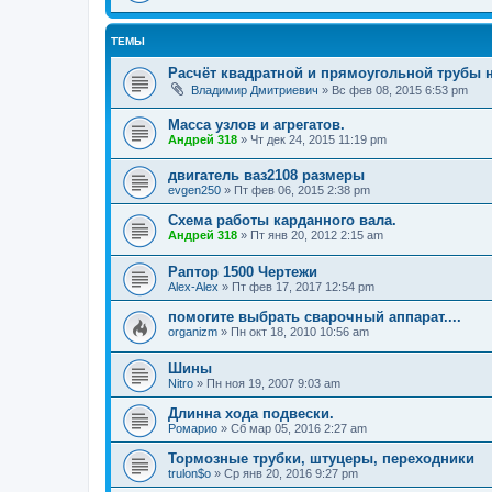
ТЕМЫ
Расчёт квадратной и прямоугольной трубы н
Владимир Дмитриевич
»
Вс фев 08, 2015 6:53 pm
Масса узлов и агрегатов.
Андрей 318
»
Чт дек 24, 2015 11:19 pm
двигатель ваз2108 размеры
evgen250
»
Пт фев 06, 2015 2:38 pm
Схема работы карданного вала.
Андрей 318
»
Пт янв 20, 2012 2:15 am
Раптор 1500 Чертежи
Alex-Alex
»
Пт фев 17, 2017 12:54 pm
помогите выбрать сварочный аппарат....
organizm
»
Пн окт 18, 2010 10:56 am
Шины
Nitro
»
Пн ноя 19, 2007 9:03 am
Длинна хода подвески.
Ромарио
»
Сб мар 05, 2016 2:27 am
Тормозные трубки, штуцеры, переходники
trulon$o
»
Ср янв 20, 2016 9:27 pm