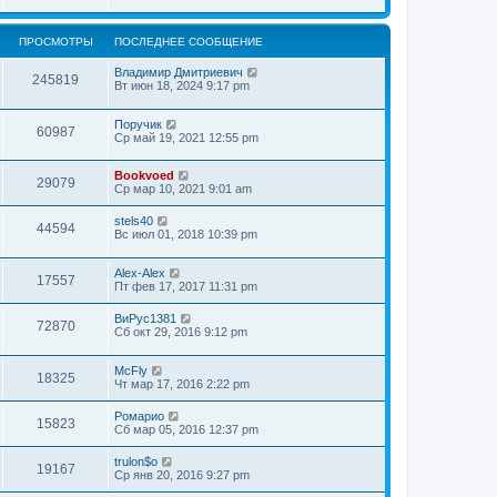
ПРОСМОТРЫ
ПОСЛЕДНЕЕ СООБЩЕНИЕ
Владимир Дмитриевич
245819
Вт июн 18, 2024 9:17 pm
Поручик
60987
Ср май 19, 2021 12:55 pm
Bookvoed
29079
Ср мар 10, 2021 9:01 am
stels40
44594
Вс июл 01, 2018 10:39 pm
Alex-Alex
17557
Пт фев 17, 2017 11:31 pm
ВиРус1381
72870
Сб окт 29, 2016 9:12 pm
McFly
18325
Чт мар 17, 2016 2:22 pm
Ромарио
15823
Сб мар 05, 2016 12:37 pm
trulon$o
19167
Ср янв 20, 2016 9:27 pm