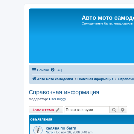
Авто мото самод
Самодельные багги, квадроциклы
Ссылки
FAQ
Авто мото самоделки
Полезная иформация
Справоч
Справочная информация
Модератор:
User buggy
Поиск
Рас
Новая тема
ОБЪЯВЛЕНИЯ
халява по багги
Nitro
»
Вс ноя 26, 2006 8:48 am