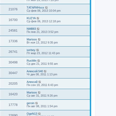
ТАТАРИНххх
21076
Ср фев 06, 2013 10:04 pm
KUZYA
16700
Ср фев 06, 2013 12:18 pm
NMB83
24581
Пн янв 21, 2013 3:52 pm
Martoos
17336
Вт ноя 13, 2012 9:35 pm
serbey
26741
Пт мар 23, 2012 11:43 pm
RusWin
30498
Ср дек 21, 2011 9:55 am
Алексей.540
30447
Чт дек 08, 2011 1:13 pm
Алексий
20205
Пн сен 19, 2011 6:43 pm
Martoos
16420
Ср авг 31, 2011 9:26 pm
geroin
17778
Пн авг 08, 2011 1:54 pm
OgeN13
22690