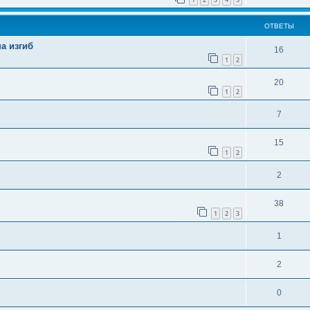
ОТВЕТЫ
а изгиб
16
1
2
20
1
2
7
15
1
2
2
38
1
2
3
1
2
0