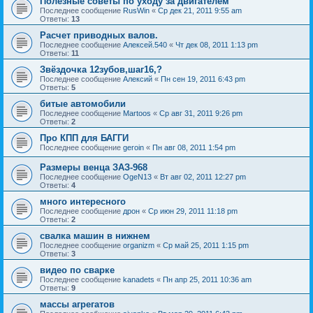
Полезные советы по уходу за двигателем
Последнее сообщение
RusWin
«
Ср дек 21, 2011 9:55 am
Ответы:
13
Расчет приводных валов.
Последнее сообщение
Алексей.540
«
Чт дек 08, 2011 1:13 pm
Ответы:
11
Звёздочка 12зубов,шаг16,?
Последнее сообщение
Алексий
«
Пн сен 19, 2011 6:43 pm
Ответы:
5
битые автомобили
Последнее сообщение
Martoos
«
Ср авг 31, 2011 9:26 pm
Ответы:
2
Про КПП для БАГГИ
Последнее сообщение
geroin
«
Пн авг 08, 2011 1:54 pm
Размеры венца ЗАЗ-968
Последнее сообщение
OgeN13
«
Вт авг 02, 2011 12:27 pm
Ответы:
4
много интересного
Последнее сообщение
дрон
«
Ср июн 29, 2011 11:18 pm
Ответы:
2
свалка машин в нижнем
Последнее сообщение
organizm
«
Ср май 25, 2011 1:15 pm
Ответы:
3
видео по сварке
Последнее сообщение
kanadets
«
Пн апр 25, 2011 10:36 am
Ответы:
9
массы агрегатов