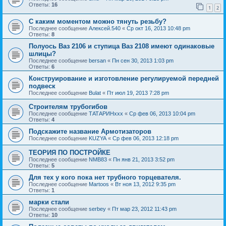
Ответы:
16
1
2
С каким моментом можно тянуть резьбу?
Последнее сообщение
Алексей.540
«
Ср окт 16, 2013 10:48 pm
Ответы:
8
Полуось Ваз 2106 и ступица Ваз 2108 имеют одинаковые
шлицы?
Последнее сообщение
bersan
«
Пн сен 30, 2013 1:03 pm
Ответы:
6
Конструирование и изготовление регулируемой передней
подвеск
Последнее сообщение
Bulat
«
Пт июл 19, 2013 7:28 pm
Строителям трубогибов
Последнее сообщение
ТАТАРИНххх
«
Ср фев 06, 2013 10:04 pm
Ответы:
4
Подскажите название Армотизаторов
Последнее сообщение
KUZYA
«
Ср фев 06, 2013 12:18 pm
ТЕОРИЯ ПО ПОСТРОЙКЕ
Последнее сообщение
NMB83
«
Пн янв 21, 2013 3:52 pm
Ответы:
5
Для тех у кого пока нет трубного торцевателя.
Последнее сообщение
Martoos
«
Вт ноя 13, 2012 9:35 pm
Ответы:
1
марки стали
Последнее сообщение
serbey
«
Пт мар 23, 2012 11:43 pm
Ответы:
10