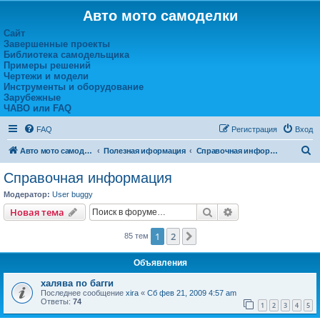
Авто мото самоделки
Сайт
Завершенные проекты
Библиотека самодельщика
Примеры решений
Чертежи и модели
Инструменты и оборудование
Зарубежные
ЧАВО или FAQ
FAQ
Регистрация
Вход
П
Авто мото самоделки
Полезная иформация
Справочная информация
о
Справочная информация
и
Модератор:
User buggy
с
Поиск
Расширенный пои
Новая тема
к
1
2
След.
85 тем
Объявления
халява по багги
Последнее сообщение
xira
«
Сб фев 21, 2009 4:57 am
Ответы:
74
1
2
3
4
5