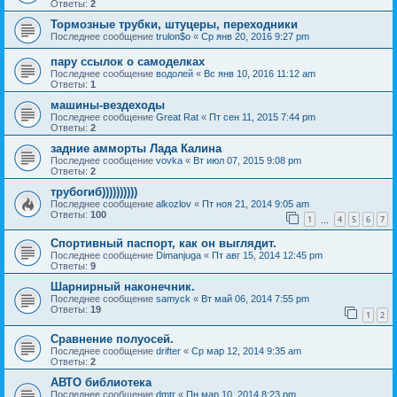
Ответы:
2
Тормозные трубки, штуцеры, переходники
Последнее сообщение
trulon$o
«
Ср янв 20, 2016 9:27 pm
пару ссылок о самоделках
Последнее сообщение
водолей
«
Вс янв 10, 2016 11:12 am
Ответы:
1
машины-вездеходы
Последнее сообщение
Great Rat
«
Пт сен 11, 2015 7:44 pm
Ответы:
2
задние амморты Лада Калина
Последнее сообщение
vovka
«
Вт июл 07, 2015 9:08 pm
Ответы:
2
трубогиб))))))))))
Последнее сообщение
alkozlov
«
Пт ноя 21, 2014 9:05 am
Ответы:
100
1
4
5
6
7
…
Спортивный паспорт, как он выглядит.
Последнее сообщение
Dimanjuga
«
Пт авг 15, 2014 12:45 pm
Ответы:
9
Шарнирный наконечник.
Последнее сообщение
samyck
«
Вт май 06, 2014 7:55 pm
Ответы:
19
1
2
Сравнение полуосей.
Последнее сообщение
drifter
«
Ср мар 12, 2014 9:35 am
Ответы:
2
АВТО библиотека
Последнее сообщение
dmtr
«
Пн мар 10, 2014 8:23 pm