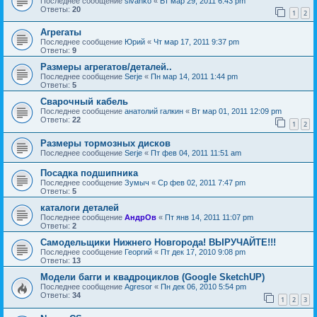
Последнее сообщение
sivanko
«
Вт мар 29, 2011 6:43 pm
Ответы:
20
1
2
Агрегаты
Последнее сообщение
Юрий
«
Чт мар 17, 2011 9:37 pm
Ответы:
9
Размеры агрегатов/деталей..
Последнее сообщение
Serje
«
Пн мар 14, 2011 1:44 pm
Ответы:
5
Сварочный кабель
Последнее сообщение
анатолий галкин
«
Вт мар 01, 2011 12:09 pm
Ответы:
22
1
2
Размеры тормозных дисков
Последнее сообщение
Serje
«
Пт фев 04, 2011 11:51 am
Посадка подшипника
Последнее сообщение
Зумыч
«
Ср фев 02, 2011 7:47 pm
Ответы:
5
каталоги деталей
Последнее сообщение
АндрОв
«
Пт янв 14, 2011 11:07 pm
Ответы:
2
Самодельщики Нижнего Новгорода! ВЫРУЧАЙТЕ!!!
Последнее сообщение
Георгий
«
Пт дек 17, 2010 9:08 pm
Ответы:
13
Модели багги и квадроциклов (Google SketchUP)
Последнее сообщение
Agresor
«
Пн дек 06, 2010 5:54 pm
Ответы:
34
1
2
3