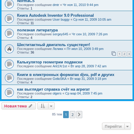
NormaCS
Последнее сообщение
dmtr
«
Чт ноя 11, 2010 9:44 pm
Ответы:
1
Книга Autodesk Inventor 9.0 Professional
Последнее сообщение
User buggy
«
Ср ноя 11, 2009 10:05 am
Ответы:
11
полезная литература
Последнее сообщение
sergey645
«
Чт сен 10, 2009 7:26 pm
Ответы:
4
Шеститактный двигатель существует!
Последнее сообщение
Леликк
«
Пт июл 10, 2009 3:49 pm
Ответы:
36
1
2
3
Калькулятор геометрии подвески
Последнее сообщение
Ant1Xr1st
«
Вт апр 28, 2009 7:42 am
Книги в еликтронных форматах djvu, pdf и других
Последнее сообщение
GelioSKA
«
Вт мар 31, 2009 3:18 pm
Ответы:
4
как выглядит справка счёт на агрегат
Последнее сообщение
olgers
«
Ср мар 04, 2009 7:45 pm
Ответы:
2
Новая тема
1
2
След.
85 тем
Перейти