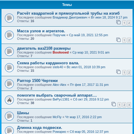
Темы
Расчёт квадратной и прямоугольной трубы на изгиб
Последнее сообщение
Владимир Дмитриевич
«
Вт июн 18, 2024 9:17 pm
Ответы:
16
1
2
Масса узлов и агрегатов.
Последнее сообщение
Поручик
«
Ср май 19, 2021 12:55 pm
Ответы:
20
1
2
двигатель ваз2108 размеры
Последнее сообщение
Bookvoed
«
Ср мар 10, 2021 9:01 am
Ответы:
7
Схема работы карданного вала.
Последнее сообщение
stels40
«
Вс июл 01, 2018 10:39 pm
Ответы:
15
1
2
Раптор 1500 Чертежи
Последнее сообщение
Alex-Alex
«
Пт фев 17, 2017 11:31 pm
Ответы:
2
помогите выбрать сварочный аппарат....
Последнее сообщение
ВиРус1381
«
Сб окт 29, 2016 9:12 pm
Ответы:
38
1
2
3
Шины
Последнее сообщение
McFly
«
Чт мар 17, 2016 2:22 pm
Ответы:
1
Длинна хода подвески.
Последнее сообщение
Ромарио
«
Сб мар 05, 2016 12:37 pm