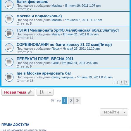
Багги-фестиваль
Последнее сообщение
Madina
«
Вт июл 19, 2011 1:07 pm
Ответы:
7
москва и подмосковье)
Последнее сообщение
Madina
«
Чт июл 07, 2011 11:17 am
Ответы:
8
I ЭТАП Чемпионата УрФО.Челябинская обл.г.Златоуст
Последнее сообщение
shura
«
Вт июн 21, 2011 8:52 am
Ответы:
12
СОРЕВНОВАНИЯ по багги-кроссу 21-22 мая(Питер)
Последнее сообщение
Перж
«
Чт май 26, 2011 11:10 am
Ответы:
9
ПЕРЕКАТИ ПОЛЕ. ВЕСНА 2011
Последнее сообщение
Gelik
«
Вт май 24, 2011 3:02 am
Ответы:
6
где в Москве арендовать баг
Последнее сообщение
физкультурник
«
Чт май 19, 2011 8:26 am
Ответы:
15
1
2
Новая тема
1
2
След.
87 тем
Перейти
ПРАВА ДОСТУПА
Вы
не можете
начинать темы