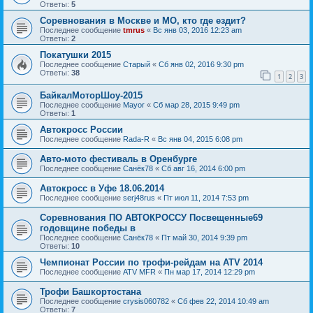
Ответы:
5
Соревнования в Москве и МО, кто где ездит?
Последнее сообщение
tmrus
«
Вс янв 03, 2016 12:23 am
Ответы:
2
Покатушки 2015
Последнее сообщение
Старый
«
Сб янв 02, 2016 9:30 pm
Ответы:
38
1
2
3
БайкалМоторШоу-2015
Последнее сообщение
Mayor
«
Сб мар 28, 2015 9:49 pm
Ответы:
1
Автокросс России
Последнее сообщение
Rada-R
«
Вс янв 04, 2015 6:08 pm
Авто-мото фестиваль в Оренбурге
Последнее сообщение
Санёк78
«
Сб авг 16, 2014 6:00 pm
Автокросс в Уфе 18.06.2014
Последнее сообщение
serj48rus
«
Пт июл 11, 2014 7:53 pm
Соревнования ПО АВТОКРОССУ Посвещенные69
годовщине победы в
Последнее сообщение
Санёк78
«
Пт май 30, 2014 9:39 pm
Ответы:
10
Чемпионат России по трофи-рейдам на ATV 2014
Последнее сообщение
ATV MFR
«
Пн мар 17, 2014 12:29 pm
Трофи Башкортостана
Последнее сообщение
crysis060782
«
Сб фев 22, 2014 10:49 am
Ответы:
7