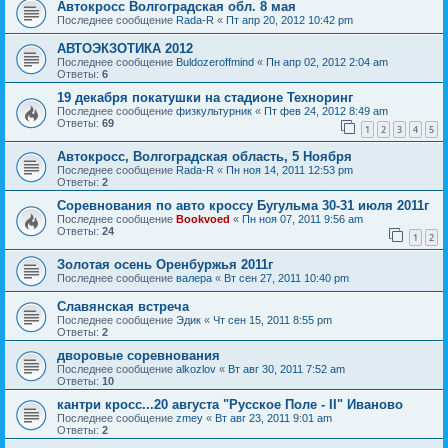
Автокросс Волгоградская обл. 8 мая
Последнее сообщение
Rada-R
«
Пт апр 20, 2012 10:42 pm
АВТОЭКЗОТИКА 2012
Последнее сообщение
Buldozeroffmind
«
Пн апр 02, 2012 2:04 am
Ответы:
6
19 декабря покатушки на стадионе Техноринг
Последнее сообщение
физкультурник
«
Пт фев 24, 2012 8:49 am
Ответы:
69
1
2
3
4
5
Автокросс, Волгоградская область, 5 Ноября
Последнее сообщение
Rada-R
«
Пн ноя 14, 2011 12:53 pm
Ответы:
2
Соревнования по авто кроссу Бугульма 30-31 июля 2011г
Последнее сообщение
Bookvoed
«
Пн ноя 07, 2011 9:56 am
Ответы:
24
1
2
Золотая осень Оренбуржья 2011г
Последнее сообщение
валера
«
Вт сен 27, 2011 10:40 pm
Славянская встреча
Последнее сообщение
Эдик
«
Чт сен 15, 2011 8:55 pm
Ответы:
2
дворовые соревнования
Последнее сообщение
alkozlov
«
Вт авг 30, 2011 7:52 am
Ответы:
10
кантри кросс...20 августа "Русское Поле - II" Иваново
Последнее сообщение
zmey
«
Вт авг 23, 2011 9:01 am
Ответы:
2