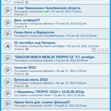
Ответы:
10
3 этап Чемпионата Челябинской области
Последнее сообщение
Laif
«
Пт ноя 23, 2012 7:19 pm
Ответы:
3
День шофера!!!!
Последнее сообщение
alkozlov
«
Пт ноя 02, 2012 9:22 am
Ответы:
8
Гонки багги в Мариуполе
Последнее сообщение
НаталияНаташа
«
Пт окт 26, 2012 6:26 pm
22 сентября под Питером.
Последнее сообщение
Илья Сентябрев
«
Пн сен 24, 2012 11:03 pm
Ответы:
38
1
2
3
"DRAGON WINCH MERLIN TROPHY'12" 5-7 октября
Последнее сообщение
katasan
«
Ср сен 19, 2012 10:08 pm
тюльган 2012г
Последнее сообщение
alkozlov
«
Пн авг 27, 2012 2:30 pm
Ответы:
14
Бугульма июль 2012г
Последнее сообщение
alkozlov
«
Вс авг 12, 2012 4:56 pm
Ответы:
10
<<Бережаны TROPHY 2012>> 24-26.08.2012р.
Последнее сообщение
Taras
«
Ср авг 01, 2012 11:18 pm
Нужен багги для съемок фильма!!!
Последнее сообщение
JackD
«
Сб май 12, 2012 12:23 am