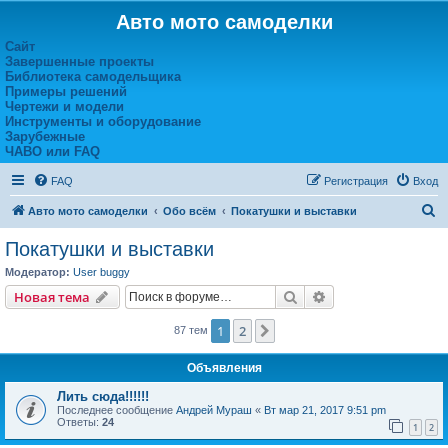
Авто мото самоделки
Сайт
Завершенные проекты
Библиотека самодельщика
Примеры решений
Чертежи и модели
Инструменты и оборудование
Зарубежные
ЧАВО или FAQ
FAQ
Регистрация
Вход
П
Авто мото самоделки
Обо всём
Покатушки и выставки
о
Покатушки и выставки
и
Модератор:
User buggy
с
Поиск
Расширенный пои
Новая тема
к
1
2
След.
87 тем
Объявления
Лить сюда!!!!!!
Последнее сообщение
Андрей Мураш
«
Вт мар 21, 2017 9:51 pm
Ответы:
24
1
2