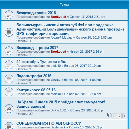
Темы
Вездеход-трофи 2018
Последнее сообщение
Bookvoed
«
Ср июл 11, 2018 2:31 pm
Большемурашкинский автоклуб 4х4 при поддержке
Администрации Большемурашкинского района проводит
GPS-трофи ориентирование
Последнее сообщение
Андрей Мураш
«
Ср июн 20, 2018 3:07 pm
Ответы:
1
Вездеход - трофи 2017
Последнее сообщение
Bookvoed
«
Чт сен 21, 2017 2:16 pm
Ответы:
2
24 сентябрь Тульская обл.
Последнее сообщение
stels40
«
Вс сен 03, 2017 10:19 pm
Ответы:
3
Ладога-трофи 2016
Последнее сообщение
Vasilev
«
Вс июн 05, 2016 11:06 pm
Ответы:
2
Кантрикросс 08.05.16
Последнее сообщение
stels40
«
Сб апр 02, 2016 12:00 pm
На Урале 11июля 2015 пройдет слет самоделок!
Записываемся!
Последнее сообщение
ВиРус1381
«
Сб янв 23, 2016 4:38 pm
Ответы:
37
1
2
3
СОРЕВНОВАНИЯ ПО АВТОКРОССУ
Последнее сообщение
Bashmack
«
Сб янв 16, 2016 5:52 pm