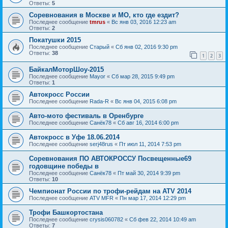
Ответы:
5
Соревнования в Москве и МО, кто где ездит?
Последнее сообщение
tmrus
«
Вс янв 03, 2016 12:23 am
Ответы:
2
Покатушки 2015
Последнее сообщение
Старый
«
Сб янв 02, 2016 9:30 pm
Ответы:
38
1
2
3
БайкалМоторШоу-2015
Последнее сообщение
Mayor
«
Сб мар 28, 2015 9:49 pm
Ответы:
1
Автокросс России
Последнее сообщение
Rada-R
«
Вс янв 04, 2015 6:08 pm
Авто-мото фестиваль в Оренбурге
Последнее сообщение
Санёк78
«
Сб авг 16, 2014 6:00 pm
Автокросс в Уфе 18.06.2014
Последнее сообщение
serj48rus
«
Пт июл 11, 2014 7:53 pm
Соревнования ПО АВТОКРОССУ Посвещенные69
годовщине победы в
Последнее сообщение
Санёк78
«
Пт май 30, 2014 9:39 pm
Ответы:
10
Чемпионат России по трофи-рейдам на ATV 2014
Последнее сообщение
ATV MFR
«
Пн мар 17, 2014 12:29 pm
Трофи Башкортостана
Последнее сообщение
crysis060782
«
Сб фев 22, 2014 10:49 am
Ответы:
7