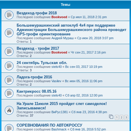
Темы
Вездеход-трофи 2018
Последнее сообщение
Bookvoed
«
Ср июл 11, 2018 2:31 pm
Большемурашкинский автоклуб 4х4 при поддержке
Администрации Большемурашкинского района проводит
GPS-трофи ориентирование
Последнее сообщение
Андрей Мураш
«
Ср июн 20, 2018 3:07 pm
Ответы:
1
Вездеход - трофи 2017
Последнее сообщение
Bookvoed
«
Чт сен 21, 2017 2:16 pm
Ответы:
2
24 сентябрь Тульская обл.
Последнее сообщение
stels40
«
Вс сен 03, 2017 10:19 pm
Ответы:
3
Ладога-трофи 2016
Последнее сообщение
Vasilev
«
Вс июн 05, 2016 11:06 pm
Ответы:
2
Кантрикросс 08.05.16
Последнее сообщение
stels40
«
Сб апр 02, 2016 12:00 pm
На Урале 11июля 2015 пройдет слет самоделок!
Записываемся!
Последнее сообщение
ВиРус1381
«
Сб янв 23, 2016 4:38 pm
Ответы:
37
1
2
3
СОРЕВНОВАНИЯ ПО АВТОКРОССУ
Последнее сообщение
Bashmack
«
Сб янв 16, 2016 5:52 pm