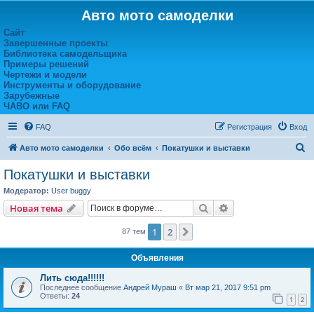
Авто мото самоделки
Сайт
Завершенные проекты
Библиотека самодельщика
Примеры решений
Чертежи и модели
Инструменты и оборудование
Зарубежные
ЧАВО или FAQ
FAQ
Регистрация
Вход
П
Авто мото самоделки
Обо всём
Покатушки и выставки
о
Покатушки и выставки
и
Модератор:
User buggy
с
Поиск
Расширенный пои
Новая тема
к
1
2
След.
87 тем
Объявления
Лить сюда!!!!!!
Последнее сообщение
Андрей Мураш
«
Вт мар 21, 2017 9:51 pm
Ответы:
24
1
2