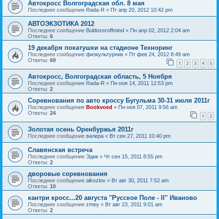
Автокросс Волгоградская обл. 8 мая
Последнее сообщение
Rada-R
«
Пт апр 20, 2012 10:42 pm
АВТОЭКЗОТИКА 2012
Последнее сообщение
Buldozeroffmind
«
Пн апр 02, 2012 2:04 am
Ответы:
6
19 декабря покатушки на стадионе Техноринг
Последнее сообщение
физкультурник
«
Пт фев 24, 2012 8:49 am
Ответы:
69
1
2
3
4
5
Автокросс, Волгоградская область, 5 Ноября
Последнее сообщение
Rada-R
«
Пн ноя 14, 2011 12:53 pm
Ответы:
2
Соревнования по авто кроссу Бугульма 30-31 июля 2011г
Последнее сообщение
Bookvoed
«
Пн ноя 07, 2011 9:56 am
Ответы:
24
1
2
Золотая осень Оренбуржья 2011г
Последнее сообщение
валера
«
Вт сен 27, 2011 10:40 pm
Славянская встреча
Последнее сообщение
Эдик
«
Чт сен 15, 2011 8:55 pm
Ответы:
2
дворовые соревнования
Последнее сообщение
alkozlov
«
Вт авг 30, 2011 7:52 am
Ответы:
10
кантри кросс...20 августа "Русское Поле - II" Иваново
Последнее сообщение
zmey
«
Вт авг 23, 2011 9:01 am
Ответы:
2