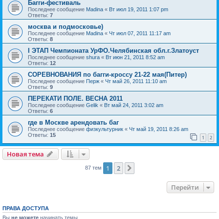
Багги-фестиваль
Последнее сообщение
Madina
«
Вт июл 19, 2011 1:07 pm
Ответы:
7
москва и подмосковье)
Последнее сообщение
Madina
«
Чт июл 07, 2011 11:17 am
Ответы:
8
I ЭТАП Чемпионата УрФО.Челябинская обл.г.Златоуст
Последнее сообщение
shura
«
Вт июн 21, 2011 8:52 am
Ответы:
12
СОРЕВНОВАНИЯ по багги-кроссу 21-22 мая(Питер)
Последнее сообщение
Перж
«
Чт май 26, 2011 11:10 am
Ответы:
9
ПЕРЕКАТИ ПОЛЕ. ВЕСНА 2011
Последнее сообщение
Gelik
«
Вт май 24, 2011 3:02 am
Ответы:
6
где в Москве арендовать баг
Последнее сообщение
физкультурник
«
Чт май 19, 2011 8:26 am
Ответы:
15
1
2
Новая тема
1
2
След.
87 тем
Перейти
ПРАВА ДОСТУПА
Вы
не можете
начинать темы