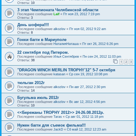
Ответы:
10
3 этап Чемпионата Челябинской области
Последнее сообщение
Laif
«
Пт ноя 23, 2012 7:19 pm
Ответы:
3
День шофера!!!!
Последнее сообщение
alkozlov
«
Пт ноя 02, 2012 9:22 am
Ответы:
8
Гонки багги в Мариуполе
Последнее сообщение
НаталияНаташа
«
Пт окт 26, 2012 6:26 pm
22 сентября под Питером.
Последнее сообщение
Илья Сентябрев
«
Пн сен 24, 2012 11:03 pm
Ответы:
38
1
2
3
"DRAGON WINCH MERLIN TROPHY'12" 5-7 октября
Последнее сообщение
katasan
«
Ср сен 19, 2012 10:08 pm
тюльган 2012г
Последнее сообщение
alkozlov
«
Пн авг 27, 2012 2:30 pm
Ответы:
14
Бугульма июль 2012г
Последнее сообщение
alkozlov
«
Вс авг 12, 2012 4:56 pm
Ответы:
10
<<Бережаны TROPHY 2012>> 24-26.08.2012р.
Последнее сообщение
Taras
«
Ср авг 01, 2012 11:18 pm
Нужен багги для съемок фильма!!!
Последнее сообщение
JackD
«
Сб май 12, 2012 12:23 am