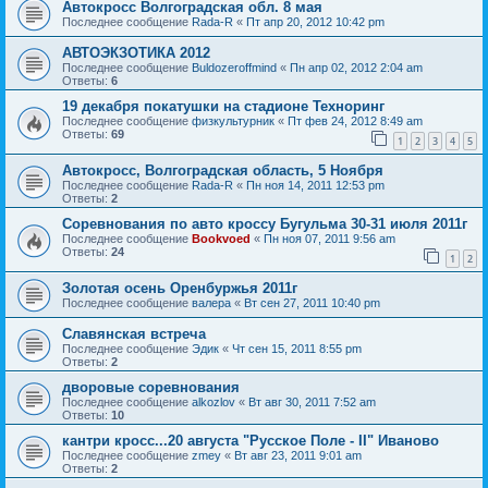
Автокросс Волгоградская обл. 8 мая
Последнее сообщение
Rada-R
«
Пт апр 20, 2012 10:42 pm
АВТОЭКЗОТИКА 2012
Последнее сообщение
Buldozeroffmind
«
Пн апр 02, 2012 2:04 am
Ответы:
6
19 декабря покатушки на стадионе Техноринг
Последнее сообщение
физкультурник
«
Пт фев 24, 2012 8:49 am
Ответы:
69
1
2
3
4
5
Автокросс, Волгоградская область, 5 Ноября
Последнее сообщение
Rada-R
«
Пн ноя 14, 2011 12:53 pm
Ответы:
2
Соревнования по авто кроссу Бугульма 30-31 июля 2011г
Последнее сообщение
Bookvoed
«
Пн ноя 07, 2011 9:56 am
Ответы:
24
1
2
Золотая осень Оренбуржья 2011г
Последнее сообщение
валера
«
Вт сен 27, 2011 10:40 pm
Славянская встреча
Последнее сообщение
Эдик
«
Чт сен 15, 2011 8:55 pm
Ответы:
2
дворовые соревнования
Последнее сообщение
alkozlov
«
Вт авг 30, 2011 7:52 am
Ответы:
10
кантри кросс...20 августа "Русское Поле - II" Иваново
Последнее сообщение
zmey
«
Вт авг 23, 2011 9:01 am
Ответы:
2