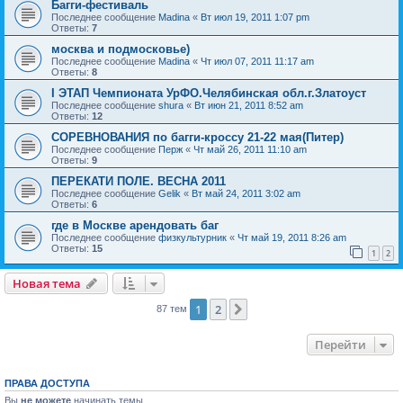
Багги-фестиваль
Последнее сообщение
Madina
«
Вт июл 19, 2011 1:07 pm
Ответы:
7
москва и подмосковье)
Последнее сообщение
Madina
«
Чт июл 07, 2011 11:17 am
Ответы:
8
I ЭТАП Чемпионата УрФО.Челябинская обл.г.Златоуст
Последнее сообщение
shura
«
Вт июн 21, 2011 8:52 am
Ответы:
12
СОРЕВНОВАНИЯ по багги-кроссу 21-22 мая(Питер)
Последнее сообщение
Перж
«
Чт май 26, 2011 11:10 am
Ответы:
9
ПЕРЕКАТИ ПОЛЕ. ВЕСНА 2011
Последнее сообщение
Gelik
«
Вт май 24, 2011 3:02 am
Ответы:
6
где в Москве арендовать баг
Последнее сообщение
физкультурник
«
Чт май 19, 2011 8:26 am
Ответы:
15
1
2
Новая тема
1
2
След.
87 тем
Перейти
ПРАВА ДОСТУПА
Вы
не можете
начинать темы