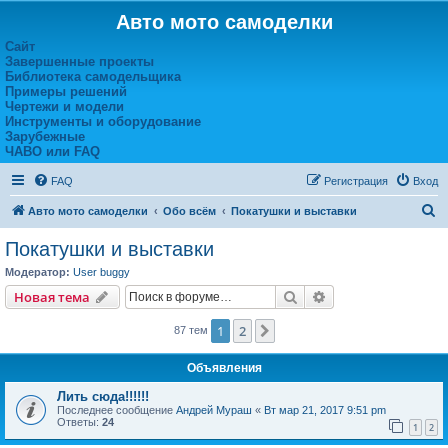
Авто мото самоделки
Сайт
Завершенные проекты
Библиотека самодельщика
Примеры решений
Чертежи и модели
Инструменты и оборудование
Зарубежные
ЧАВО или FAQ
FAQ
Регистрация
Вход
П
Авто мото самоделки
Обо всём
Покатушки и выставки
о
Покатушки и выставки
и
Модератор:
User buggy
с
Поиск
Расширенный пои
Новая тема
к
1
2
След.
87 тем
Объявления
Лить сюда!!!!!!
Последнее сообщение
Андрей Мураш
«
Вт мар 21, 2017 9:51 pm
Ответы:
24
1
2