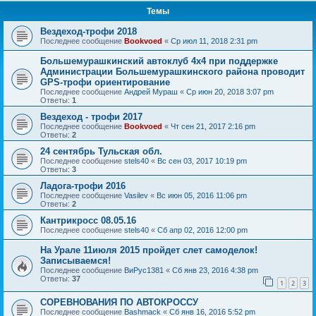
Темы
Вездеход-трофи 2018
Последнее сообщение
Bookvoed
«
Ср июл 11, 2018 2:31 pm
Большемурашкинский автоклуб 4х4 при поддержке
Администрации Большемурашкинского района проводит
GPS-трофи ориентирование
Последнее сообщение
Андрей Мураш
«
Ср июн 20, 2018 3:07 pm
Ответы:
1
Вездеход - трофи 2017
Последнее сообщение
Bookvoed
«
Чт сен 21, 2017 2:16 pm
Ответы:
2
24 сентябрь Тульская обл.
Последнее сообщение
stels40
«
Вс сен 03, 2017 10:19 pm
Ответы:
3
Ладога-трофи 2016
Последнее сообщение
Vasilev
«
Вс июн 05, 2016 11:06 pm
Ответы:
2
Кантрикросс 08.05.16
Последнее сообщение
stels40
«
Сб апр 02, 2016 12:00 pm
На Урале 11июля 2015 пройдет слет самоделок!
Записываемся!
Последнее сообщение
ВиРус1381
«
Сб янв 23, 2016 4:38 pm
Ответы:
37
1
2
3
СОРЕВНОВАНИЯ ПО АВТОКРОССУ
Последнее сообщение
Bashmack
«
Сб янв 16, 2016 5:52 pm