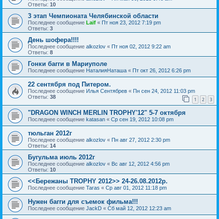
Ответы:
10
3 этап Чемпионата Челябинской области
Последнее сообщение
Laif
«
Пт ноя 23, 2012 7:19 pm
Ответы:
3
День шофера!!!!
Последнее сообщение
alkozlov
«
Пт ноя 02, 2012 9:22 am
Ответы:
8
Гонки багги в Мариуполе
Последнее сообщение
НаталияНаташа
«
Пт окт 26, 2012 6:26 pm
22 сентября под Питером.
Последнее сообщение
Илья Сентябрев
«
Пн сен 24, 2012 11:03 pm
Ответы:
38
1
2
3
"DRAGON WINCH MERLIN TROPHY'12" 5-7 октября
Последнее сообщение
katasan
«
Ср сен 19, 2012 10:08 pm
тюльган 2012г
Последнее сообщение
alkozlov
«
Пн авг 27, 2012 2:30 pm
Ответы:
14
Бугульма июль 2012г
Последнее сообщение
alkozlov
«
Вс авг 12, 2012 4:56 pm
Ответы:
10
<<Бережаны TROPHY 2012>> 24-26.08.2012р.
Последнее сообщение
Taras
«
Ср авг 01, 2012 11:18 pm
Нужен багги для съемок фильма!!!
Последнее сообщение
JackD
«
Сб май 12, 2012 12:23 am