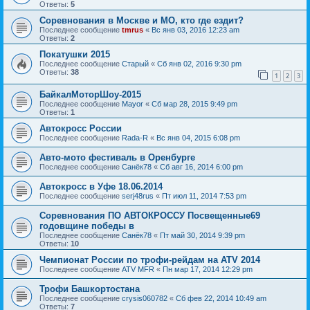
Ответы:
5
Соревнования в Москве и МО, кто где ездит?
Последнее сообщение
tmrus
«
Вс янв 03, 2016 12:23 am
Ответы:
2
Покатушки 2015
Последнее сообщение
Старый
«
Сб янв 02, 2016 9:30 pm
Ответы:
38
1
2
3
БайкалМоторШоу-2015
Последнее сообщение
Mayor
«
Сб мар 28, 2015 9:49 pm
Ответы:
1
Автокросс России
Последнее сообщение
Rada-R
«
Вс янв 04, 2015 6:08 pm
Авто-мото фестиваль в Оренбурге
Последнее сообщение
Санёк78
«
Сб авг 16, 2014 6:00 pm
Автокросс в Уфе 18.06.2014
Последнее сообщение
serj48rus
«
Пт июл 11, 2014 7:53 pm
Соревнования ПО АВТОКРОССУ Посвещенные69
годовщине победы в
Последнее сообщение
Санёк78
«
Пт май 30, 2014 9:39 pm
Ответы:
10
Чемпионат России по трофи-рейдам на ATV 2014
Последнее сообщение
ATV MFR
«
Пн мар 17, 2014 12:29 pm
Трофи Башкортостана
Последнее сообщение
crysis060782
«
Сб фев 22, 2014 10:49 am
Ответы:
7