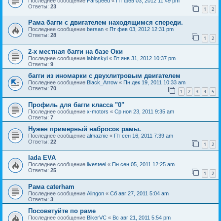
Последнее сообщение
Farspeed
«
Пт фев 03, 2012 11:49 pm
Ответы:
23
1
2
Рама багги с двигателем находящимся спереди.
Последнее сообщение
bersan
«
Пт фев 03, 2012 12:31 pm
Ответы:
28
1
2
2-х местная багги на базе Оки
Последнее сообщение
labinskyi
«
Вт янв 31, 2012 10:37 pm
Ответы:
9
багги из иномарки с двухлитровым двигателем
Последнее сообщение
Black_Arrow
«
Пн дек 19, 2011 10:33 am
Ответы:
70
1
2
3
4
5
Профиль для багги класса "0"
Последнее сообщение
x-motors
«
Ср ноя 23, 2011 9:35 am
Ответы:
7
Нужен примерный набросок рамы.
Последнее сообщение
almaznic
«
Пт сен 16, 2011 7:39 am
Ответы:
22
1
2
lada EVA
Последнее сообщение
livesteel
«
Пн сен 05, 2011 12:25 am
Ответы:
25
1
2
Рама caterham
Последнее сообщение
Alingon
«
Сб авг 27, 2011 5:04 am
Ответы:
3
Посоветуйте по раме
Последнее сообщение
BikerVC
«
Вс авг 21, 2011 5:54 pm