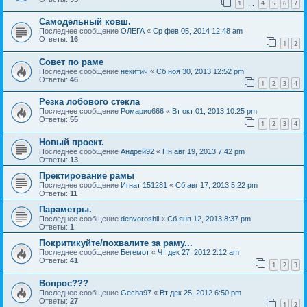
1
4
5
6
7
…
Самодельный ковш.
Последнее сообщение
ОЛЕГА
«
Ср фев 05, 2014 12:48 am
Ответы:
16
1
2
Совет по раме
Последнее сообщение
некитич
«
Сб ноя 30, 2013 12:52 pm
Ответы:
46
1
2
3
4
Резка лобового стекла
Последнее сообщение
Ромарио666
«
Вт окт 01, 2013 10:25 pm
Ответы:
55
1
2
3
4
Новый проект.
Последнее сообщение
Андрей92
«
Пн авг 19, 2013 7:42 pm
Ответы:
13
Пректирование рамы
Последнее сообщение
Игнат 151281
«
Сб авг 17, 2013 5:22 pm
Ответы:
11
Параметры.
Последнее сообщение
denvoroshil
«
Сб янв 12, 2013 8:37 pm
Ответы:
1
Покритикуйте/похвалите за раму...
Последнее сообщение
Бегемот
«
Чт дек 27, 2012 2:12 am
Ответы:
41
1
2
3
Вопрос???
Последнее сообщение
Gecha97
«
Вт дек 25, 2012 6:50 pm
Ответы:
27
1
2