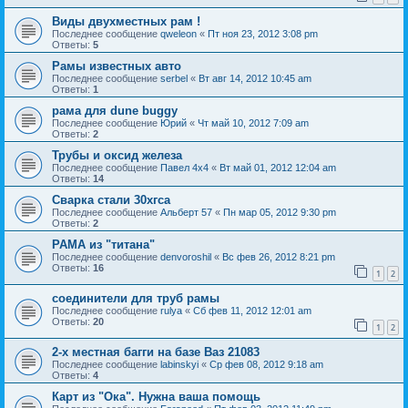
Виды двухместных рам !
Последнее сообщение
qweleon
«
Пт ноя 23, 2012 3:08 pm
Ответы:
5
Рамы известных авто
Последнее сообщение
serbel
«
Вт авг 14, 2012 10:45 am
Ответы:
1
рама для dune buggy
Последнее сообщение
Юрий
«
Чт май 10, 2012 7:09 am
Ответы:
2
Трубы и оксид железа
Последнее сообщение
Павел 4х4
«
Вт май 01, 2012 12:04 am
Ответы:
14
Сварка стали 30хгса
Последнее сообщение
Альберт 57
«
Пн мар 05, 2012 9:30 pm
Ответы:
2
РАМА из "титана"
Последнее сообщение
denvoroshil
«
Вс фев 26, 2012 8:21 pm
Ответы:
16
1
2
соединители для труб рамы
Последнее сообщение
rulya
«
Сб фев 11, 2012 12:01 am
Ответы:
20
1
2
2-х местная багги на базе Ваз 21083
Последнее сообщение
labinskyi
«
Ср фев 08, 2012 9:18 am
Ответы:
4
Карт из "Ока". Нужна ваша помощь