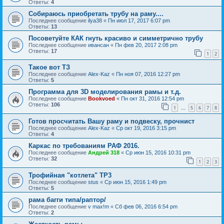
Ответы:
4
Собираюсь приобретать трубу на раму....
Последнее сообщение
ilya38
«
Пн июл 17, 2017 6:07 pm
Ответы:
13
Посоветуйте КАК гнуть красиво и симметрично трубу
Последнее сообщение
ивансан
«
Пн фев 20, 2017 2:08 pm
Ответы:
17
1
2
Такое вот ТЗ
Последнее сообщение
Alex-Kaz
«
Пн ноя 07, 2016 12:27 pm
Ответы:
5
Программа для 3D моделирования рамы и т.д.
Последнее сообщение
Bookvoed
«
Пн окт 31, 2016 12:54 pm
Ответы:
106
1
5
6
7
8
…
Готов просчитать Вашу раму и подвеску, прочнист
Последнее сообщение
Alex-Kaz
«
Ср окт 19, 2016 3:15 pm
Ответы:
4
Каркас по требованиям РАФ 2016.
Последнее сообщение
Андрей 318
«
Ср июн 15, 2016 10:31 pm
Ответы:
32
1
2
3
Трофийная "котлета" ТР3
Последнее сообщение
stus
«
Ср июн 15, 2016 1:49 pm
Ответы:
5
рама багги типа/раптор/
Последнее сообщение
v max!m
«
Сб фев 06, 2016 6:54 pm
Ответы:
2