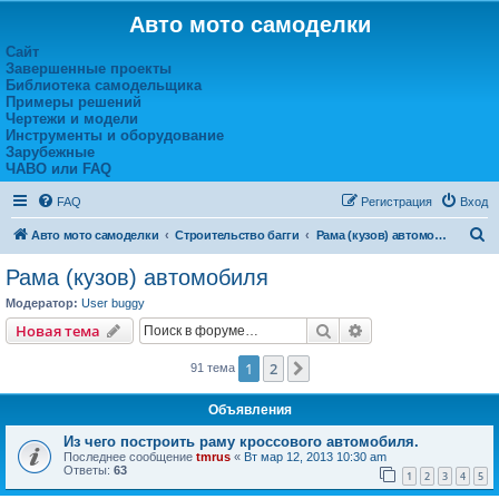
Авто мото самоделки
Сайт
Завершенные проекты
Библиотека самодельщика
Примеры решений
Чертежи и модели
Инструменты и оборудование
Зарубежные
ЧАВО или FAQ
FAQ
Регистрация
Вход
П
Авто мото самоделки
Строительство багги
Рама (кузов) автомобиля
о
Рама (кузов) автомобиля
и
Модератор:
User buggy
с
Поиск
Расширенный пои
Новая тема
к
1
2
След.
91 тема
Объявления
Из чего построить раму кроссового автомобиля.
Последнее сообщение
tmrus
«
Вт мар 12, 2013 10:30 am
Ответы:
63
1
2
3
4
5