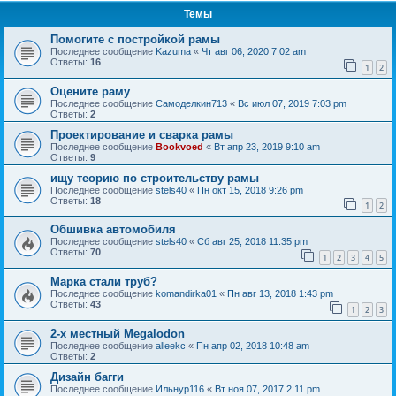
Темы
Помогите с постройкой рамы
Последнее сообщение
Kazuma
«
Чт авг 06, 2020 7:02 am
Ответы:
16
1
2
Оцените раму
Последнее сообщение
Самоделкин713
«
Вс июл 07, 2019 7:03 pm
Ответы:
2
Проектирование и сварка рамы
Последнее сообщение
Bookvoed
«
Вт апр 23, 2019 9:10 am
Ответы:
9
ищу теорию по строительству рамы
Последнее сообщение
stels40
«
Пн окт 15, 2018 9:26 pm
Ответы:
18
1
2
Обшивка автомобиля
Последнее сообщение
stels40
«
Сб авг 25, 2018 11:35 pm
Ответы:
70
1
2
3
4
5
Марка стали труб?
Последнее сообщение
komandirka01
«
Пн авг 13, 2018 1:43 pm
Ответы:
43
1
2
3
2-х местный Megalodon
Последнее сообщение
alleekc
«
Пн апр 02, 2018 10:48 am
Ответы:
2
Дизайн багги
Последнее сообщение
Ильнур116
«
Вт ноя 07, 2017 2:11 pm