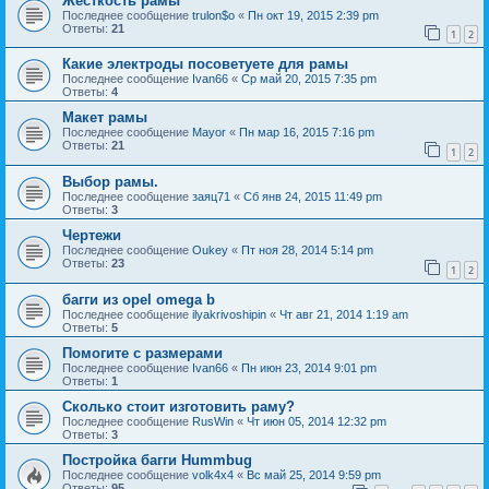
Жесткость рамы
Последнее сообщение
trulon$o
«
Пн окт 19, 2015 2:39 pm
Ответы:
21
1
2
Какие электроды посоветуете для рамы
Последнее сообщение
Ivan66
«
Ср май 20, 2015 7:35 pm
Ответы:
4
Макет рамы
Последнее сообщение
Mayor
«
Пн мар 16, 2015 7:16 pm
Ответы:
21
1
2
Выбор рамы.
Последнее сообщение
заяц71
«
Сб янв 24, 2015 11:49 pm
Ответы:
3
Чертежи
Последнее сообщение
Oukey
«
Пт ноя 28, 2014 5:14 pm
Ответы:
23
1
2
багги из opel omega b
Последнее сообщение
ilyakrivoshipin
«
Чт авг 21, 2014 1:19 am
Ответы:
5
Помогите с размерами
Последнее сообщение
Ivan66
«
Пн июн 23, 2014 9:01 pm
Ответы:
1
Сколько стоит изготовить раму?
Последнее сообщение
RusWin
«
Чт июн 05, 2014 12:32 pm
Ответы:
3
Постройка багги Hummbug
Последнее сообщение
volk4x4
«
Вс май 25, 2014 9:59 pm
Ответы:
95