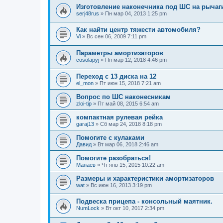
Изготовление наконечника под ШС на рычаг
serj48rus
»
Пн мар 04, 2013 1:25 pm
Как найти центр тяжести автомобиля?
Vi
»
Вс сен 06, 2009 7:11 pm
Параметры амортизаторов
cosolapyj
»
Пн мар 12, 2018 4:46 pm
Переход с 13 диска на 12
el_mon
»
Пт июн 15, 2018 7:21 am
Вопрос по ШС наконесникам
zloi-tip
»
Пт май 08, 2015 6:54 am
компактная рулевая рейка
garaj13
»
Сб мар 24, 2018 8:18 pm
Помогите с кулаками
Давид
»
Вт мар 06, 2018 2:46 am
Помогите разобраться!
Манаев
»
Чт янв 15, 2015 10:22 am
Размеры и характеристики амортизаторов
wat
»
Вс июн 16, 2013 3:19 pm
Подвеска прицепа - консольный маятник.
NumLock
»
Вт окт 10, 2017 2:34 pm