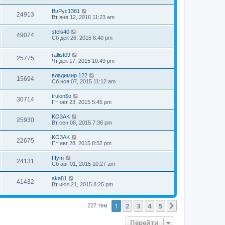
ВиРус1381
24913
Вт янв 12, 2016 11:23 am
stels40
49074
Сб дек 26, 2015 8:40 pm
rallist09
25775
Чт дек 17, 2015 10:49 pm
владимир 122
15694
Сб ноя 07, 2015 11:12 am
trulon$o
30714
Пт окт 23, 2015 5:45 pm
KO3AK
25930
Вт сен 08, 2015 7:36 pm
KO3AK
22675
Пт авг 28, 2015 8:52 pm
IIIym
24131
Сб авг 01, 2015 10:27 am
aka81
41432
Вт июл 21, 2015 8:25 pm
1
2
3
4
5
След.
227 тем
Перейти