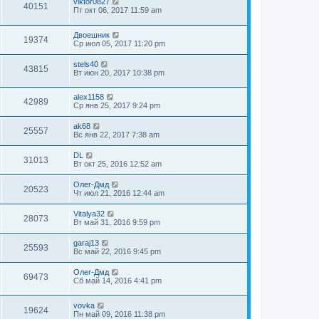
viktor0827
40151
Пт окт 06, 2017 11:59 am
Двоешник
19374
Ср июл 05, 2017 11:20 pm
stels40
43815
Вт июн 20, 2017 10:38 pm
alex1158
42989
Ср янв 25, 2017 9:24 pm
ak68
25557
Вс янв 22, 2017 7:38 am
DL
31013
Вт окт 25, 2016 12:52 am
Олег-Дмд
20523
Чт июл 21, 2016 12:44 am
Vitalya32
28073
Вт май 31, 2016 9:59 pm
garaj13
25593
Вс май 22, 2016 9:45 pm
Олег-Дмд
69473
Сб май 14, 2016 4:41 pm
vovka
19624
Пн май 09, 2016 11:38 pm