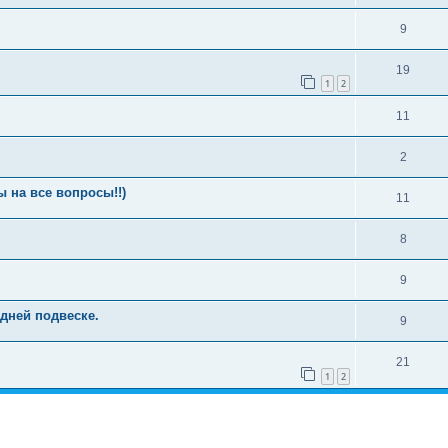
9
19
1
2
11
2
 на все вопросы!!)
11
8
9
дней подвеске.
9
21
1
2