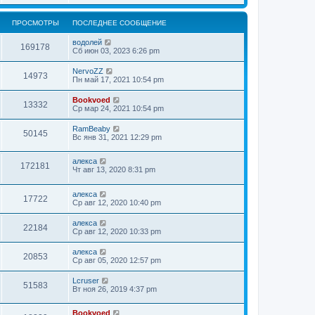
ПРОСМОТРЫ
ПОСЛЕДНЕЕ СООБЩЕНИЕ
водолей
169178
Сб июн 03, 2023 6:26 pm
NervoZZ
14973
Пн май 17, 2021 10:54 pm
Bookvoed
13332
Ср мар 24, 2021 10:54 pm
RamBeaby
50145
Вс янв 31, 2021 12:29 pm
алекса
172181
Чт авг 13, 2020 8:31 pm
алекса
17722
Ср авг 12, 2020 10:40 pm
алекса
22184
Ср авг 12, 2020 10:33 pm
алекса
20853
Ср авг 05, 2020 12:57 pm
Lcruser
51583
Вт ноя 26, 2019 4:37 pm
Bookvoed