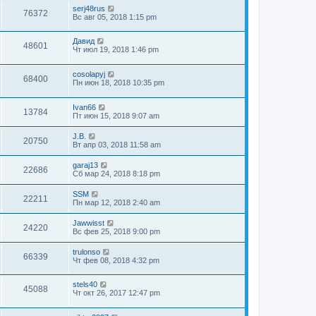
serj48rus
76372
Вс авг 05, 2018 1:15 pm
Давид
48601
Чт июл 19, 2018 1:46 pm
cosolapyj
68400
Пн июн 18, 2018 10:35 pm
Ivan66
13784
Пт июн 15, 2018 9:07 am
J.B.
20750
Вт апр 03, 2018 11:58 am
garaj13
22686
Сб мар 24, 2018 8:18 pm
SSM
22211
Пн мар 12, 2018 2:40 am
Jawwisst
24220
Вс фев 25, 2018 9:00 pm
trulonso
66339
Чт фев 08, 2018 4:32 pm
stels40
45088
Чт окт 26, 2017 12:47 pm