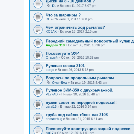
Диски на 8 - 10 дюймов ?
DL
»
Вс июн 11, 2017 6:07 pm
Что за шарниры ?
DL
»
Сб июл 01, 2017 10:08 pm
Чем ограничить ход рычагов?
KO3AK
»
Вс июн 18, 2017 2:16 pm
Передний самодельный поворотный кулак дл
Андрей 318
»
Вс окт 30, 2011 10:36 pm
Посоветуйте ЭУР
Старый
»
Сб окт 08, 2016 10:32 pm
Рулевая сошка 2101
serge
»
Вт ноя 26, 2013 5:18 pm
Вопросы по продольным рычагам.
Олег-Дмд
»
Вт июл 19, 2016 8:43 am
Рулевое ЗИМ-350 с двухрычажкой.
VL77AD
»
Пн май 30, 2016 10:48 am
нужен совет по передней подвески!!
garaj13
»
Вт мар 22, 2016 3:34 pm
труба под сайлентблок ваз 2108
chesterbug
»
Вс июн 21, 2015 6:41 am
Посоветуйте конструкцию задней подвески
big17
»
Сб мар 12, 2016 1:51 am