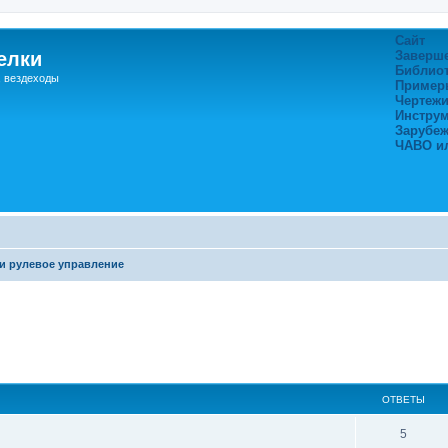
Сайт
елки
Заверш
Библио
, вездеходы
Пример
Чертежи
Инстру
Зарубе
ЧАВО и
и рулевое управление
ширенный поиск
ОТВЕТЫ
5