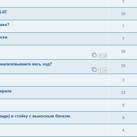
5
1-07
10
авке?
7
ески
7
18
1
2
реализовываете весь ход?
15
1
2
3
терала
13
6
задн) в стойку с выносным бачком.
4
4