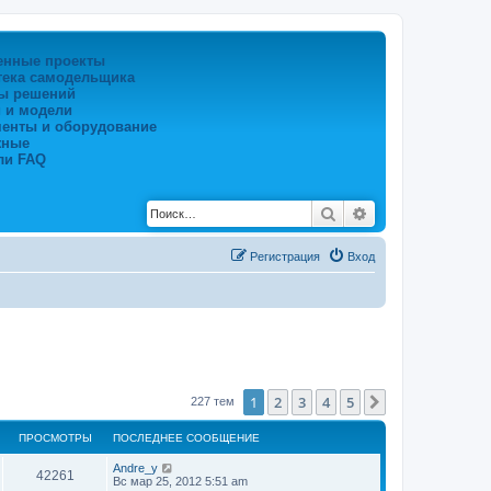
енные проекты
тека самодельщика
ы решений
 и модели
менты и оборудование
жные
ли FAQ
Поиск
Расширенный по
Регистрация
Вход
1
2
3
4
5
След.
227 тем
ПРОСМОТРЫ
ПОСЛЕДНЕЕ СООБЩЕНИЕ
Andre_y
42261
Вс мар 25, 2012 5:51 am