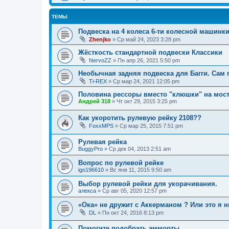
ТЕМЫ
Подвеска на 4 колеса 6-ти колесной машинк
Zhenjko
»
Ср май 24, 2023 3:28 pm
Жёсткость стандартной подвески Классики
NervoZZ
»
Пн апр 26, 2021 5:50 pm
Необычная задняя подвеска для Багги. Сам 
Ti-REX
»
Ср мар 24, 2021 12:05 pm
Половина рессоры вместо "клюшки" на мост
Андрей 318
»
Чт окт 29, 2015 3:25 pm
Как укоротить рулевую рейку 2108??
FoxxMPS
»
Ср мар 25, 2015 7:51 pm
Рулевая рейка
BuggyPro
»
Ср дек 04, 2013 2:51 am
Вопрос по рулевой рейке
igo196610
»
Вс янв 11, 2015 9:50 am
Выбор рулевой рейки для укорачивания.
алекса
»
Ср авг 05, 2020 12:57 pm
«Ока» не дружит с Аккерманом ? Или это я н
DL
»
Пн окт 24, 2016 8:13 pm
Помогите подобрать амморты.