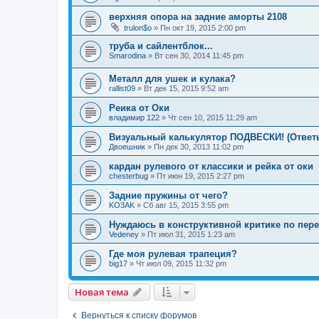
верхняя опора на задние аморты 2108
trulon$o
»
Пн окт 19, 2015 2:00 pm
труба и сайлентблок...
Smarodina
»
Вт сен 30, 2014 11:45 pm
Металл для ушек и кулака?
rallist09
»
Вт дек 15, 2015 9:52 am
Реика от Оки
владимир 122
»
Чт сен 10, 2015 11:29 am
Визуальный калькулятор ПОДВЕСКИ! (Ответы
Двоешник
»
Пн дек 30, 2013 11:02 pm
кардан рулевого от классики и рейка от оки
chesterbug
»
Пт июн 19, 2015 2:27 pm
Задние пружины от чего?
KO3AK
»
Сб авг 15, 2015 3:55 pm
Нуждаюсь в конструктивной критике по пере
Vedeney
»
Пт июл 31, 2015 1:23 am
Где моя рулевая трапеция?
big17
»
Чт июл 09, 2015 11:32 pm
Новая тема
Вернуться к списку форумов