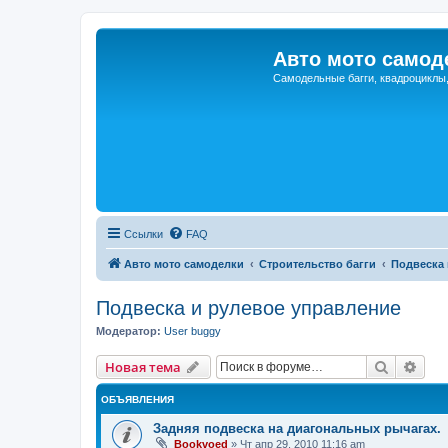
Авто мото самод
Самодельные багги, квадроциклы
Ссылки
FAQ
Авто мото самоделки
Строительство багги
Подвеска 
Подвеска и рулевое управление
Модератор:
User buggy
Поиск
Рас
Новая тема
ОБЪЯВЛЕНИЯ
Задняя подвеска на диагональных рычагах.
Bookvoed
»
Чт апр 29, 2010 11:16 am