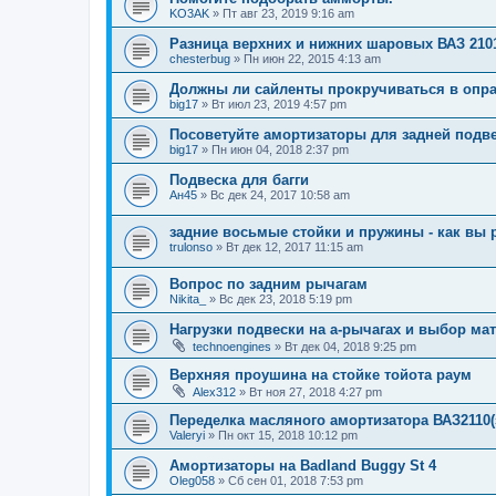
KO3AK
»
Пт авг 23, 2019 9:16 am
Разница верхних и нижних шаровых ВАЗ 210
chesterbug
»
Пн июн 22, 2015 4:13 am
Должны ли сайленты прокручиваться в опр
big17
»
Вт июл 23, 2019 4:57 pm
Посоветуйте амортизаторы для задней подв
big17
»
Пн июн 04, 2018 2:37 pm
Подвеска для багги
Ан45
»
Вс дек 24, 2017 10:58 am
задние восьмые стойки и пружины - как вы 
trulonso
»
Вт дек 12, 2017 11:15 am
Вопрос по задним рычагам
Nikita_
»
Вс дек 23, 2018 5:19 pm
Нагрузки подвески на а-рычагах и выбор ма
technoengines
»
Вт дек 04, 2018 9:25 pm
Верхняя проушина на стойке тойота раум
Alex312
»
Вт ноя 27, 2018 4:27 pm
Переделка масляного амортизатора ВАЗ2110(
Valeryi
»
Пн окт 15, 2018 10:12 pm
Амортизаторы на Badland Buggy St 4
Oleg058
»
Сб сен 01, 2018 7:53 pm