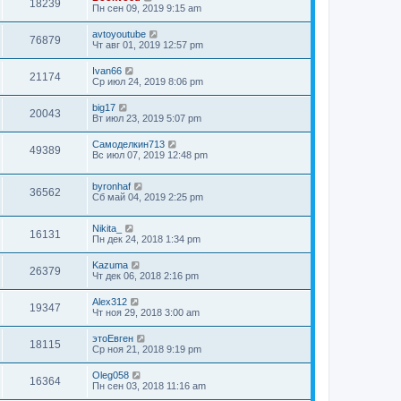
18239
Пн сен 09, 2019 9:15 am
avtoyoutube
76879
Чт авг 01, 2019 12:57 pm
Ivan66
21174
Ср июл 24, 2019 8:06 pm
big17
20043
Вт июл 23, 2019 5:07 pm
Самоделкин713
49389
Вс июл 07, 2019 12:48 pm
byronhaf
36562
Сб май 04, 2019 2:25 pm
Nikita_
16131
Пн дек 24, 2018 1:34 pm
Kazuma
26379
Чт дек 06, 2018 2:16 pm
Alex312
19347
Чт ноя 29, 2018 3:00 am
этоЕвген
18115
Ср ноя 21, 2018 9:19 pm
Oleg058
16364
Пн сен 03, 2018 11:16 am