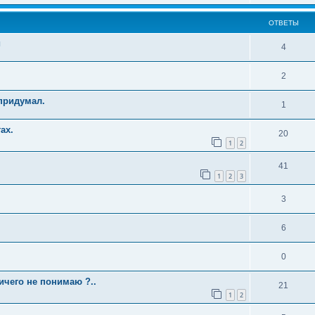
ОТВЕТЫ
и
4
2
придумал.
1
ах.
20
1
2
41
1
2
3
3
6
0
ичего не понимаю ?..
21
1
2