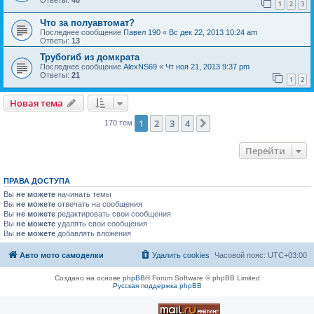
1
2
3
Что за полуавтомат?
Последнее сообщение
Павел 190
«
Вс дек 22, 2013 10:24 am
Ответы:
13
Трубогиб из домкрата
Последнее сообщение
AlexNS69
«
Чт ноя 21, 2013 9:37 pm
Ответы:
21
1
2
Новая тема
1
2
3
4
След.
170 тем
Перейти
ПРАВА ДОСТУПА
Вы
не можете
начинать темы
Вы
не можете
отвечать на сообщения
Вы
не можете
редактировать свои сообщения
Вы
не можете
удалять свои сообщения
Вы
не можете
добавлять вложения
Авто мото самоделки
Удалить cookies
Часовой пояс:
UTC+03:00
Создано на основе
phpBB
® Forum Software © phpBB Limited
Русская поддержка phpBB