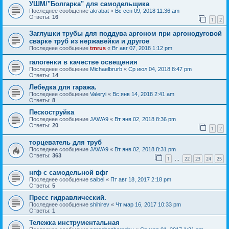
УШМ/"Болгарка" для самодельщика
Последнее сообщение
akrabat
«
Вс сен 09, 2018 11:36 am
Ответы:
16
1
2
Заглушки трубы для поддува аргоном при аргонодуговой
сварке труб из нержавейки и другое
Последнее сообщение
tmrus
«
Вт авг 07, 2018 1:12 pm
галогенки в качестве освещения
Последнее сообщение
Michaelbrurb
«
Ср июл 04, 2018 8:47 pm
Ответы:
14
Лебедка для гаража.
Последнее сообщение
Valeryi
«
Вс янв 14, 2018 2:41 am
Ответы:
8
Пескоструйка
Последнее сообщение
JAWA9
«
Вт янв 02, 2018 8:36 pm
Ответы:
20
1
2
торцеватель для труб
Последнее сообщение
JAWA9
«
Вт янв 02, 2018 8:31 pm
Ответы:
363
1
22
23
24
25
…
нгф с самодельной вфг
Последнее сообщение
saibel
«
Пт авг 18, 2017 2:18 pm
Ответы:
5
Пресс гидравлический.
Последнее сообщение
shihirev
«
Чт мар 16, 2017 10:33 pm
Ответы:
1
Тележка инструментальная