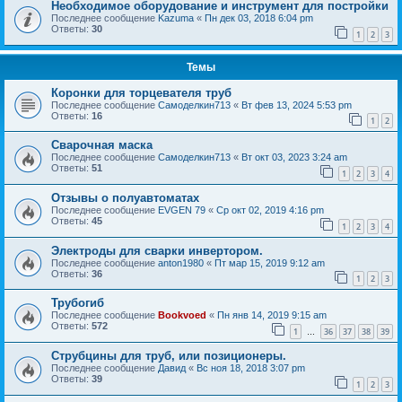
Необходимое оборудование и инструмент для постройки
Последнее сообщение
Kazuma
«
Пн дек 03, 2018 6:04 pm
Ответы:
30
1
2
3
Темы
Коронки для торцевателя труб
Последнее сообщение
Самоделкин713
«
Вт фев 13, 2024 5:53 pm
Ответы:
16
1
2
Сварочная маска
Последнее сообщение
Самоделкин713
«
Вт окт 03, 2023 3:24 am
Ответы:
51
1
2
3
4
Отзывы о полуавтоматах
Последнее сообщение
EVGEN 79
«
Ср окт 02, 2019 4:16 pm
Ответы:
45
1
2
3
4
Электроды для сварки инвертором.
Последнее сообщение
anton1980
«
Пт мар 15, 2019 9:12 am
Ответы:
36
1
2
3
Трубогиб
Последнее сообщение
Bookvoed
«
Пн янв 14, 2019 9:15 am
Ответы:
572
1
36
37
38
39
…
Струбцины для труб, или позиционеры.
Последнее сообщение
Давид
«
Вс ноя 18, 2018 3:07 pm
Ответы:
39
1
2
3