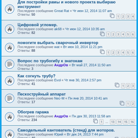
Для постройки рамы и нового проекта выбираю
инструмент
Последнее сообщение
Great Rat
«
Чт июн 12, 2014 11:07 am
Ответы:
50
1
2
3
4
Цифровой угломер.
Последнее сообщение
ak68
«
Чт июн 12, 2014 10:35 am
Ответы:
82
1
2
3
4
5
6
помогите выбрать сварочный инвертор
Последнее сообщение
wat
«
Вт июн 10, 2014 11:21 pm
Ответы:
88
1
2
3
4
5
6
Вопрос по трубогибу к знатокам
Последнее сообщение
АндрОв
«
Вт май 27, 2014 11:50 am
Ответы:
3
Как согнуть трубу?
Последнее сообщение
Evol
«
Чт янв 30, 2014 2:57 pm
Ответы:
41
1
2
3
Пескоструйный аппарат
Последнее сообщение
Nec-M
«
Пн янв 20, 2014 10:41 am
Ответы:
17
1
2
Обогрев гаража
Последнее сообщение
АндрОв
«
Пн дек 30, 2013 11:58 am
Ответы:
234
1
13
14
15
16
…
Самодельный кантователь (стенд) для моторов.
Последнее сообщение
Юрий
«
Вт дек 24, 2013 7:44 pm
Ответы:
40