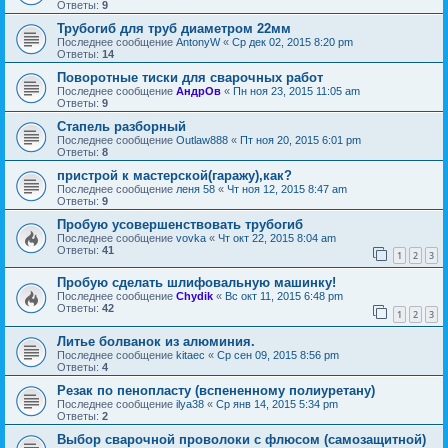
Ответы:
9
Трубогиб для труб диаметром 22мм
Последнее сообщение
AntonyW
«
Ср дек 02, 2015 8:20 pm
Ответы:
14
Поворотные тиски для сварочных работ
Последнее сообщение
АндрОв
«
Пн ноя 23, 2015 11:05 am
Ответы:
9
Стапель разборный
Последнее сообщение
Outlaw888
«
Пт ноя 20, 2015 6:01 pm
Ответы:
8
пристрой к мастерской(гаражу),как?
Последнее сообщение
леня 58
«
Чт ноя 12, 2015 8:47 am
Ответы:
9
Пробую усовершенствовать трубогиб
Последнее сообщение
vovka
«
Чт окт 22, 2015 8:04 am
Ответы:
41
1
2
3
Пробую сделать шлифовальную машинку!
Последнее сообщение
Chydik
«
Вс окт 11, 2015 6:48 pm
Ответы:
42
1
2
3
Литье болванок из алюминия.
Последнее сообщение
kitaec
«
Ср сен 09, 2015 8:56 pm
Ответы:
4
Резак по пенопласту (вспененному полиуретану)
Последнее сообщение
ilya38
«
Ср янв 14, 2015 5:34 pm
Ответы:
2
Выбор сварочной проволоки с флюсом (самозащитной)