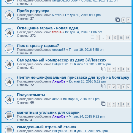
Последнее сообщение
sergebezborodov
«
Ср мар 01, 2017 1:21 pm
Ответы:
1
Проба регрувера
Последнее сообщение
метео
«
Пт дек 30, 2016 8:17 pm
Ответы:
27
1
2
Освещение гаража - новая идея.
Последнее сообщение
tmrus
«
Вс дек 04, 2016 11:06 pm
Ответы:
272
1
16
17
18
19
…
Люк в крышу гаража?
Последнее сообщение
серыи87
«
Пт авг 19, 2016 6:58 pm
Ответы:
8
Самодельный компрессор из двух ЗИЛовских
Последнее сообщение
ВиРус1381
«
Пт июн 10, 2016 10:32 pm
Ответы:
61
1
2
3
4
5
Ленточно-шлифовальная приставка для труб на болгарку
Последнее сообщение
АндрОв
«
Вс май 15, 2016 5:12 pm
Ответы:
72
1
2
3
4
5
Полуавтоматы
Последнее сообщение
ak68
«
Вс мар 06, 2016 9:51 pm
Ответы:
60
1
2
3
4
5
магнитный угольник для сварки
Последнее сообщение
АндрОв
«
Чт дек 24, 2015 9:22 pm
Ответы:
4
самодельный отрезной станок.
Последнее сообщение
ВиРус1381
«
Пт дек 11, 2015 9:40 pm