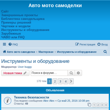
Авто мото самоделки
Сайт
Завершенные проекты
Библиотека самодельщика
Примеры решений
Чертежи и модели
Инструменты и оборудование
Зарубежные
ЧАВО или FAQ
FAQ
Регистрация
Вход
П
Авто мото самоделки
Мастерская
Инструменты и оборудование
о
Инструменты и оборудование
и
Модератор:
User buggy
с
Поиск
Расширенный пои
Новая тема
к
1
2
3
4
След.
170 тем
Объявления
Техника безопасности
Последнее сообщение
Alex-Alex
«
Ср май 25, 2016 10:08 pm
Ответы:
49
1
2
3
4