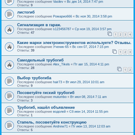
Последнее сообщение
Vasilev
«
Вс дек 14, 2014 7:47 pm
Ответы:
9
листогиб
Последнее сообщение
Ромарио666
«
Вс ноя 30, 2014 3:58 pm
Сигнализация в гараж.
Последнее сообщение
s123456787
«
Ср ноя 19, 2014 3:57 pm
Ответы:
47
1
2
3
4
Какие марки электроинструментов используете? Отзывы.
Последнее сообщение
Ученик-65
«
Вс сен 07, 2014 7:15 pm
Ответы:
39
1
2
3
Самодельный трубогиб
Последнее сообщение
Alex_Tikels
«
Пт авг 15, 2014 4:11 pm
Ответы:
28
1
2
Выбор трубогиба
Последнее сообщение
hair73
«
Вт июл 29, 2014 10:01 am
Ответы:
9
Посоветуйте гиский трубогиб
Последнее сообщение
mutumbo
«
Вт июл 08, 2014 7:11 am
Ответы:
3
Трубогиб, нашёл объявление
Последнее сообщение
водолей
«
Сб июн 14, 2014 11:55 pm
Ответы:
1
Стапель, посоветуйте конструкцию
Последнее сообщение
Andrew71
«
Пт июн 13, 2014 12:03 am
Ответы:
5