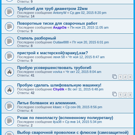
Ответы:
9
Трубогиб для труб диаметром 22мм
Последнее сообщение
AntonyW
«
Ср дек 02, 2015 8:20 pm
Ответы:
14
Поворотные тиски для сварочных работ
Последнее сообщение
АндрОв
«
Пн ноя 23, 2015 11:05 am
Ответы:
9
Стапель разборный
Последнее сообщение
Outlaw888
«
Пт ноя 20, 2015 6:01 pm
Ответы:
8
пристрой к мастерской(гаражу),как?
Последнее сообщение
леня 58
«
Чт ноя 12, 2015 8:47 am
Ответы:
9
Пробую усовершенствовать трубогиб
Последнее сообщение
vovka
«
Чт окт 22, 2015 8:04 am
Ответы:
41
1
2
3
Пробую сделать шлифовальную машинку!
Последнее сообщение
Chydik
«
Вс окт 11, 2015 6:48 pm
Ответы:
42
1
2
3
Литье болванок из алюминия.
Последнее сообщение
kitaec
«
Ср сен 09, 2015 8:56 pm
Ответы:
4
Резак по пенопласту (вспененному полиуретану)
Последнее сообщение
ilya38
«
Ср янв 14, 2015 5:34 pm
Ответы:
2
Выбор сварочной проволоки с флюсом (самозащитной)