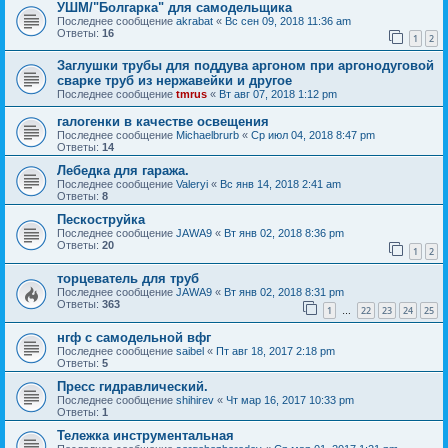
УШМ/"Болгарка" для самодельщика
Последнее сообщение
akrabat
«
Вс сен 09, 2018 11:36 am
Ответы:
16
1
2
Заглушки трубы для поддува аргоном при аргонодуговой
сварке труб из нержавейки и другое
Последнее сообщение
tmrus
«
Вт авг 07, 2018 1:12 pm
галогенки в качестве освещения
Последнее сообщение
Michaelbrurb
«
Ср июл 04, 2018 8:47 pm
Ответы:
14
Лебедка для гаража.
Последнее сообщение
Valeryi
«
Вс янв 14, 2018 2:41 am
Ответы:
8
Пескоструйка
Последнее сообщение
JAWA9
«
Вт янв 02, 2018 8:36 pm
Ответы:
20
1
2
торцеватель для труб
Последнее сообщение
JAWA9
«
Вт янв 02, 2018 8:31 pm
Ответы:
363
1
22
23
24
25
…
нгф с самодельной вфг
Последнее сообщение
saibel
«
Пт авг 18, 2017 2:18 pm
Ответы:
5
Пресс гидравлический.
Последнее сообщение
shihirev
«
Чт мар 16, 2017 10:33 pm
Ответы:
1
Тележка инструментальная