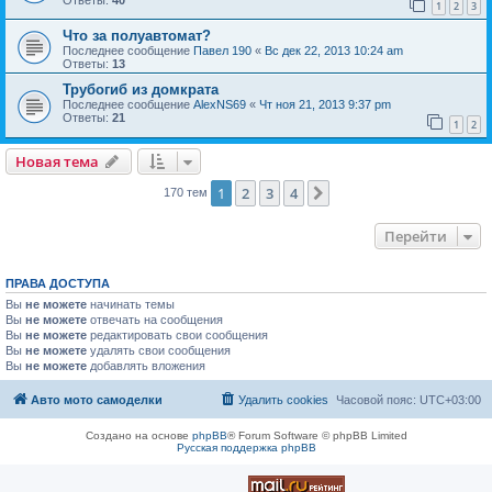
1
2
3
Что за полуавтомат?
Последнее сообщение
Павел 190
«
Вс дек 22, 2013 10:24 am
Ответы:
13
Трубогиб из домкрата
Последнее сообщение
AlexNS69
«
Чт ноя 21, 2013 9:37 pm
Ответы:
21
1
2
Новая тема
1
2
3
4
След.
170 тем
Перейти
ПРАВА ДОСТУПА
Вы
не можете
начинать темы
Вы
не можете
отвечать на сообщения
Вы
не можете
редактировать свои сообщения
Вы
не можете
удалять свои сообщения
Вы
не можете
добавлять вложения
Авто мото самоделки
Удалить cookies
Часовой пояс:
UTC+03:00
Создано на основе
phpBB
® Forum Software © phpBB Limited
Русская поддержка phpBB