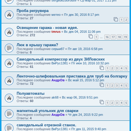
Последнее сообщение
sergebezborodov
«
Ср мар 01, 2017 1:21 pm
Ответы:
1
Проба регрувера
Последнее сообщение
метео
«
Пт дек 30, 2016 8:17 pm
Ответы:
27
1
2
Освещение гаража - новая идея.
Последнее сообщение
tmrus
«
Вс дек 04, 2016 11:06 pm
Ответы:
272
1
16
17
18
19
…
Люк в крышу гаража?
Последнее сообщение
серыи87
«
Пт авг 19, 2016 6:58 pm
Ответы:
8
Самодельный компрессор из двух ЗИЛовских
Последнее сообщение
ВиРус1381
«
Пт июн 10, 2016 10:32 pm
Ответы:
61
1
2
3
4
5
Ленточно-шлифовальная приставка для труб на болгарку
Последнее сообщение
АндрОв
«
Вс май 15, 2016 5:12 pm
Ответы:
72
1
2
3
4
5
Полуавтоматы
Последнее сообщение
ak68
«
Вс мар 06, 2016 9:51 pm
Ответы:
60
1
2
3
4
5
магнитный угольник для сварки
Последнее сообщение
АндрОв
«
Чт дек 24, 2015 9:22 pm
Ответы:
4
самодельный отрезной станок.
Последнее сообщение
ВиРус1381
«
Пт дек 11, 2015 9:40 pm