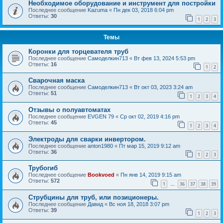
Необходимое оборудование и инструмент для постройки
Последнее сообщение
Kazuma
«
Пн дек 03, 2018 6:04 pm
Ответы:
30
1
2
3
Темы
Коронки для торцевателя труб
Последнее сообщение
Самоделкин713
«
Вт фев 13, 2024 5:53 pm
Ответы:
16
1
2
Сварочная маска
Последнее сообщение
Самоделкин713
«
Вт окт 03, 2023 3:24 am
Ответы:
51
1
2
3
4
Отзывы о полуавтоматах
Последнее сообщение
EVGEN 79
«
Ср окт 02, 2019 4:16 pm
Ответы:
45
1
2
3
4
Электроды для сварки инвертором.
Последнее сообщение
anton1980
«
Пт мар 15, 2019 9:12 am
Ответы:
36
1
2
3
Трубогиб
Последнее сообщение
Bookvoed
«
Пн янв 14, 2019 9:15 am
Ответы:
572
1
36
37
38
39
…
Струбцины для труб, или позиционеры.
Последнее сообщение
Давид
«
Вс ноя 18, 2018 3:07 pm
Ответы:
39
1
2
3