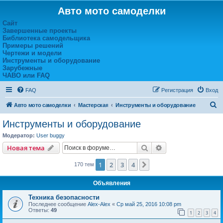
Авто мото самоделки
Сайт
Завершенные проекты
Библиотека самодельщика
Примеры решений
Чертежи и модели
Инструменты и оборудование
Зарубежные
ЧАВО или FAQ
FAQ
Регистрация
Вход
П
Авто мото самоделки
Мастерская
Инструменты и оборудование
о
Инструменты и оборудование
и
Модератор:
User buggy
с
Поиск
Расширенный пои
Новая тема
к
1
2
3
4
След.
170 тем
Объявления
Техника безопасности
Последнее сообщение
Alex-Alex
«
Ср май 25, 2016 10:08 pm
Ответы:
49
1
2
3
4