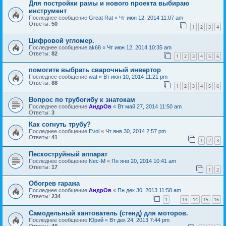
Для постройки рамы и нового проекта выбираю
инструмент
Последнее сообщение
Great Rat
«
Чт июн 12, 2014 11:07 am
Ответы:
50
1
2
3
4
Цифровой угломер.
Последнее сообщение
ak68
«
Чт июн 12, 2014 10:35 am
Ответы:
82
1
2
3
4
5
6
помогите выбрать сварочный инвертор
Последнее сообщение
wat
«
Вт июн 10, 2014 11:21 pm
Ответы:
88
1
2
3
4
5
6
Вопрос по трубогибу к знатокам
Последнее сообщение
АндрОв
«
Вт май 27, 2014 11:50 am
Ответы:
3
Как согнуть трубу?
Последнее сообщение
Evol
«
Чт янв 30, 2014 2:57 pm
Ответы:
41
1
2
3
Пескоструйный аппарат
Последнее сообщение
Nec-M
«
Пн янв 20, 2014 10:41 am
Ответы:
17
1
2
Обогрев гаража
Последнее сообщение
АндрОв
«
Пн дек 30, 2013 11:58 am
Ответы:
234
1
13
14
15
16
…
Самодельный кантователь (стенд) для моторов.
Последнее сообщение
Юрий
«
Вт дек 24, 2013 7:44 pm
Ответы:
40