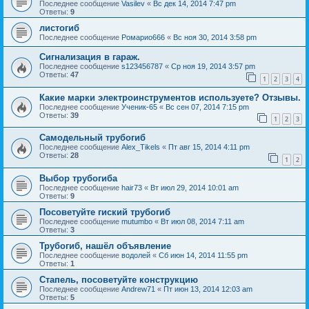
Последнее сообщение
Vasilev
«
Вс дек 14, 2014 7:47 pm
Ответы:
9
листогиб
Последнее сообщение
Ромарио666
«
Вс ноя 30, 2014 3:58 pm
Сигнализация в гараж.
Последнее сообщение
s123456787
«
Ср ноя 19, 2014 3:57 pm
Ответы:
47
1
2
3
4
Какие марки электроинструментов используете? Отзывы.
Последнее сообщение
Ученик-65
«
Вс сен 07, 2014 7:15 pm
Ответы:
39
1
2
3
Самодельный трубогиб
Последнее сообщение
Alex_Tikels
«
Пт авг 15, 2014 4:11 pm
Ответы:
28
1
2
Выбор трубогиба
Последнее сообщение
hair73
«
Вт июл 29, 2014 10:01 am
Ответы:
9
Посоветуйте гиский трубогиб
Последнее сообщение
mutumbo
«
Вт июл 08, 2014 7:11 am
Ответы:
3
Трубогиб, нашёл объявление
Последнее сообщение
водолей
«
Сб июн 14, 2014 11:55 pm
Ответы:
1
Стапель, посоветуйте конструкцию
Последнее сообщение
Andrew71
«
Пт июн 13, 2014 12:03 am
Ответы:
5