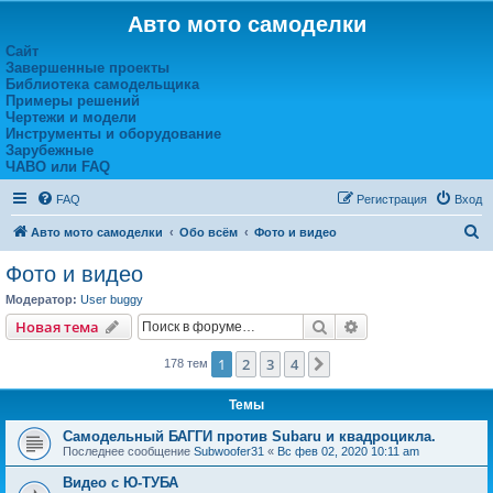
Авто мото самоделки
Сайт
Завершенные проекты
Библиотека самодельщика
Примеры решений
Чертежи и модели
Инструменты и оборудование
Зарубежные
ЧАВО или FAQ
FAQ
Регистрация
Вход
П
Авто мото самоделки
Обо всём
Фото и видео
о
Фото и видео
и
Модератор:
User buggy
с
Поиск
Расширенный пои
Новая тема
к
1
2
3
4
След.
178 тем
Темы
Самодельный БАГГИ против Subaru и квадроцикла.
Последнее сообщение
Subwoofer31
«
Вс фев 02, 2020 10:11 am
Видео с Ю-ТУБА