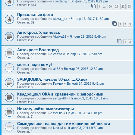
Последнее сообщение
cosolapyj
«
Вс фев 03, 2019 6:21 pm
Ответы:
344
1
20
21
22
23
…
Прикольные фото
Последнее сообщение
slava_gor
«
Чт апр 13, 2017 11:39 am
Ответы:
32
1
2
3
АвтоКросс Ульяновск
Последнее сообщение
Vitalya32
«
Чт сен 29, 2016 8:49 pm
Ответы:
20
1
2
Автокросс Волгоград
Последнее сообщение
vestto
«
Вс апр 17, 2016 3:30 pm
Ответы:
4
может надо кому!
Последнее сообщение
ak68
«
Вс мар 06, 2016 12:32 am
Ответы:
4
ЗАВАДОВКА, начало 80-ых.....XXвек
Последнее сообщение
Генчик
«
Вс май 24, 2015 9:41 pm
Ответы:
6
Квадроцикл ОКА в сравнении с заводскими
Последнее сообщение
sergei48
«
Пт апр 03, 2015 10:31 am
Ответы:
11
Не могу найти амортизаторы
Последнее сообщение
zloi-tip
«
Ср дек 10, 2014 1:18 pm
Ответы:
7
Самодельная ванна для иммерсионной печати
Последнее сообщение
Nec-M
«
Чт апр 03, 2014 9:39 am
Ответы:
4