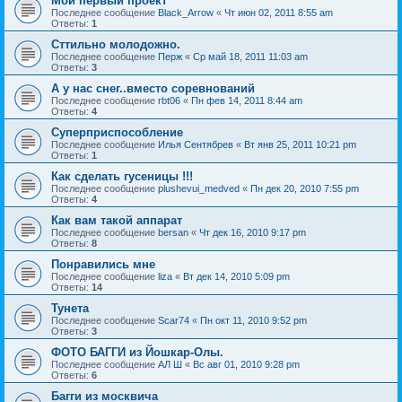
Мой первый проект
Последнее сообщение
Black_Arrow
«
Чт июн 02, 2011 8:55 am
Ответы:
1
Сттильно молодожно.
Последнее сообщение
Перж
«
Ср май 18, 2011 11:03 am
Ответы:
3
А у нас снег..вместо соревнований
Последнее сообщение
rbt06
«
Пн фев 14, 2011 8:44 am
Ответы:
4
Суперприспособление
Последнее сообщение
Илья Сентябрев
«
Вт янв 25, 2011 10:21 pm
Ответы:
1
Как сделать гусеницы !!!
Последнее сообщение
plushevui_medved
«
Пн дек 20, 2010 7:55 pm
Ответы:
4
Как вам такой аппарат
Последнее сообщение
bersan
«
Чт дек 16, 2010 9:17 pm
Ответы:
8
Понравились мне
Последнее сообщение
liza
«
Вт дек 14, 2010 5:09 pm
Ответы:
14
Тунета
Последнее сообщение
Scar74
«
Пн окт 11, 2010 9:52 pm
Ответы:
3
ФОТО БАГГИ из Йошкар-Олы.
Последнее сообщение
АЛ Ш
«
Вс авг 01, 2010 9:28 pm
Ответы:
6
Багги из москвича