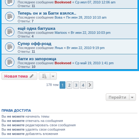
Последнее сообщение
Bookvoed
«
Ср июл 07, 2010 12:06 am
Ответы:
11
Теперь он и за Багги взялся..
Последнее сообщение
Вова
«
Пн июн 28, 2010 10:10 am
Ответы:
7
ещё одна баггушка
Последнее сообщение
Martoos
«
Вт июн 22, 2010 10:03 pm
Ответы:
4
Супер офф-роад
Последнее сообщение
Янык
«
Вт июн 22, 2010 9:19 pm
Ответы:
11
багги из запорожца
Последнее сообщение
Bookvoed
«
Ср май 19, 2010 1:41 pm
Ответы:
10
Новая тема
1
2
3
4
След.
178 тем
Перейти
ПРАВА ДОСТУПА
Вы
не можете
начинать темы
Вы
не можете
отвечать на сообщения
Вы
не можете
редактировать свои сообщения
Вы
не можете
удалять свои сообщения
Вы
не можете
добавлять вложения