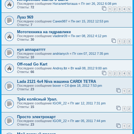
Последнее сообщение
НаталияНаташа
«
Пт окт 26, 2012 6:08 pm
Ответы:
72
1
2
3
4
5
Луаз 969
Последнее сообщение
Санек987
«
Пн окт 15, 2012 12:53 pm
Ответы:
7
Мототехника на гидравлике
Последнее сообщение
vladimir09
«
Пн окт 08, 2012 4:12 pm
Ответы:
30
1
2
3
кул аппаратттт
Последнее сообщение
andrianych
«
Пт сен 07, 2012 7:35 pm
Ответы:
10
Off-road Go Kart
Последнее сообщение
Andrey.lbt
«
Вт май 08, 2012 9:00 am
Ответы:
66
1
2
3
4
5
Lada 2121 4x4 Niva машина CARDI TETRA
Последнее сообщение
boxer
«
Сб фев 18, 2012 7:53 pm
Ответы:
23
1
2
Трёх колёсный Урал.
Последнее сообщение
IGOR_22
«
Пт авг 12, 2011 7:31 pm
Ответы:
15
1
2
Просто электрокарт
Последнее сообщение
IGOR_22
«
Пт авг 05, 2011 7:44 pm
Ответы:
23
1
2