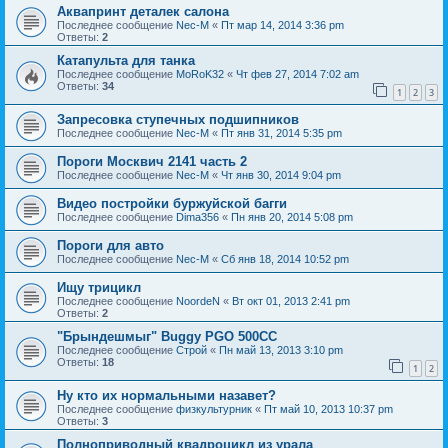
Аквапринт деталек салона
Последнее сообщение
Nec-M
«
Пт мар 14, 2014 3:36 pm
Ответы:
2
Катапульта для танка
Последнее сообщение
MoRoK32
«
Чт фев 27, 2014 7:02 am
Ответы:
34
1
2
3
Запресовка ступечных подшипников
Последнее сообщение
Nec-M
«
Пт янв 31, 2014 5:35 pm
Пороги Москвич 2141 часть 2
Последнее сообщение
Nec-M
«
Чт янв 30, 2014 9:04 pm
Видео постройки буржуйской багги
Последнее сообщение
Dima356
«
Пн янв 20, 2014 5:08 pm
Пороги для авто
Последнее сообщение
Nec-M
«
Сб янв 18, 2014 10:52 pm
Ищу трицикл
Последнее сообщение
NoordeN
«
Вт окт 01, 2013 2:41 pm
Ответы:
2
"Брындешмыг" Buggy PGO 500CC
Последнее сообщение
Строй
«
Пн май 13, 2013 3:10 pm
Ответы:
18
1
2
Ну кто их нормальными назавет?
Последнее сообщение
физкультурник
«
Пт май 10, 2013 10:37 pm
Ответы:
3
Полноприводный квадроцикл из урала