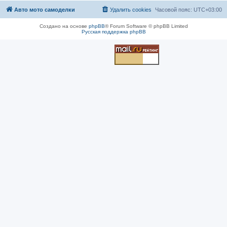
Авто мото самоделки
Удалить cookies
Часовой пояс:
UTC+03:00
Создано на основе
phpBB
® Forum Software © phpBB Limited
Русская поддержка phpBB