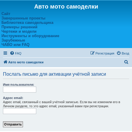
Авто мото самоделки
Сайт
Завершенные проекты
Библиотека самодельщика
Примеры решений
Чертежи и модели
Инструменты и оборудование
Зарубежные
ЧАВО или FAQ
FAQ
Регистрация
Вход
П
Авто мото самоделки
о
Послать письмо для активации учётной записи
и
с
Имя пользователя:
к
Адрес email:
Адрес email, связанный с вашей учётной записью. Если вы не изменили его в
Личном разделе, то это адрес email, указанный вами при регистрации.