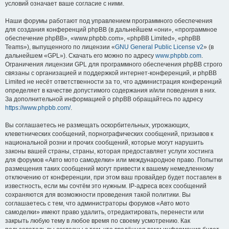
условий означает ваше согласие с ними.
Наши форумы работают под управлением программного обеспечения
для создания конференций phpBB (в дальнейшем «они», «программное
обеспечение phpBB», «www.phpbb.com», «phpBB Limited», «phpBB
Teams»), выпущенного по лицензии «
GNU General Public License v2
» (в
дальнейшем «GPL»). Скачать его можно по адресу
www.phpbb.com
.
Ограничения лицензии GPL для программного обеспечения phpBB строго
связаны с организацией и поддержкой интернет-конференций, и phpBB
Limited не несёт ответственности за то, что администрация конференций
определяет в качестве допустимого содержания и/или поведения в них.
За дополнительной информацией о phpBB обращайтесь по адресу
https://www.phpbb.com/
.
Вы соглашаетесь не размещать оскорбительных, угрожающих,
клеветнических сообщений, порнографических сообщений, призывов к
национальной розни и прочих сообщений, которые могут нарушить
законы вашей страны, страны, которая предоставляет услуги хостинга
для форумов «Авто мото самоделки» или международное право. Попытки
размещения таких сообщений могут привести к вашему немедленному
отключению от конференции, при этом ваш провайдер будет поставлен в
известность, если мы сочтём это нужным. IP-адреса всех сообщений
сохраняются для возможности проведения такой политики. Вы
соглашаетесь с тем, что администраторы форумов «Авто мото
самоделки» имеют право удалить, отредактировать, перенести или
закрыть любую тему в любое время по своему усмотрению. Как