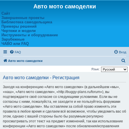
Авто мото самоделки
Сайт
Завершенные проекты
Библиотека самодельщика
Примеры решений
Чертежи и модели
Инструменты и оборудование
Зарубежные
ЧАВО или FAQ
FAQ
Вход
П
Авто мото самоделки
о
Язык:
и
Авто мото самоделки - Регистрация
с
Заходя на конференцию «Авто мото самоделки» (в дальнейшем «мы»,
к
«наш», «Авто мото самоделки», «http://buggy-plans.ru/forum»), вы
подтверждаете своё согласие со следующими условиями. Если вы не
согласны с ними, пожалуйста, не заходите и не пользуйтесь форумами
«Авто мото самоделки». Мы оставляем за собой право изменять эти
правила в любое время и сделаем всё возможное, чтобы уведомить вас об
этом, однако с вашей стороны было бы разумным регулярно
просматривать этот текст на предмет изменений, так как использование
конференции «Авто мото самоделки» после обновления/исправления