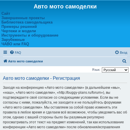
Авто мото самоделки
Сайт
Завершенные проекты
Библиотека самодельщика
Примеры решений
Чертежи и модели
Инструменты и оборудование
Зарубежные
ЧАВО или FAQ
FAQ
Вход
П
Авто мото самоделки
о
Язык:
и
Авто мото самоделки - Регистрация
с
Заходя на конференцию «Авто мото самоделки» (в дальнейшем «мы»,
к
«наш», «Авто мото самоделки», «http://buggy-plans.ru/forum»), вы
подтверждаете своё согласие со следующими условиями. Если вы не
согласны с ними, пожалуйста, не заходите и не пользуйтесь форумами
«Авто мото самоделки». Мы оставляем за собой право изменять эти
правила в любое время и сделаем всё возможное, чтобы уведомить вас об
этом, однако с вашей стороны было бы разумным регулярно
просматривать этот текст на предмет изменений, так как использование
конференции «Авто мото самоделки» после обновления/исправления