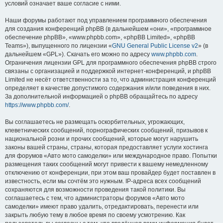
условий означает ваше согласие с ними.
Наши форумы работают под управлением программного обеспечения
для создания конференций phpBB (в дальнейшем «они», «программное
обеспечение phpBB», «www.phpbb.com», «phpBB Limited», «phpBB
Teams»), выпущенного по лицензии «
GNU General Public License v2
» (в
дальнейшем «GPL»). Скачать его можно по адресу
www.phpbb.com
.
Ограничения лицензии GPL для программного обеспечения phpBB строго
связаны с организацией и поддержкой интернет-конференций, и phpBB
Limited не несёт ответственности за то, что администрация конференций
определяет в качестве допустимого содержания и/или поведения в них.
За дополнительной информацией о phpBB обращайтесь по адресу
https://www.phpbb.com/
.
Вы соглашаетесь не размещать оскорбительных, угрожающих,
клеветнических сообщений, порнографических сообщений, призывов к
национальной розни и прочих сообщений, которые могут нарушить
законы вашей страны, страны, которая предоставляет услуги хостинга
для форумов «Авто мото самоделки» или международное право. Попытки
размещения таких сообщений могут привести к вашему немедленному
отключению от конференции, при этом ваш провайдер будет поставлен в
известность, если мы сочтём это нужным. IP-адреса всех сообщений
сохраняются для возможности проведения такой политики. Вы
соглашаетесь с тем, что администраторы форумов «Авто мото
самоделки» имеют право удалить, отредактировать, перенести или
закрыть любую тему в любое время по своему усмотрению. Как