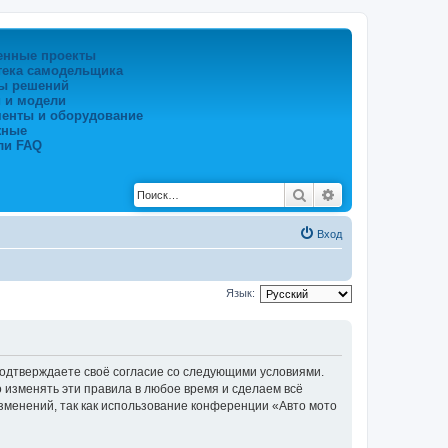
енные проекты
тека самодельщика
ы решений
 и модели
менты и оборудование
жные
ли FAQ
Поиск
Расширенный по
Вход
Язык:
 подтверждаете своё согласие со следующими условиями.
о изменять эти правила в любое время и сделаем всё
изменений, так как использование конференции «Авто мото