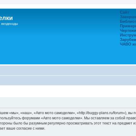
Сайт
елки
Заверш
Библио
, вездеходы
Пример
Чертежи
Инстру
Зарубе
ЧАВО и
ем «мы», «наш», «Авто мото самоделки», «http://buggy-plans.ru/forum»), вы
е пользуйтесь форумами «Авто мото самоделки». Мы оставляем за собой прав
 стороны было бы разумным регулярно просматривать этот текст на предмет 
ет ваше согласие с ними.