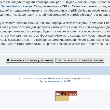
еспечения для создания конференций phpBB (в дальнейшем «они», «програ
General Public License v2
» (в дальнейшем «GPL»). Скачать его можно по адр
зацией и поддержкой интернет-конференций, и phpBB Limited не несёт ответ
ведения в них. За дополнительной информацией о phpBB обращайтесь по адр
их, клеветнических сообщений, порнографических сообщений, призывов к на
вляет услуги хостинга для форумов «Авто мото самоделки» или международ
ии, при этом ваш провайдер будет поставлен в известность, если мы сочтём
 с тем, что администраторы форумов «Авто мото самоделки» имеют право уд
ль вы согласны с тем, что введённая вами информация будет храниться в ба
ии «Авто мото самоделки», ни phpBB Limited не может быть ответственна за
Создано на основе
phpBB
® Forum Software © phpBB Limited
Русская поддержка phpBB