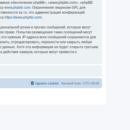
ммное обеспечение phpBB», «www.phpbb.com», «phpBB
есу
www.phpbb.com
. Ограничения лицензии GPL для
ственности за то, что администрация конференций
есу
https://www.phpbb.com/
.
циональной розни и прочих сообщений, которые могут
ное право. Попытки размещения таких сообщений могут
 это нужным. IP-адреса всех сообщений сохраняются для
алить, отредактировать, перенести или закрыть любую
зе данных. Хотя эта информация не будет открыта третьим
 действия хакеров, которые могут привести к
Удалить cookies
Часовой пояс:
UTC+03:00