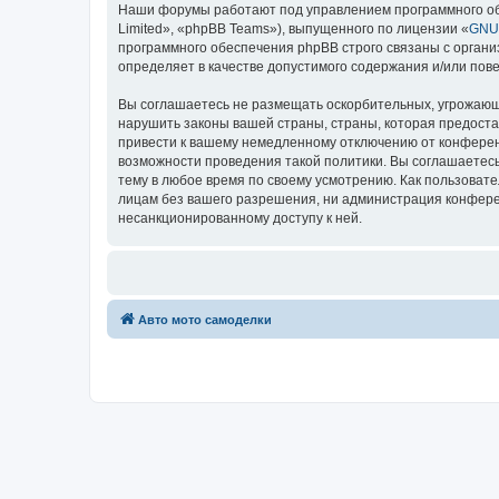
Наши форумы работают под управлением программного об
Limited», «phpBB Teams»), выпущенного по лицензии «
GNU 
программного обеспечения phpBB строго связаны с органи
определяет в качестве допустимого содержания и/или по
Вы соглашаетесь не размещать оскорбительных, угрожающ
нарушить законы вашей страны, страны, которая предоста
привести к вашему немедленному отключению от конференц
возможности проведения такой политики. Вы соглашаетесь
тему в любое время по своему усмотрению. Как пользовате
лицам без вашего разрешения, ни администрация конференц
несанкционированному доступу к ней.
Авто мото самоделки