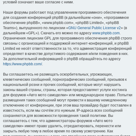
условий означает ваше согласие с ними.
Наши форумы работают под управлением программного обеспечения
для создания конференций phpBB (в дальнейшем «они», «программное
обеспечение phpBB», «www.phpbb.com», «phpBB Limited», «phpBB
Teams»), выпущенного по лицензии «
GNU General Public License v2
» (в
дальнейшем «GPL»). Скачать его можно по адресу
www.phpbb.com
.
Ограничения лицензии GPL для программного обеспечения phpBB строго
связаны с организацией и поддержкой интернет-конференций, и phpBB
Limited не несёт ответственности за то, что администрация конференций
определяет в качестве допустимого содержания и/или поведения в них.
За дополнительной информацией о phpBB обращайтесь по адресу
https://www.phpbb.com/
.
Вы соглашаетесь не размещать оскорбительных, угрожающих,
клеветнических сообщений, порнографических сообщений, призывов к
национальной розни и прочих сообщений, которые могут нарушить
законы вашей страны, страны, которая предоставляет услуги хостинга
для форумов «Авто мото самоделки» или международное право. Попытки
размещения таких сообщений могут привести к вашему немедленному
отключению от конференции, при этом ваш провайдер будет поставлен в
известность, если мы сочтём это нужным. IP-адреса всех сообщений
сохраняются для возможности проведения такой политики. Вы
соглашаетесь с тем, что администраторы форумов «Авто мото
самоделки» имеют право удалить, отредактировать, перенести или
закрыть любую тему в любое время по своему усмотрению. Как