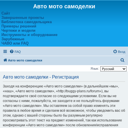
Авто мото самоделки
Сайт
Завершенные проекты
Библиотека самодельщика
Примеры решений
Чертежи и модели
Инструменты и оборудование
Зарубежные
ЧАВО или FAQ
FAQ
Вход
П
Авто мото самоделки
о
Язык:
и
Авто мото самоделки - Регистрация
с
Заходя на конференцию «Авто мото самоделки» (в дальнейшем «мы»,
к
«наш», «Авто мото самоделки», «http://buggy-plans.ru/forum»), вы
подтверждаете своё согласие со следующими условиями. Если вы не
согласны с ними, пожалуйста, не заходите и не пользуйтесь форумами
«Авто мото самоделки». Мы оставляем за собой право изменять эти
правила в любое время и сделаем всё возможное, чтобы уведомить вас об
этом, однако с вашей стороны было бы разумным регулярно
просматривать этот текст на предмет изменений, так как использование
конференции «Авто мото самоделки» после обновления/исправления