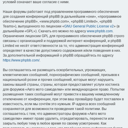
условий означает ваше согласие с ними.
Наши форумы работают под управлением программного обеспечения
для создания конференций phpBB (в дальнейшем «они», «программное
обеспечение phpBB», «www.phpbb.com», «phpBB Limited», «phpBB
Teams»), выпущенного по лицензии «
GNU General Public License v2
» (в
дальнейшем «GPL»). Скачать его можно по адресу
www.phpbb.com
.
Ограничения лицензии GPL для программного обеспечения phpBB строго
связаны с организацией и поддержкой интернет-конференций, и phpBB
Limited не несёт ответственности за то, что администрация конференций
определяет в качестве допустимого содержания и/или поведения в них.
За дополнительной информацией о phpBB обращайтесь по адресу
https://www.phpbb.com/
.
Вы соглашаетесь не размещать оскорбительных, угрожающих,
клеветнических сообщений, порнографических сообщений, призывов к
национальной розни и прочих сообщений, которые могут нарушить
законы вашей страны, страны, которая предоставляет услуги хостинга
для форумов «Авто мото самоделки» или международное право. Попытки
размещения таких сообщений могут привести к вашему немедленному
отключению от конференции, при этом ваш провайдер будет поставлен в
известность, если мы сочтём это нужным. IP-адреса всех сообщений
сохраняются для возможности проведения такой политики. Вы
соглашаетесь с тем, что администраторы форумов «Авто мото
самоделки» имеют право удалить, отредактировать, перенести или
закрыть любую тему в любое время по своему усмотрению. Как