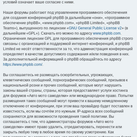
условий означает ваше согласие с ними.
Наши форумы работают под управлением программного обеспечения
для создания конференций phpBB (в дальнейшем «они», «программное
обеспечение phpBB», «www.phpbb.com», «phpBB Limited», «phpBB
Teams»), выпущенного по лицензии «
GNU General Public License v2
» (в
дальнейшем «GPL»). Скачать его можно по адресу
www.phpbb.com
.
Ограничения лицензии GPL для программного обеспечения phpBB строго
связаны с организацией и поддержкой интернет-конференций, и phpBB
Limited не несёт ответственности за то, что администрация конференций
определяет в качестве допустимого содержания и/или поведения в них.
За дополнительной информацией о phpBB обращайтесь по адресу
https://www.phpbb.com/
.
Вы соглашаетесь не размещать оскорбительных, угрожающих,
клеветнических сообщений, порнографических сообщений, призывов к
национальной розни и прочих сообщений, которые могут нарушить
законы вашей страны, страны, которая предоставляет услуги хостинга
для форумов «Авто мото самоделки» или международное право. Попытки
размещения таких сообщений могут привести к вашему немедленному
отключению от конференции, при этом ваш провайдер будет поставлен в
известность, если мы сочтём это нужным. IP-адреса всех сообщений
сохраняются для возможности проведения такой политики. Вы
соглашаетесь с тем, что администраторы форумов «Авто мото
самоделки» имеют право удалить, отредактировать, перенести или
закрыть любую тему в любое время по своему усмотрению. Как