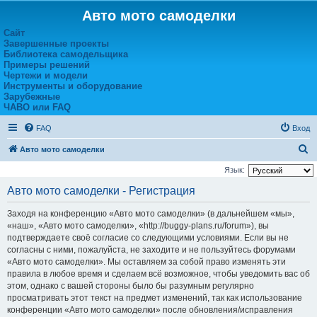
Авто мото самоделки
Сайт
Завершенные проекты
Библиотека самодельщика
Примеры решений
Чертежи и модели
Инструменты и оборудование
Зарубежные
ЧАВО или FAQ
FAQ
Вход
П
Авто мото самоделки
о
Язык:
и
Авто мото самоделки - Регистрация
с
Заходя на конференцию «Авто мото самоделки» (в дальнейшем «мы»,
к
«наш», «Авто мото самоделки», «http://buggy-plans.ru/forum»), вы
подтверждаете своё согласие со следующими условиями. Если вы не
согласны с ними, пожалуйста, не заходите и не пользуйтесь форумами
«Авто мото самоделки». Мы оставляем за собой право изменять эти
правила в любое время и сделаем всё возможное, чтобы уведомить вас об
этом, однако с вашей стороны было бы разумным регулярно
просматривать этот текст на предмет изменений, так как использование
конференции «Авто мото самоделки» после обновления/исправления