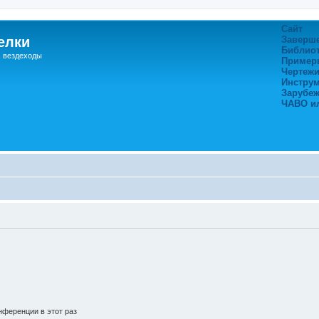
Сайт
елки
Заверш
Библио
, вездеходы
Пример
Чертежи
Инстру
Зарубе
ЧАВО и
ференции в этот раз