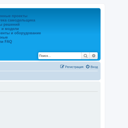
енные проекты
тека самодельщика
ы решений
 и модели
менты и оборудование
жные
ли FAQ
Поиск
Расширенный по
Регистрация
Вход