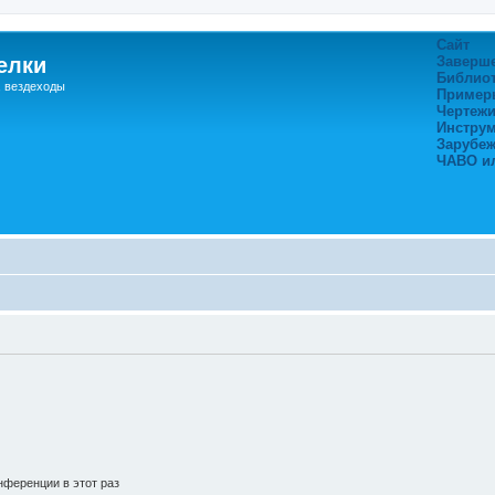
Сайт
елки
Заверш
Библио
, вездеходы
Пример
Чертежи
Инстру
Зарубе
ЧАВО и
ференции в этот раз