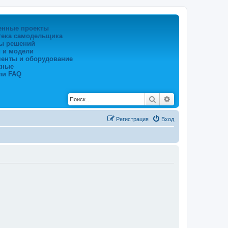
енные проекты
тека самодельщика
ы решений
 и модели
менты и оборудование
жные
ли FAQ
Поиск
Расширенный по
Регистрация
Вход