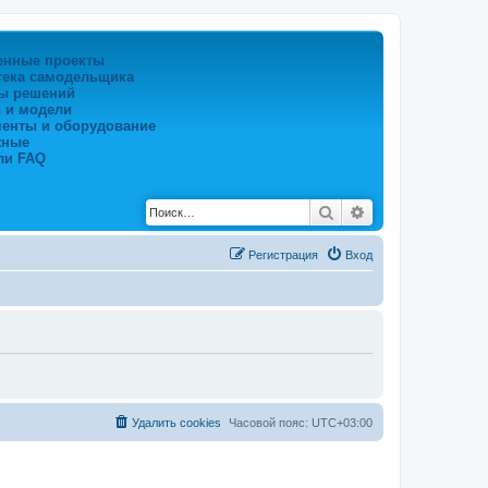
енные проекты
тека самодельщика
ы решений
 и модели
менты и оборудование
жные
ли FAQ
Поиск
Расширенный по
Регистрация
Вход
Удалить cookies
Часовой пояс:
UTC+03:00