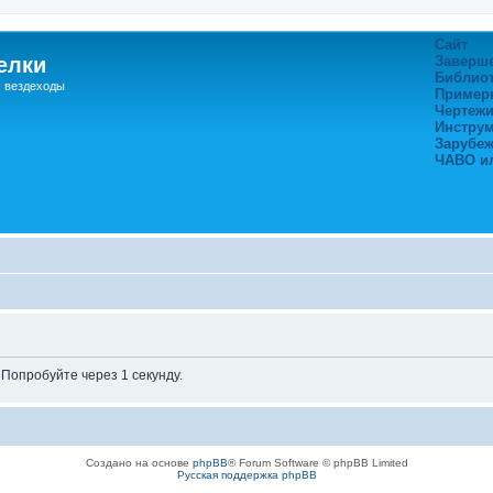
Сайт
елки
Заверш
Библио
, вездеходы
Пример
Чертежи
Инстру
Зарубе
ЧАВО и
Попробуйте через 1 секунду.
Создано на основе
phpBB
® Forum Software © phpBB Limited
Русская поддержка phpBB