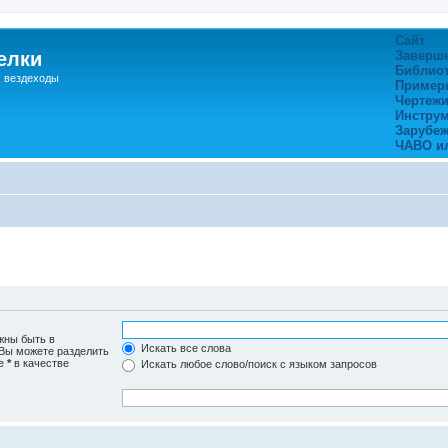
Сайт
елки
Заверш
Библио
, вездеходы
Пример
Чертежи
Инстру
Зарубе
ЧАВО и
жны быть в
Искать все слова
 Вы можете разделить
те
*
в качестве
Искать любое слово/поиск с языком запросов