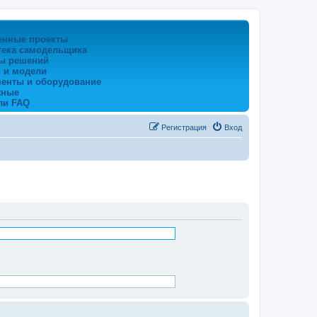
енные проекты
тека самодельщика
ы решений
 и модели
менты и оборудование
жные
ли FAQ
Регистрация
Вход