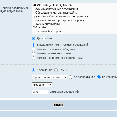
. Поиск в подфорумах
ющую опцию ниже.
Да
Нет
В названиях тем и текстах сообщений
Только в текстах сообщений
Только по названию темы
Только в первом сообщении темы
Сообщения
Темы
по возрастанию
по убыван
символов сообщений