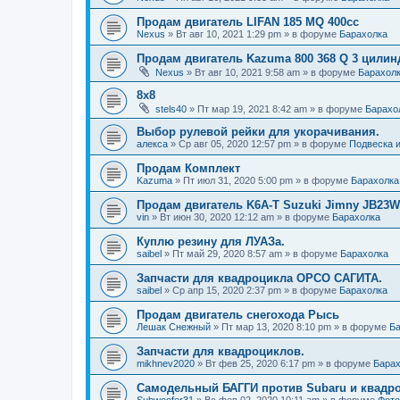
Продам двигатель LIFAN 185 MQ 400cc
Nexus
»
Вт авг 10, 2021 1:29 pm
» в форуме
Барахолка
Продам двигатель Kazuma 800 368 Q 3 цилин
Nexus
»
Вт авг 10, 2021 9:58 am
» в форуме
Барахол
8х8
stels40
»
Пт мар 19, 2021 8:42 am
» в форуме
Барахо
Выбор рулевой рейки для укорачивания.
алекса
»
Ср авг 05, 2020 12:57 pm
» в форуме
Подвеска 
Продам Комплект
Kazuma
»
Пт июл 31, 2020 5:00 pm
» в форуме
Барахолка
Продам двигатель K6A-T Suzuki Jimny JB23W
vin
»
Вт июн 30, 2020 12:12 am
» в форуме
Барахолка
Куплю резину для ЛУАЗа.
saibel
»
Пт май 29, 2020 8:57 am
» в форуме
Барахолка
Запчасти для квадроцикла ОРСО САГИТА.
saibel
»
Ср апр 15, 2020 2:37 pm
» в форуме
Барахолка
Продам двигатель снегохода Рысь
Лешак Снежный
»
Пт мар 13, 2020 8:10 pm
» в форуме
Ба
Запчасти для квадроциклов.
mikhnev2020
»
Вт фев 25, 2020 6:17 pm
» в форуме
Барах
Самодельный БАГГИ против Subaru и квадро
Subwoofer31
»
Вс фев 02, 2020 10:11 am
» в форуме
Фото