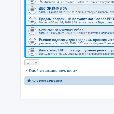
Алексей.540
»
Пт май 18, 2018 3:15 pm
» в форуме
З
ДВС GK194MS-3A
saibel
»
Ср апр 18, 2018 11:52 am
» в форуме
Силовой агр
Продам сварочный полуавтомат Сварог PRO 
Mogas
»
Сб апр 07, 2018 1:58 pm
» в форуме
Барахолка
компактная рулевая рейка
garaj13
»
Сб мар 24, 2018 8:18 pm
» в форуме
Подвеска и
Рычаги подвески для квадрика. процесс изг
ya-master
»
Вс фев 18, 2018 10:28 am
» в форуме
Трансм
Двигатель, КПП, привода, рулевая рейка, ру
osm1983
»
Сб янв 13, 2018 12:38 pm
» в форуме
Барахол
Перейти к расширенному поиску
Авто мото самоделки