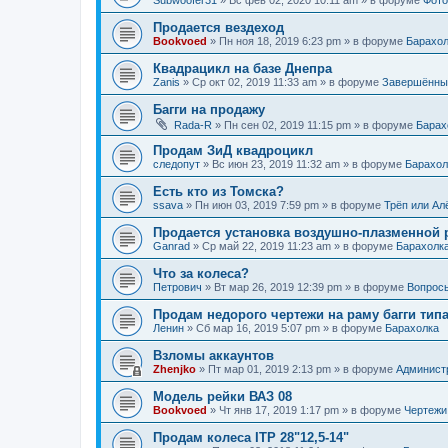
Продается вездеход
Bookvoed
»
Пн ноя 18, 2019 6:23 pm
» в форуме
Барахол
Квадрацикл на базе Днепра
Zanis
»
Ср окт 02, 2019 11:33 am
» в форуме
Завершённы
Багги на продажу
Rada-R
»
Пн сен 02, 2019 11:15 pm
» в форуме
Барах
Продам ЗиД квадроцикл
следопут
»
Вс июн 23, 2019 11:32 am
» в форуме
Барахол
Есть кто из Томска?
ssava
»
Пн июн 03, 2019 7:59 pm
» в форуме
Трёп или Ал
Продается установка воздушно-плазменной ре
Ganrad
»
Ср май 22, 2019 11:23 am
» в форуме
Барахолк
Что за колеса?
Петрович
»
Вт мар 26, 2019 12:39 pm
» в форуме
Вопрос
Продам недорого чертежи на раму багги типа
Ленин
»
Сб мар 16, 2019 5:07 pm
» в форуме
Барахолка
Взломы аккаунтов
Zhenjko
»
Пт мар 01, 2019 2:13 pm
» в форуме
Админист
Модель рейки ВАЗ 08
Bookvoed
»
Чт янв 17, 2019 1:17 pm
» в форуме
Чертежи
Продам колеса ITP 28"12,5-14"