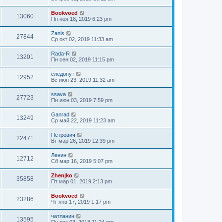
Bookvoed
13060
Пн ноя 18, 2019 6:23 pm
Zanis
27844
Ср окт 02, 2019 11:33 am
Rada-R
13201
Пн сен 02, 2019 11:15 pm
следопут
12952
Вс июн 23, 2019 11:32 am
ssava
27723
Пн июн 03, 2019 7:59 pm
Ganrad
13249
Ср май 22, 2019 11:23 am
Петрович
22471
Вт мар 26, 2019 12:39 pm
Ленин
12712
Сб мар 16, 2019 5:07 pm
Zhenjko
35858
Пт мар 01, 2019 2:13 pm
Bookvoed
23286
Чт янв 17, 2019 1:17 pm
чатланин
13595
Пн дек 03, 2018 11:24 pm