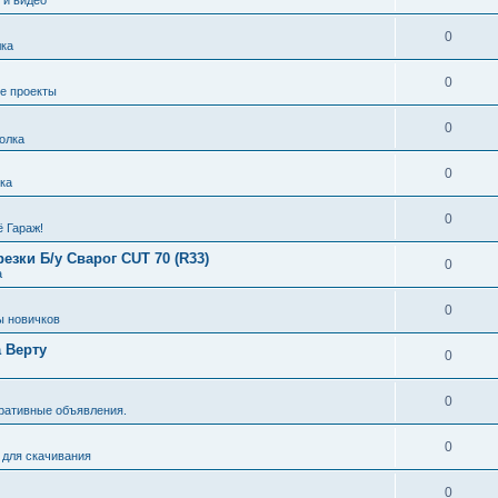
0
ка
0
е проекты
0
олка
0
ка
0
ё Гараж!
зки Б/у Сварог CUT 70 (R33)
0
а
0
ы новичков
 Верту
0
0
ративные объявления.
0
 для скачивания
0