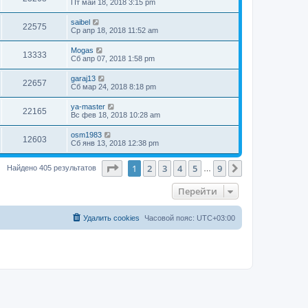
Пт май 18, 2018 3:15 pm
saibel
22575
Ср апр 18, 2018 11:52 am
Mogas
13333
Сб апр 07, 2018 1:58 pm
garaj13
22657
Сб мар 24, 2018 8:18 pm
ya-master
22165
Вс фев 18, 2018 10:28 am
osm1983
12603
Сб янв 13, 2018 12:38 pm
Страница
1
из
9
1
2
3
4
5
9
След.
Найдено 405 результатов
…
Перейти
Удалить cookies
Часовой пояс:
UTC+03:00