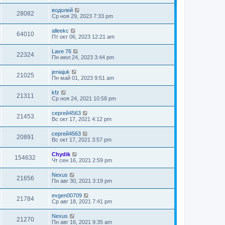
водолей
28082
Ср ноя 29, 2023 7:33 pm
alleekc
64010
Пт окт 06, 2023 12:21 am
Lave 76
22324
Пн июл 24, 2023 3:44 pm
jeniajuk
21025
Пн май 01, 2023 9:51 am
kfz
21311
Ср ноя 24, 2021 10:58 pm
сергей4563
21453
Вс окт 17, 2021 4:12 pm
сергей4563
20891
Вс окт 17, 2021 3:57 pm
Chydik
154632
Чт сен 16, 2021 2:59 pm
Nexus
21656
Пн авг 30, 2021 3:19 pm
evgen00709
21784
Ср авг 18, 2021 7:41 pm
Nexus
21270
Пн авг 16, 2021 9:35 am