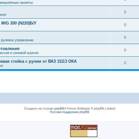
авершённые проекты
0
егат
MIG 200 (N220)Б/У
0
0
 рулевое управление
отовления
0
иссия и силовой агрегат.
левая стойка с рулем от ВАЗ 11113 ОКА
0
ка
Создано на основе
phpBB
® Forum Software © phpBB Limited
Русская поддержка phpBB