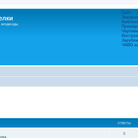
Сайт
елки
Заверш
Библио
, вездеходы
Пример
Чертежи
Инстру
Зарубе
ЧАВО и
ОТВЕТЫ
0
олка