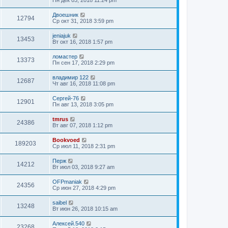
Двоешник
12794
Ср окт 31, 2018 3:59 pm
jeniajuk
13453
Вт окт 16, 2018 1:57 pm
ломастер
13373
Пн сен 17, 2018 2:29 pm
владимир 122
12687
Чт авг 16, 2018 11:08 pm
Сергей-76
12901
Пн авг 13, 2018 3:05 pm
tmrus
24386
Вт авг 07, 2018 1:12 pm
Bookvoed
189203
Ср июл 11, 2018 2:31 pm
Перж
14212
Вт июл 03, 2018 9:27 am
OFPmaniak
24356
Ср июн 27, 2018 4:29 pm
saibel
13248
Вт июн 26, 2018 10:15 am
Алексей.540
23268