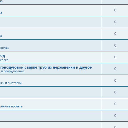
ка
0
ка
0
0
ка
0
холка
ход
0
холка
гонодуговой сварке труб из нержавейки и другое
0
 и оборудование
0
ки и выставки
0
0
шённые проекты
0
0