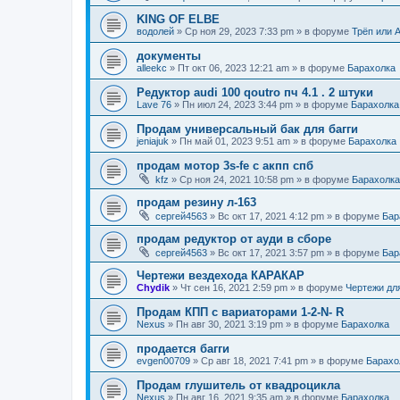
KING OF ELBE
водолей
»
Ср ноя 29, 2023 7:33 pm
» в форуме
Трёп или 
документы
alleekc
»
Пт окт 06, 2023 12:21 am
» в форуме
Барахолка
Редуктор audi 100 qoutro пч 4.1 . 2 штуки
Lave 76
»
Пн июл 24, 2023 3:44 pm
» в форуме
Барахолка
Продам универсальный бак для багги
jeniajuk
»
Пн май 01, 2023 9:51 am
» в форуме
Барахолка
продам мотор 3s-fe c акпп спб
kfz
»
Ср ноя 24, 2021 10:58 pm
» в форуме
Барахолка
продам резину л-163
сергей4563
»
Вс окт 17, 2021 4:12 pm
» в форуме
Бар
продам редуктор от ауди в сборе
сергей4563
»
Вс окт 17, 2021 3:57 pm
» в форуме
Бар
Чертежи вездехода КАРАКАР
Chydik
»
Чт сен 16, 2021 2:59 pm
» в форуме
Чертежи дл
Продам КПП с вариаторами 1-2-N- R
Nexus
»
Пн авг 30, 2021 3:19 pm
» в форуме
Барахолка
продается багги
evgen00709
»
Ср авг 18, 2021 7:41 pm
» в форуме
Барахо
Продам глушитель от квадроцикла
Nexus
»
Пн авг 16, 2021 9:35 am
» в форуме
Барахолка