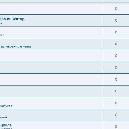
0
дра инжектор
0
ка
0
лка
0
и рулевое управление
0
0
0
0
0
рахолка
0
олка
цикла.
0
 и видео