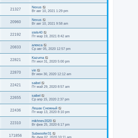
Nexus
21327
Вт авг 10, 2021 1:29 pm
Nexus
20960
Вт авг 10, 2021 9:58 am
stels40
22192
Пт мар 19, 2021 8:42 am
алекса
20833
Ср авг 05, 2020 12:57 pm
Kazuma
22821
Пт июл 31, 2020 5:00 pm
vin
22870
Вт июн 30, 2020 12:12 am
saibel
22421
Пт май 29, 2020 8:57 am
saibel
22655
Ср апр 15, 2020 2:37 pm
Лешак Снежный
22436
Пт мар 13, 2020 8:10 pm
mikhnev2020
22310
Вт фев 25, 2020 6:17 pm
Subwoofer31
171856
Вс фев 02, 2020 10:11 am