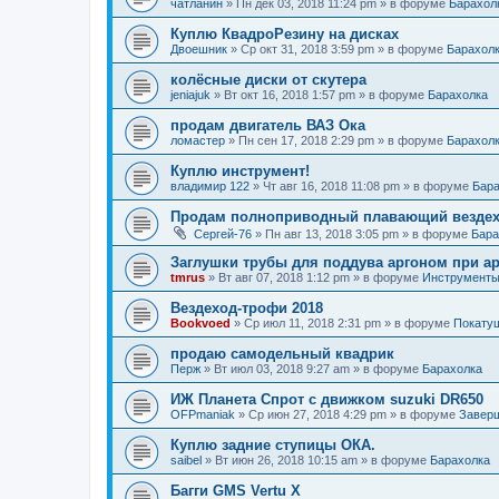
чатланин
»
Пн дек 03, 2018 11:24 pm
» в форуме
Барахол
Куплю КвадроРезину на дисках
Двоешник
»
Ср окт 31, 2018 3:59 pm
» в форуме
Барахол
колёсные диски от скутера
jeniajuk
»
Вт окт 16, 2018 1:57 pm
» в форуме
Барахолка
продам двигатель ВАЗ Ока
ломастер
»
Пн сен 17, 2018 2:29 pm
» в форуме
Барахол
Куплю инструмент!
владимир 122
»
Чт авг 16, 2018 11:08 pm
» в форуме
Бара
Продам полноприводный плавающий везде
Сергей-76
»
Пн авг 13, 2018 3:05 pm
» в форуме
Бара
Заглушки трубы для поддува аргоном при ар
tmrus
»
Вт авг 07, 2018 1:12 pm
» в форуме
Инструменты
Вездеход-трофи 2018
Bookvoed
»
Ср июл 11, 2018 2:31 pm
» в форуме
Покатуш
продаю самодельный квадрик
Перж
»
Вт июл 03, 2018 9:27 am
» в форуме
Барахолка
ИЖ Планета Спрот с движком suzuki DR650
OFPmaniak
»
Ср июн 27, 2018 4:29 pm
» в форуме
Завер
Куплю задние ступицы ОКА.
saibel
»
Вт июн 26, 2018 10:15 am
» в форуме
Барахолка
Багги GMS Vertu X