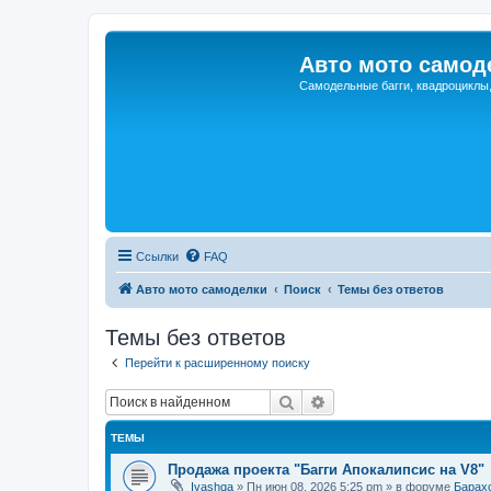
Авто мото самод
Самодельные багги, квадроциклы
Ссылки
FAQ
Авто мото самоделки
Поиск
Темы без ответов
Темы без ответов
Перейти к расширенному поиску
Поиск
Расширенный поиск
ТЕМЫ
Продажа проекта "Багги Апокалипсис на V8"
Ivashqa
»
Пн июн 08, 2026 5:25 pm
» в форуме
Барах