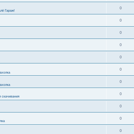
0
Алё Гараж!
0
0
0
0
0
ахолка
0
ахолка
0
я скачивания
0
0
лка
0