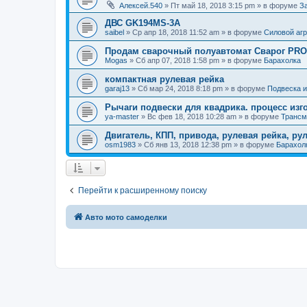
Алексей.540
»
Пт май 18, 2018 3:15 pm
» в форуме
З
ДВС GK194MS-3A
saibel
»
Ср апр 18, 2018 11:52 am
» в форуме
Силовой агр
Продам сварочный полуавтомат Сварог PRO 
Mogas
»
Сб апр 07, 2018 1:58 pm
» в форуме
Барахолка
компактная рулевая рейка
garaj13
»
Сб мар 24, 2018 8:18 pm
» в форуме
Подвеска и
Рычаги подвески для квадрика. процесс изг
ya-master
»
Вс фев 18, 2018 10:28 am
» в форуме
Трансм
Двигатель, КПП, привода, рулевая рейка, ру
osm1983
»
Сб янв 13, 2018 12:38 pm
» в форуме
Барахол
Перейти к расширенному поиску
Авто мото самоделки