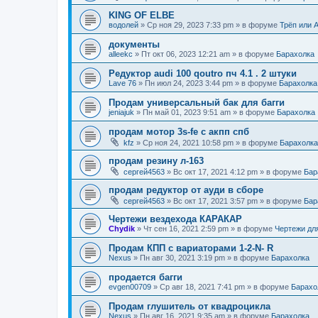
KING OF ELBE
водолей
»
Ср ноя 29, 2023 7:33 pm
» в форуме
Трёп или 
документы
alleekc
»
Пт окт 06, 2023 12:21 am
» в форуме
Барахолка
Редуктор audi 100 qoutro пч 4.1 . 2 штуки
Lave 76
»
Пн июл 24, 2023 3:44 pm
» в форуме
Барахолка
Продам универсальный бак для багги
jeniajuk
»
Пн май 01, 2023 9:51 am
» в форуме
Барахолка
продам мотор 3s-fe c акпп спб
kfz
»
Ср ноя 24, 2021 10:58 pm
» в форуме
Барахолка
продам резину л-163
сергей4563
»
Вс окт 17, 2021 4:12 pm
» в форуме
Бар
продам редуктор от ауди в сборе
сергей4563
»
Вс окт 17, 2021 3:57 pm
» в форуме
Бар
Чертежи вездехода КАРАКАР
Chydik
»
Чт сен 16, 2021 2:59 pm
» в форуме
Чертежи дл
Продам КПП с вариаторами 1-2-N- R
Nexus
»
Пн авг 30, 2021 3:19 pm
» в форуме
Барахолка
продается багги
evgen00709
»
Ср авг 18, 2021 7:41 pm
» в форуме
Барахо
Продам глушитель от квадроцикла
Nexus
»
Пн авг 16, 2021 9:35 am
» в форуме
Барахолка