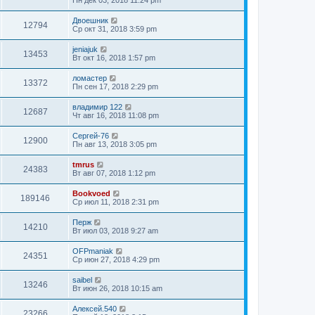
Двоешник
12794
Ср окт 31, 2018 3:59 pm
jeniajuk
13453
Вт окт 16, 2018 1:57 pm
ломастер
13372
Пн сен 17, 2018 2:29 pm
владимир 122
12687
Чт авг 16, 2018 11:08 pm
Сергей-76
12900
Пн авг 13, 2018 3:05 pm
tmrus
24383
Вт авг 07, 2018 1:12 pm
Bookvoed
189146
Ср июл 11, 2018 2:31 pm
Перж
14210
Вт июл 03, 2018 9:27 am
OFPmaniak
24351
Ср июн 27, 2018 4:29 pm
saibel
13246
Вт июн 26, 2018 10:15 am
Алексей.540
23266