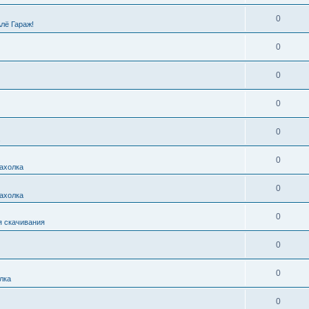
0
Алё Гараж!
0
0
0
0
0
ахолка
0
ахолка
0
я скачивания
0
0
лка
0