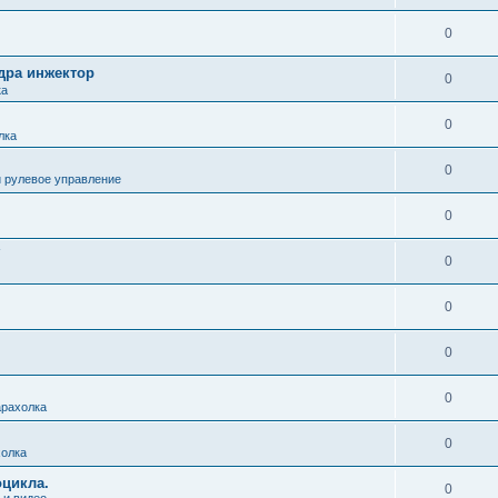
0
дра инжектор
0
ка
0
лка
0
и рулевое управление
0
0
0
0
0
рахолка
0
олка
цикла.
0
 и видео