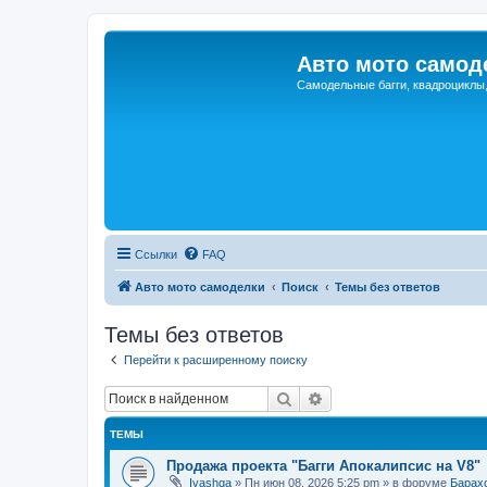
Авто мото самод
Самодельные багги, квадроциклы
Ссылки
FAQ
Авто мото самоделки
Поиск
Темы без ответов
Темы без ответов
Перейти к расширенному поиску
Поиск
Расширенный поиск
ТЕМЫ
Продажа проекта "Багги Апокалипсис на V8"
Ivashqa
»
Пн июн 08, 2026 5:25 pm
» в форуме
Барах