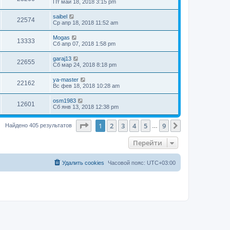
Пт май 18, 2018 3:15 pm
saibel
22574
Ср апр 18, 2018 11:52 am
Mogas
13333
Сб апр 07, 2018 1:58 pm
garaj13
22655
Сб мар 24, 2018 8:18 pm
ya-master
22162
Вс фев 18, 2018 10:28 am
osm1983
12601
Сб янв 13, 2018 12:38 pm
Страница
1
из
9
1
2
3
4
5
9
След.
Найдено 405 результатов
…
Перейти
Удалить cookies
Часовой пояс:
UTC+03:00