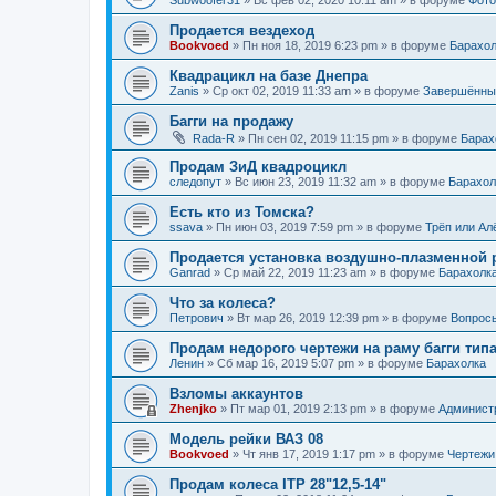
Продается вездеход
Bookvoed
»
Пн ноя 18, 2019 6:23 pm
» в форуме
Барахол
Квадрацикл на базе Днепра
Zanis
»
Ср окт 02, 2019 11:33 am
» в форуме
Завершённы
Багги на продажу
Rada-R
»
Пн сен 02, 2019 11:15 pm
» в форуме
Барах
Продам ЗиД квадроцикл
следопут
»
Вс июн 23, 2019 11:32 am
» в форуме
Барахол
Есть кто из Томска?
ssava
»
Пн июн 03, 2019 7:59 pm
» в форуме
Трёп или Ал
Продается установка воздушно-плазменной ре
Ganrad
»
Ср май 22, 2019 11:23 am
» в форуме
Барахолк
Что за колеса?
Петрович
»
Вт мар 26, 2019 12:39 pm
» в форуме
Вопрос
Продам недорого чертежи на раму багги типа
Ленин
»
Сб мар 16, 2019 5:07 pm
» в форуме
Барахолка
Взломы аккаунтов
Zhenjko
»
Пт мар 01, 2019 2:13 pm
» в форуме
Админист
Модель рейки ВАЗ 08
Bookvoed
»
Чт янв 17, 2019 1:17 pm
» в форуме
Чертежи
Продам колеса ITP 28"12,5-14"