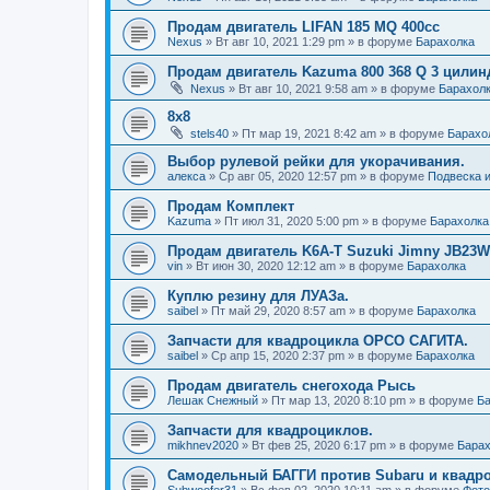
Продам двигатель LIFAN 185 MQ 400cc
Nexus
»
Вт авг 10, 2021 1:29 pm
» в форуме
Барахолка
Продам двигатель Kazuma 800 368 Q 3 цилин
Nexus
»
Вт авг 10, 2021 9:58 am
» в форуме
Барахол
8х8
stels40
»
Пт мар 19, 2021 8:42 am
» в форуме
Барахо
Выбор рулевой рейки для укорачивания.
алекса
»
Ср авг 05, 2020 12:57 pm
» в форуме
Подвеска 
Продам Комплект
Kazuma
»
Пт июл 31, 2020 5:00 pm
» в форуме
Барахолка
Продам двигатель K6A-T Suzuki Jimny JB23W
vin
»
Вт июн 30, 2020 12:12 am
» в форуме
Барахолка
Куплю резину для ЛУАЗа.
saibel
»
Пт май 29, 2020 8:57 am
» в форуме
Барахолка
Запчасти для квадроцикла ОРСО САГИТА.
saibel
»
Ср апр 15, 2020 2:37 pm
» в форуме
Барахолка
Продам двигатель снегохода Рысь
Лешак Снежный
»
Пт мар 13, 2020 8:10 pm
» в форуме
Ба
Запчасти для квадроциклов.
mikhnev2020
»
Вт фев 25, 2020 6:17 pm
» в форуме
Барах
Самодельный БАГГИ против Subaru и квадро
Subwoofer31
»
Вс фев 02, 2020 10:11 am
» в форуме
Фото