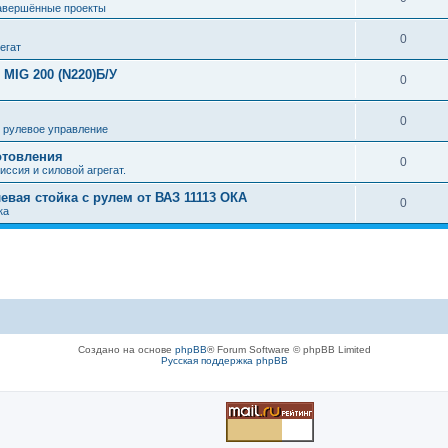
авершённые проекты
0
егат
MIG 200 (N220)Б/У
0
0
 рулевое управление
отовления
0
иссия и силовой агрегат.
левая стойка с рулем от ВАЗ 11113 ОКА
0
ка
Создано на основе
phpBB
® Forum Software © phpBB Limited
Русская поддержка phpBB