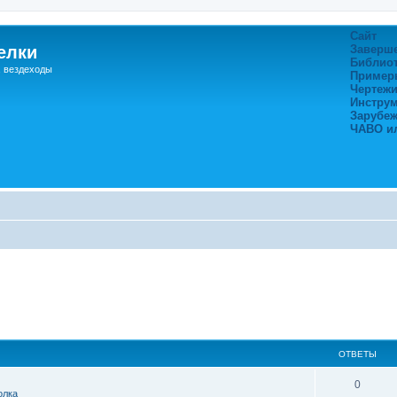
Сайт
елки
Заверш
Библио
, вездеходы
Пример
Чертежи
Инстру
Зарубе
ЧАВО и
ОТВЕТЫ
0
олка