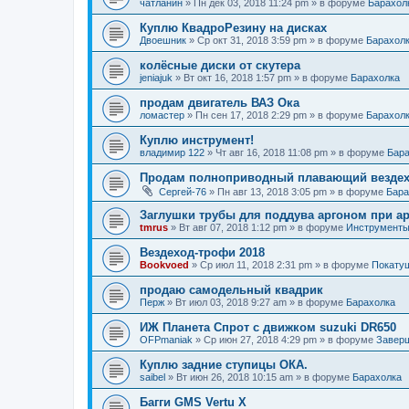
чатланин
»
Пн дек 03, 2018 11:24 pm
» в форуме
Барахол
Куплю КвадроРезину на дисках
Двоешник
»
Ср окт 31, 2018 3:59 pm
» в форуме
Барахол
колёсные диски от скутера
jeniajuk
»
Вт окт 16, 2018 1:57 pm
» в форуме
Барахолка
продам двигатель ВАЗ Ока
ломастер
»
Пн сен 17, 2018 2:29 pm
» в форуме
Барахол
Куплю инструмент!
владимир 122
»
Чт авг 16, 2018 11:08 pm
» в форуме
Бара
Продам полноприводный плавающий везде
Сергей-76
»
Пн авг 13, 2018 3:05 pm
» в форуме
Бара
Заглушки трубы для поддува аргоном при ар
tmrus
»
Вт авг 07, 2018 1:12 pm
» в форуме
Инструменты
Вездеход-трофи 2018
Bookvoed
»
Ср июл 11, 2018 2:31 pm
» в форуме
Покатуш
продаю самодельный квадрик
Перж
»
Вт июл 03, 2018 9:27 am
» в форуме
Барахолка
ИЖ Планета Спрот с движком suzuki DR650
OFPmaniak
»
Ср июн 27, 2018 4:29 pm
» в форуме
Завер
Куплю задние ступицы ОКА.
saibel
»
Вт июн 26, 2018 10:15 am
» в форуме
Барахолка
Багги GMS Vertu X