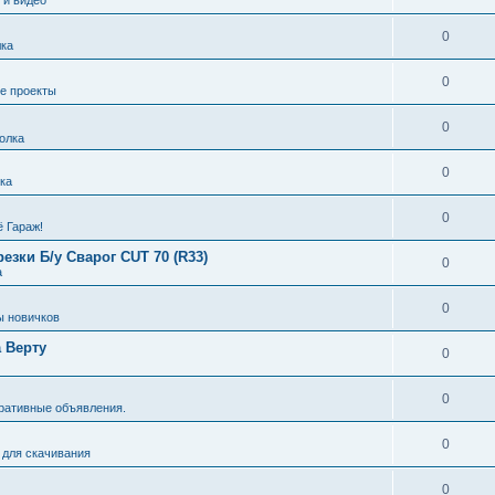
0
ка
0
е проекты
0
олка
0
ка
0
ё Гараж!
зки Б/у Сварог CUT 70 (R33)
0
а
0
ы новичков
 Верту
0
0
ративные объявления.
0
 для скачивания
0