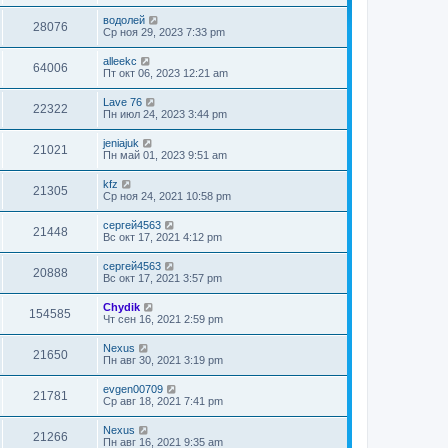
водолей
28076
Ср ноя 29, 2023 7:33 pm
alleekc
64006
Пт окт 06, 2023 12:21 am
Lave 76
22322
Пн июл 24, 2023 3:44 pm
jeniajuk
21021
Пн май 01, 2023 9:51 am
kfz
21305
Ср ноя 24, 2021 10:58 pm
сергей4563
21448
Вс окт 17, 2021 4:12 pm
сергей4563
20888
Вс окт 17, 2021 3:57 pm
Chydik
154585
Чт сен 16, 2021 2:59 pm
Nexus
21650
Пн авг 30, 2021 3:19 pm
evgen00709
21781
Ср авг 18, 2021 7:41 pm
Nexus
21266
Пн авг 16, 2021 9:35 am