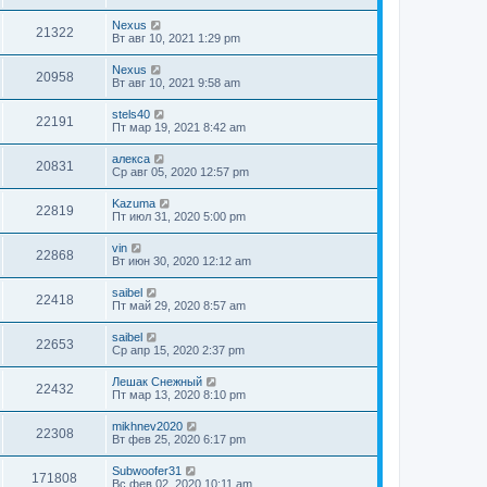
Nexus
21322
Вт авг 10, 2021 1:29 pm
Nexus
20958
Вт авг 10, 2021 9:58 am
stels40
22191
Пт мар 19, 2021 8:42 am
алекса
20831
Ср авг 05, 2020 12:57 pm
Kazuma
22819
Пт июл 31, 2020 5:00 pm
vin
22868
Вт июн 30, 2020 12:12 am
saibel
22418
Пт май 29, 2020 8:57 am
saibel
22653
Ср апр 15, 2020 2:37 pm
Лешак Снежный
22432
Пт мар 13, 2020 8:10 pm
mikhnev2020
22308
Вт фев 25, 2020 6:17 pm
Subwoofer31
171808
Вс фев 02, 2020 10:11 am