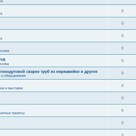
ка
0
ка
0
0
ка
0
холка
ход
0
холка
гонодуговой сварке труб из нержавейки и другое
0
 и оборудование
0
ки и выставки
0
0
шённые проекты
0
0