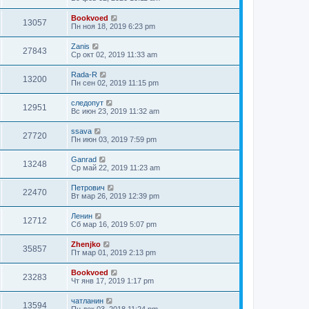
Bookvoed
13057
Пн ноя 18, 2019 6:23 pm
Zanis
27843
Ср окт 02, 2019 11:33 am
Rada-R
13200
Пн сен 02, 2019 11:15 pm
следопут
12951
Вс июн 23, 2019 11:32 am
ssava
27720
Пн июн 03, 2019 7:59 pm
Ganrad
13248
Ср май 22, 2019 11:23 am
Петрович
22470
Вт мар 26, 2019 12:39 pm
Ленин
12712
Сб мар 16, 2019 5:07 pm
Zhenjko
35857
Пт мар 01, 2019 2:13 pm
Bookvoed
23283
Чт янв 17, 2019 1:17 pm
чатланин
13594
Пн дек 03, 2018 11:24 pm