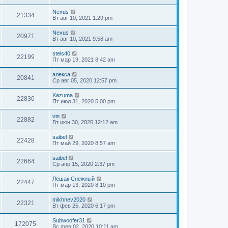
Nexus
21334
Вт авг 10, 2021 1:29 pm
Nexus
20971
Вт авг 10, 2021 9:58 am
stels40
22199
Пт мар 19, 2021 8:42 am
алекса
20841
Ср авг 05, 2020 12:57 pm
Kazuma
22836
Пт июл 31, 2020 5:00 pm
vin
22882
Вт июн 30, 2020 12:12 am
saibel
22428
Пт май 29, 2020 8:57 am
saibel
22664
Ср апр 15, 2020 2:37 pm
Лешак Снежный
22447
Пт мар 13, 2020 8:10 pm
mikhnev2020
22321
Вт фев 25, 2020 6:17 pm
Subwoofer31
172075
Вс фев 02, 2020 10:11 am