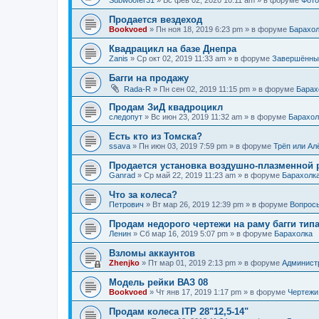
Продается вездеход
Bookvoed
»
Пн ноя 18, 2019 6:23 pm
» в форуме
Барахол
Квадрацикл на базе Днепра
Zanis
»
Ср окт 02, 2019 11:33 am
» в форуме
Завершённы
Багги на продажу
Rada-R
»
Пн сен 02, 2019 11:15 pm
» в форуме
Барах
Продам ЗиД квадроцикл
следопут
»
Вс июн 23, 2019 11:32 am
» в форуме
Барахол
Есть кто из Томска?
ssava
»
Пн июн 03, 2019 7:59 pm
» в форуме
Трёп или Ал
Продается установка воздушно-плазменной ре
Ganrad
»
Ср май 22, 2019 11:23 am
» в форуме
Барахолк
Что за колеса?
Петрович
»
Вт мар 26, 2019 12:39 pm
» в форуме
Вопрос
Продам недорого чертежи на раму багги типа
Ленин
»
Сб мар 16, 2019 5:07 pm
» в форуме
Барахолка
Взломы аккаунтов
Zhenjko
»
Пт мар 01, 2019 2:13 pm
» в форуме
Админист
Модель рейки ВАЗ 08
Bookvoed
»
Чт янв 17, 2019 1:17 pm
» в форуме
Чертежи
Продам колеса ITP 28"12,5-14"