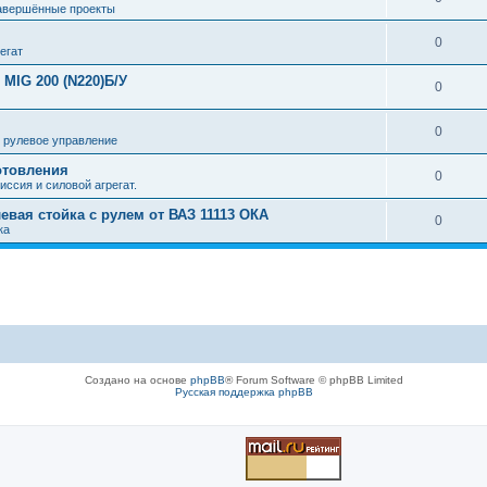
авершённые проекты
0
егат
MIG 200 (N220)Б/У
0
0
 рулевое управление
отовления
0
иссия и силовой агрегат.
левая стойка с рулем от ВАЗ 11113 ОКА
0
ка
Создано на основе
phpBB
® Forum Software © phpBB Limited
Русская поддержка phpBB