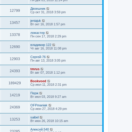
Двоешник
12799
Ср окт 31, 2018 3:59 pm
jeniajuk
13457
Вт окт 16, 2018 1:57 pm
ломастер
13378
Пн сен 17, 2018 2:29 pm
владимир 122
12690
Чт авг 16, 2018 11:08 pm
Сергей-76
12903
Пн авг 13, 2018 3:05 pm
tmrus
24393
Вт авг 07, 2018 1:12 pm
Bookvoed
189429
Ср июл 11, 2018 2:31 pm
Перж
14219
Вт июл 03, 2018 9:27 am
OFPmaniak
24369
Ср июн 27, 2018 4:29 pm
saibel
13253
Вт июн 26, 2018 10:15 am
Алексей.540
23285