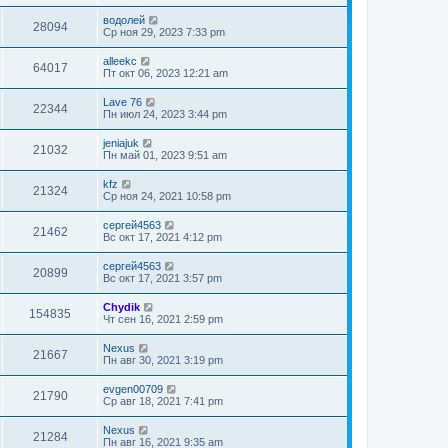
водолей
28094
Ср ноя 29, 2023 7:33 pm
alleekc
64017
Пт окт 06, 2023 12:21 am
Lave 76
22344
Пн июл 24, 2023 3:44 pm
jeniajuk
21032
Пн май 01, 2023 9:51 am
kfz
21324
Ср ноя 24, 2021 10:58 pm
сергей4563
21462
Вс окт 17, 2021 4:12 pm
сергей4563
20899
Вс окт 17, 2021 3:57 pm
Chydik
154835
Чт сен 16, 2021 2:59 pm
Nexus
21667
Пн авг 30, 2021 3:19 pm
evgen00709
21790
Ср авг 18, 2021 7:41 pm
Nexus
21284
Пн авг 16, 2021 9:35 am