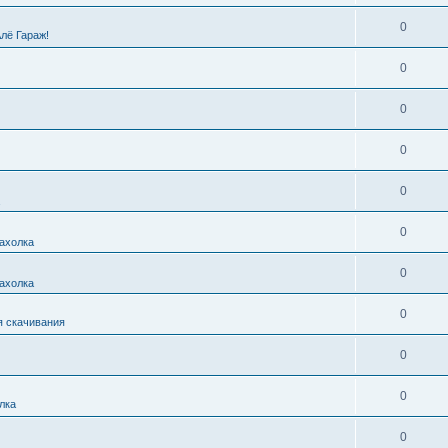
0
Алё Гараж!
0
0
0
0
0
ахолка
0
ахолка
0
я скачивания
0
0
лка
0