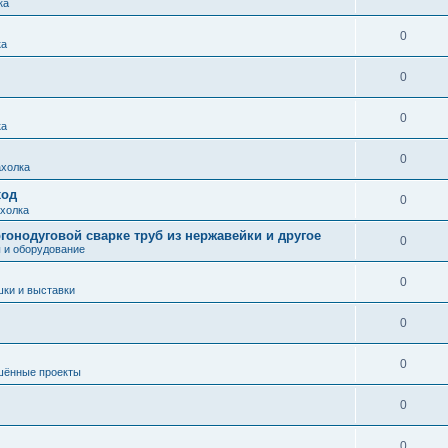
ка
0
ка
0
0
ка
0
холка
ход
0
холка
гонодуговой сварке труб из нержавейки и другое
0
 и оборудование
0
ки и выставки
0
0
шённые проекты
0
0