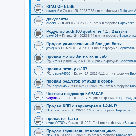
KING OF ELBE
водолей
»
Ср ноя 29, 2023 7:33 pm
» в форуме
Трёп или 
документы
alleekc
»
Пт окт 06, 2023 12:21 am
» в форуме
Барахолка
Редуктор audi 100 qoutro пч 4.1 . 2 штуки
Lave 76
»
Пн июл 24, 2023 3:44 pm
» в форуме
Барахолка
Продам универсальный бак для багги
jeniajuk
»
Пн май 01, 2023 9:51 am
» в форуме
Барахолка
продам мотор 3s-fe c акпп спб
kfz
»
Ср ноя 24, 2021 10:58 pm
» в форуме
Барахолка
продам резину л-163
сергей4563
»
Вс окт 17, 2021 4:12 pm
» в форуме
Бар
продам редуктор от ауди в сборе
сергей4563
»
Вс окт 17, 2021 3:57 pm
» в форуме
Бар
Чертежи вездехода КАРАКАР
Chydik
»
Чт сен 16, 2021 2:59 pm
» в форуме
Чертежи дл
Продам КПП с вариаторами 1-2-N- R
Nexus
»
Пн авг 30, 2021 3:19 pm
» в форуме
Барахолка
продается багги
evgen00709
»
Ср авг 18, 2021 7:41 pm
» в форуме
Барахо
Продам глушитель от квадроцикла
Nexus
»
Пн авг 16, 2021 9:35 am
» в форуме
Барахолка