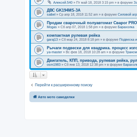
Алексей.540
»
Пт май 18, 2018 3:15 pm
» в форуме
З
ДВС GK194MS-3A
saibel
»
Ср апр 18, 2018 11:52 am
» в форуме
Силовой агр
Продам сварочный полуавтомат Сварог PRO 
Mogas
»
Сб апр 07, 2018 1:58 pm
» в форуме
Барахолка
компактная рулевая рейка
garaj13
»
Сб мар 24, 2018 8:18 pm
» в форуме
Подвеска и
Рычаги подвески для квадрика. процесс изг
ya-master
»
Вс фев 18, 2018 10:28 am
» в форуме
Трансм
Двигатель, КПП, привода, рулевая рейка, ру
osm1983
»
Сб янв 13, 2018 12:38 pm
» в форуме
Барахол
Перейти к расширенному поиску
Авто мото самоделки