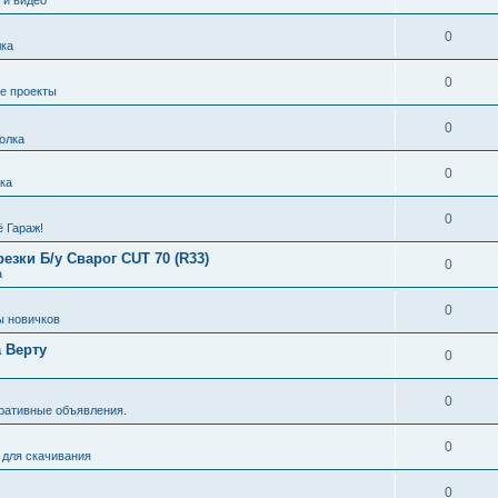
0
ка
0
е проекты
0
олка
0
ка
0
ё Гараж!
зки Б/у Сварог CUT 70 (R33)
0
а
0
ы новичков
 Верту
0
0
ративные объявления.
0
 для скачивания
0