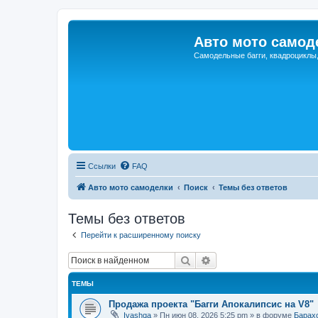
Авто мото самод
Самодельные багги, квадроциклы
Ссылки
FAQ
Авто мото самоделки
Поиск
Темы без ответов
Темы без ответов
Перейти к расширенному поиску
Поиск
Расширенный поиск
ТЕМЫ
Продажа проекта "Багги Апокалипсис на V8"
Ivashqa
»
Пн июн 08, 2026 5:25 pm
» в форуме
Барах