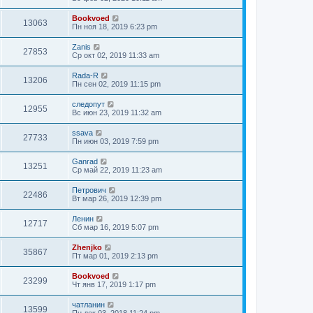
Bookvoed
13063
Пн ноя 18, 2019 6:23 pm
Zanis
27853
Ср окт 02, 2019 11:33 am
Rada-R
13206
Пн сен 02, 2019 11:15 pm
следопут
12955
Вс июн 23, 2019 11:32 am
ssava
27733
Пн июн 03, 2019 7:59 pm
Ganrad
13251
Ср май 22, 2019 11:23 am
Петрович
22486
Вт мар 26, 2019 12:39 pm
Ленин
12717
Сб мар 16, 2019 5:07 pm
Zhenjko
35867
Пт мар 01, 2019 2:13 pm
Bookvoed
23299
Чт янв 17, 2019 1:17 pm
чатланин
13599
Пн дек 03, 2018 11:24 pm