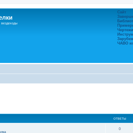
Сайт
елки
Заверш
Библио
, вездеходы
Пример
Чертежи
Инстру
Зарубе
ЧАВО и
ОТВЕТЫ
0
олка