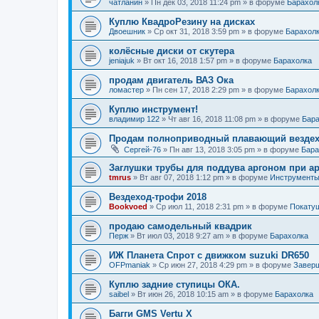
чатланин
»
Пн дек 03, 2018 11:24 pm
» в форуме
Барахол
Куплю КвадроРезину на дисках
Двоешник
»
Ср окт 31, 2018 3:59 pm
» в форуме
Барахол
колёсные диски от скутера
jeniajuk
»
Вт окт 16, 2018 1:57 pm
» в форуме
Барахолка
продам двигатель ВАЗ Ока
ломастер
»
Пн сен 17, 2018 2:29 pm
» в форуме
Барахол
Куплю инструмент!
владимир 122
»
Чт авг 16, 2018 11:08 pm
» в форуме
Бара
Продам полноприводный плавающий везде
Сергей-76
»
Пн авг 13, 2018 3:05 pm
» в форуме
Бара
Заглушки трубы для поддува аргоном при ар
tmrus
»
Вт авг 07, 2018 1:12 pm
» в форуме
Инструменты
Вездеход-трофи 2018
Bookvoed
»
Ср июл 11, 2018 2:31 pm
» в форуме
Покатуш
продаю самодельный квадрик
Перж
»
Вт июл 03, 2018 9:27 am
» в форуме
Барахолка
ИЖ Планета Спрот с движком suzuki DR650
OFPmaniak
»
Ср июн 27, 2018 4:29 pm
» в форуме
Завер
Куплю задние ступицы ОКА.
saibel
»
Вт июн 26, 2018 10:15 am
» в форуме
Барахолка
Багги GMS Vertu X