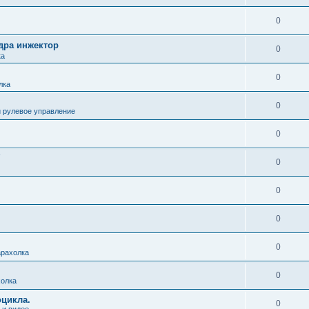
0
дра инжектор
0
ка
0
лка
0
и рулевое управление
0
0
0
0
0
рахолка
0
олка
цикла.
0
 и видео