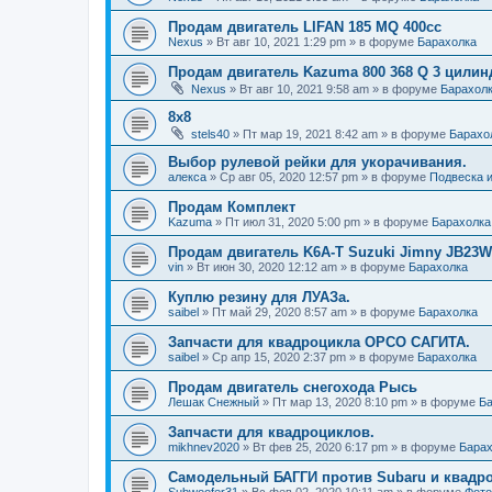
Продам двигатель LIFAN 185 MQ 400cc
Nexus
»
Вт авг 10, 2021 1:29 pm
» в форуме
Барахолка
Продам двигатель Kazuma 800 368 Q 3 цилин
Nexus
»
Вт авг 10, 2021 9:58 am
» в форуме
Барахол
8х8
stels40
»
Пт мар 19, 2021 8:42 am
» в форуме
Барахо
Выбор рулевой рейки для укорачивания.
алекса
»
Ср авг 05, 2020 12:57 pm
» в форуме
Подвеска 
Продам Комплект
Kazuma
»
Пт июл 31, 2020 5:00 pm
» в форуме
Барахолка
Продам двигатель K6A-T Suzuki Jimny JB23W
vin
»
Вт июн 30, 2020 12:12 am
» в форуме
Барахолка
Куплю резину для ЛУАЗа.
saibel
»
Пт май 29, 2020 8:57 am
» в форуме
Барахолка
Запчасти для квадроцикла ОРСО САГИТА.
saibel
»
Ср апр 15, 2020 2:37 pm
» в форуме
Барахолка
Продам двигатель снегохода Рысь
Лешак Снежный
»
Пт мар 13, 2020 8:10 pm
» в форуме
Ба
Запчасти для квадроциклов.
mikhnev2020
»
Вт фев 25, 2020 6:17 pm
» в форуме
Барах
Самодельный БАГГИ против Subaru и квадро
Subwoofer31
»
Вс фев 02, 2020 10:11 am
» в форуме
Фото