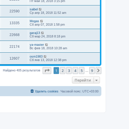
Пт май 18, 2018 3:15 pm
saibel
22590
Ср апр 18, 2018 11:52 am
Mogas
13335
Сб апр 07, 2018 1:58 pm
garaj13
22668
Сб мар 24, 2018 8:18 pm
ya-master
22174
Вс фев 18, 2018 10:28 am
osm1983
12607
Сб янв 13, 2018 12:38 pm
Страница
1
из
9
1
2
3
4
5
9
След.
Найдено 405 результатов
…
Перейти
Удалить cookies
Часовой пояс:
UTC+03:00