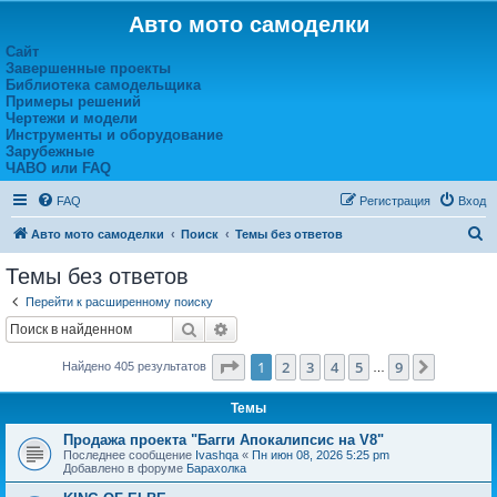
Авто мото самоделки
Сайт
Завершенные проекты
Библиотека самодельщика
Примеры решений
Чертежи и модели
Инструменты и оборудование
Зарубежные
ЧАВО или FAQ
FAQ
Регистрация
Вход
П
Авто мото самоделки
Поиск
Темы без ответов
о
Темы без ответов
и
Перейти к расширенному поиску
с
Поиск
Расширенный поиск
к
Страница
1
из
9
1
2
3
4
5
9
След.
Найдено 405 результатов
…
Темы
Продажа проекта "Багги Апокалипсис на V8"
Последнее сообщение
Ivashqa
«
Пн июн 08, 2026 5:25 pm
Добавлено в форуме
Барахолка