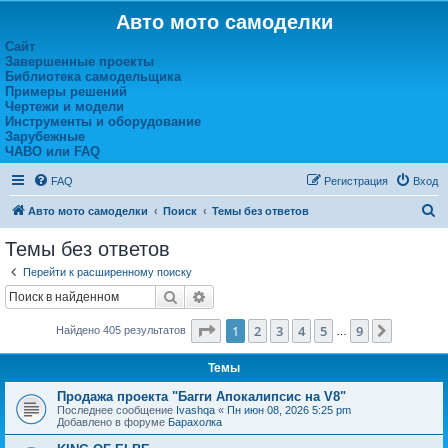
Авто мото самоделки
Сайт
Завершенные проекты
Библиотека самодельщика
Примеры решений
Чертежи и модели
Инструменты и оборудование
Зарубежные
ЧАВО или FAQ
FAQ
Регистрация
Вход
П
Авто мото самоделки
Поиск
Темы без ответов
о
Темы без ответов
и
Перейти к расширенному поиску
с
Поиск
Расширенный поиск
к
Страница
1
из
9
1
2
3
4
5
9
След.
Найдено 405 результатов
…
Темы
Продажа проекта "Багги Апокалипсис на V8"
Последнее сообщение
Ivashqa
«
Пн июн 08, 2026 5:25 pm
Добавлено в форуме
Барахолка