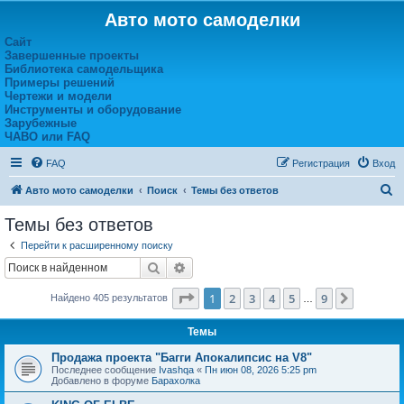
Авто мото самоделки
Сайт
Завершенные проекты
Библиотека самодельщика
Примеры решений
Чертежи и модели
Инструменты и оборудование
Зарубежные
ЧАВО или FAQ
FAQ
Регистрация
Вход
П
Авто мото самоделки
Поиск
Темы без ответов
о
Темы без ответов
и
Перейти к расширенному поиску
с
Поиск
Расширенный поиск
к
Страница
1
из
9
1
2
3
4
5
9
След.
Найдено 405 результатов
…
Темы
Продажа проекта "Багги Апокалипсис на V8"
Последнее сообщение
Ivashqa
«
Пн июн 08, 2026 5:25 pm
Добавлено в форуме
Барахолка