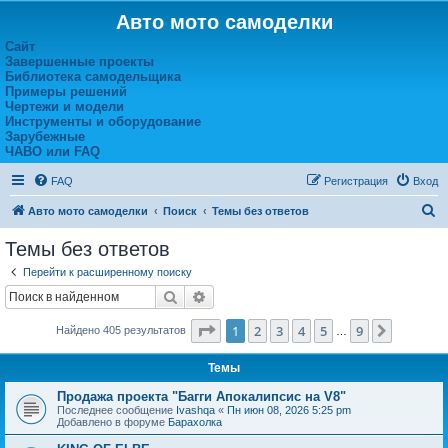
Авто мото самоделки
Сайт
Завершенные проекты
Библиотека самодельщика
Примеры решений
Чертежи и модели
Инструменты и оборудование
Зарубежные
ЧАВО или FAQ
FAQ
Регистрация
Вход
П
Авто мото самоделки
Поиск
Темы без ответов
о
Темы без ответов
и
Перейти к расширенному поиску
с
Поиск
Расширенный поиск
к
Страница
1
из
9
1
2
3
4
5
9
След.
Найдено 405 результатов
…
Темы
Продажа проекта "Багги Апокалипсис на V8"
Последнее сообщение
Ivashqa
«
Пн июн 08, 2026 5:25 pm
Добавлено в форуме
Барахолка