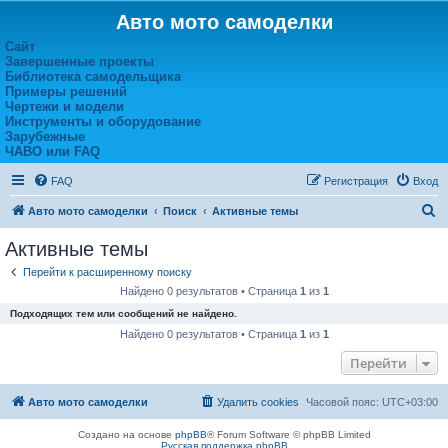
Авто мото самоделки
Сайт
Завершенные проекты
Библиотека самодельщика
Примеры решений
Чертежи и модели
Инструменты и оборудование
Зарубежные
ЧАВО или FAQ
FAQ
Регистрация
Вход
П
Авто мото самоделки
Поиск
Активные темы
о
Активные темы
и
Перейти к расширенному поиску
с
Найдено 0 результатов • Страница
1
из
1
к
Подходящих тем или сообщений не найдено.
Найдено 0 результатов • Страница
1
из
1
Перейти
Авто мото самоделки
Удалить cookies
Часовой пояс:
UTC+03:00
Создано на основе
phpBB
® Forum Software © phpBB Limited
Русская поддержка phpBB