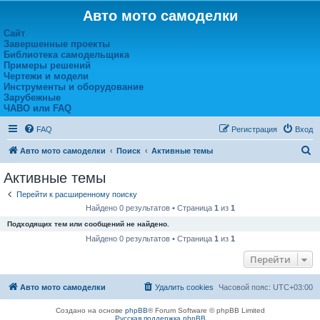
Авто мото самоделки
Сайт
Завершенные проекты
Библиотека самодельщика
Примеры решений
Чертежи и модели
Инструменты и оборудование
Зарубежные
ЧАВО или FAQ
FAQ
Регистрация
Вход
П
Авто мото самоделки
Поиск
Активные темы
о
Активные темы
и
Перейти к расширенному поиску
с
Найдено 0 результатов • Страница
1
из
1
к
Подходящих тем или сообщений не найдено.
Найдено 0 результатов • Страница
1
из
1
Перейти
Авто мото самоделки
Удалить cookies
Часовой пояс:
UTC+03:00
Создано на основе
phpBB
® Forum Software © phpBB Limited
Русская поддержка phpBB