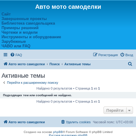
Авто мото самоделки
Сайт
Завершенные проекты
Библиотека самодельщика
Примеры решений
Чертежи и модели
Инструменты и оборудование
Зарубежные
ЧАВО или FAQ
FAQ
Регистрация
Вход
П
Авто мото самоделки
Поиск
Активные темы
о
Активные темы
и
Перейти к расширенному поиску
с
Найдено 0 результатов • Страница
1
из
1
к
Подходящих тем или сообщений не найдено.
Найдено 0 результатов • Страница
1
из
1
Перейти
Авто мото самоделки
Удалить cookies
Часовой пояс:
UTC+03:00
Создано на основе
phpBB
® Forum Software © phpBB Limited
Русская поддержка phpBB