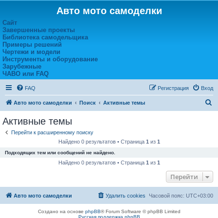
Авто мото самоделки
Сайт
Завершенные проекты
Библиотека самодельщика
Примеры решений
Чертежи и модели
Инструменты и оборудование
Зарубежные
ЧАВО или FAQ
FAQ
Регистрация
Вход
П
Авто мото самоделки
Поиск
Активные темы
о
Активные темы
и
Перейти к расширенному поиску
с
Найдено 0 результатов • Страница
1
из
1
к
Подходящих тем или сообщений не найдено.
Найдено 0 результатов • Страница
1
из
1
Перейти
Авто мото самоделки
Удалить cookies
Часовой пояс:
UTC+03:00
Создано на основе
phpBB
® Forum Software © phpBB Limited
Русская поддержка phpBB