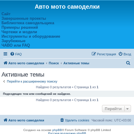
Авто мото самоделки
Сайт
Завершенные проекты
Библиотека самодельщика
Примеры решений
Чертежи и модели
Инструменты и оборудование
Зарубежные
ЧАВО или FAQ
FAQ
Регистрация
Вход
П
Авто мото самоделки
Поиск
Активные темы
о
Активные темы
и
Перейти к расширенному поиску
с
Найдено 0 результатов • Страница
1
из
1
к
Подходящих тем или сообщений не найдено.
Найдено 0 результатов • Страница
1
из
1
Перейти
Авто мото самоделки
Удалить cookies
Часовой пояс:
UTC+03:00
Создано на основе
phpBB
® Forum Software © phpBB Limited
Русская поддержка phpBB