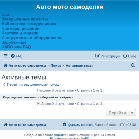
Авто мото самоделки
Сайт
Завершенные проекты
Библиотека самодельщика
Примеры решений
Чертежи и модели
Инструменты и оборудование
Зарубежные
ЧАВО или FAQ
FAQ
Регистрация
Вход
П
Авто мото самоделки
Поиск
Активные темы
о
Активные темы
и
Перейти к расширенному поиску
с
Найдено 0 результатов • Страница
1
из
1
к
Подходящих тем или сообщений не найдено.
Найдено 0 результатов • Страница
1
из
1
Перейти
Авто мото самоделки
Удалить cookies
Часовой пояс:
UTC+03:00
Создано на основе
phpBB
® Forum Software © phpBB Limited
Русская поддержка phpBB