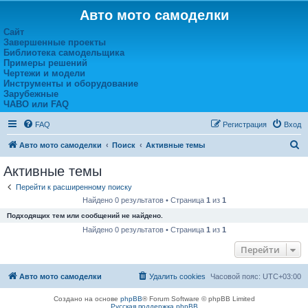
Авто мото самоделки
Сайт
Завершенные проекты
Библиотека самодельщика
Примеры решений
Чертежи и модели
Инструменты и оборудование
Зарубежные
ЧАВО или FAQ
FAQ
Регистрация
Вход
П
Авто мото самоделки
Поиск
Активные темы
о
Активные темы
и
Перейти к расширенному поиску
с
Найдено 0 результатов • Страница
1
из
1
к
Подходящих тем или сообщений не найдено.
Найдено 0 результатов • Страница
1
из
1
Перейти
Авто мото самоделки
Удалить cookies
Часовой пояс:
UTC+03:00
Создано на основе
phpBB
® Forum Software © phpBB Limited
Русская поддержка phpBB