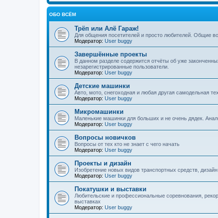
ОБО ВСЁМ
Трёп или Алё Гараж!
Для общения посетителей и просто любителей. Общие в
Модератор:
User buggy
Завершённые проекты
В данном разделе содержится отчёты об уже законченны
незарегистрированные пользователи.
Модератор:
User buggy
Детские машинки
Авто, мото, снегоходная и любая другая самодельная тех
Модератор:
User buggy
Микромашинки
Маленькие машинки для больших и не очень дядек. Аналог
Модератор:
User buggy
Вопросы новичков
Вопросы от тех кто не знает с чего начать
Модератор:
User buggy
Проекты и дизайн
Изобретение новых видов транспортных средств, дизайн
Модератор:
User buggy
Покатушки и выставки
Любительские и профессиональные соревнования, рекорд
выставках
Модератор:
User buggy