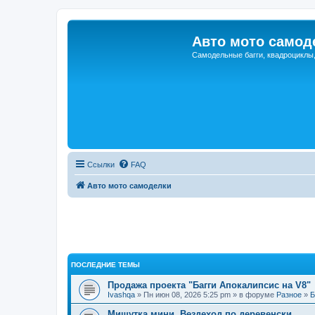
Авто мото самод
Самодельные багги, квадроциклы
Ссылки
FAQ
Авто мото самоделки
ПОСЛЕДНИЕ ТЕМЫ
Продажа проекта "Багги Апокалипсис на V8"
Ivashqa
» Пн июн 08, 2026 5:25 pm » в форуме
Разное
»
Б
Мишутка мини. Вездеход по деревенски