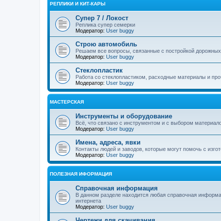
РЕПЛИКИ И КИТ-КАРЫ
Супер 7 / Локост
Реплика супер семерки
Модератор:
User buggy
Строю автомобиль
Решаем все вопросы, связанные с постройкой дорожных
Модератор:
User buggy
Стеклопластик
Работа со стеклопластиком, расходные материалы и пр
Модератор:
User buggy
МАСТЕРСКАЯ
Инструменты и оборудование
Всё, что связано с инструментом и с выбором материал
Модератор:
User buggy
Имена, адреса, явки
Контакты людей и заводов, которые могут помочь с изго
Модератор:
User buggy
ПОЛЕЗНАЯ ИФОРМАЦИЯ
Справочная информация
В данном разделе находится любая справочная информац
интернета
Модератор:
User buggy
Чертежи для скачивания