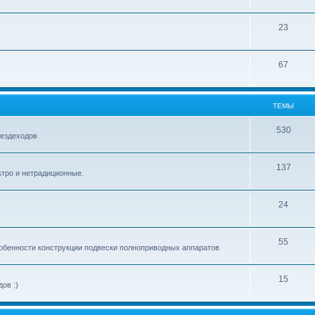
23
67
ТЕМЫ
530
вездеходов
137
ектро и нетрадиционные.
24
55
обенности конструкции подвески полноприводных аппаратов
15
ов :)