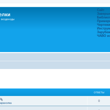
Сайт
елки
Заверш
Библио
, вездеходы
Пример
Чертежи
Инстру
Зарубе
ЧАВО и
ОТВЕТЫ
0
арахолка