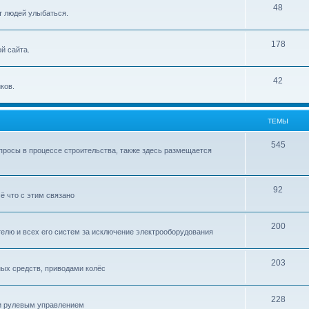
48
т людей улыбаться.
178
й сайта.
42
ков.
ТЕМЫ
545
росы в процессе строительства, также здесь размещается
92
ё что с этим связано
200
елю и всех его систем за исключение электрооборудования
203
ых средств, приводами колёс
228
 и рулевым управлением