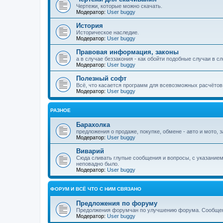
Чертежи, которые можно скачать.
Модератор:
User buggy
История
Историческое наследие.
Модератор:
User buggy
Правовая информация, законы
а в случае беззакония - как обойти подобные случаи в 
Модератор:
User buggy
Полезный софт
Всё, что касается программ для всевозможных расчётов
Модератор:
User buggy
РАЗНОЕ
Барахолка
предложения о продаже, покупке, обмене - авто и мото, 
Модератор:
User buggy
Виварий
Сюда сливать глупые сообщения и вопросы, с указанием
неповадно было.
Модератор:
User buggy
ФОРУМ И ВСЁ ЧТО С НИМ СВЯЗАНО
Предложения по форуму
Предолжения форумчан по улучшению форума. Сообщен
Модератор:
User buggy