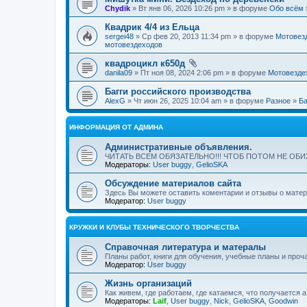
Chydik
» Вт янв 06, 2026 10:26 pm » в форуме
Обо всём
Квадрик 4/4 из Ельца
sergei48
» Ср фев 20, 2013 11:34 pm » в форуме
Мотовез
мотовездеходов
квадроцикл к650д
danila09
» Пт ноя 08, 2024 2:06 pm » в форуме
Мотовезде
Багги российского производства
AlexG
» Чт июн 26, 2025 10:04 am » в форуме
Разное
»
Ба
ИНФОРМАЦИЯ ОТ АДМИНА
Административные объявления.
ЧИТАТЬ ВСЕМ ОБЯЗАТЕЛЬНО!!! ЧТОБ ПОТОМ НЕ ОБ
Модераторы:
User buggy
,
GelioSKA
Обсуждение материалов сайта
Здесь Вы можете оставить коментарии и отзывы о материа
Модератор:
User buggy
КРУЖКИ И КЛУБЫ ТЕХНИЧЕСКОГО ТВОРЧЕСТВА
Справочная литература и матералы
Планы работ, книги для обучения, учебные планы и про
Модератор:
User buggy
Жизнь организаций
Как живем, где работаем, где катаемся, что получается а 
Модераторы:
Laif
,
User buggy
,
Nick
,
GelioSKA
,
Goodwin