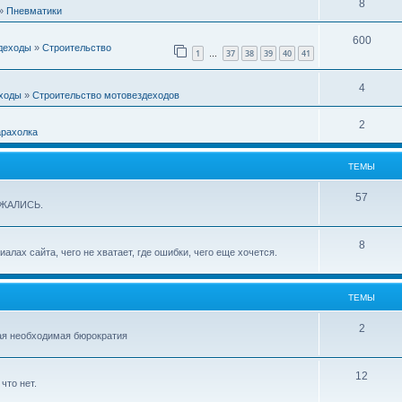
8
»
Пневматики
600
деходы
»
Строительство
1
37
38
39
40
41
…
4
ходы
»
Строительство мотовездеходов
2
рахолка
ТЕМЫ
57
ИЖАЛИСЬ.
8
лах сайта, чего не хватает, где ошибки, чего еще хочется.
ТЕМЫ
2
чая необходимая бюрократия
12
что нет.