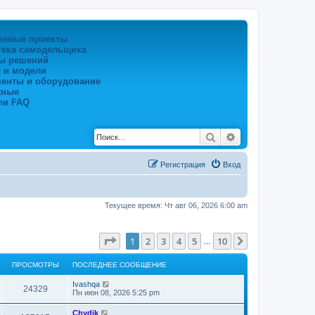
енные проекты
тека самодельщика
ы решений
 и модели
менты и оборудование
жные
ли FAQ
Поиск
Расширенный по
Регистрация
Вход
Текущее время: Чт авг 06, 2026 6:00 am
Страница
1
из
10
1
2
3
4
5
10
След.
…
ПРОСМОТРЫ
ПОСЛЕДНЕЕ СООБЩЕНИЕ
Ivashqa
24329
Пн июн 08, 2026 5:25 pm
Chydik