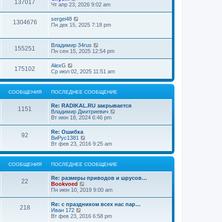
137017
Чт апр 23, 2026 9:02 am
sergei48
1304676
Пн дек 15, 2025 7:18 pm
Владимир 34rus
155251
Пн сен 15, 2025 12:54 pm
AlexG
175102
Ср июл 02, 2025 11:51 am
СООБЩЕНИЯ
ПОСЛЕДНЕЕ СООБЩЕНИЕ
Re: RADIKAL.RU закрывается
1151
П
Владимир Дмитриевич
е
Вт июн 18, 2024 6:46 pm
р
е
Re: Ошибка
92
й
П
ВиРус1381
т
е
Вт фев 23, 2016 9:25 am
и
р
к
е
п
й
СООБЩЕНИЯ
ПОСЛЕДНЕЕ СООБЩЕНИЕ
о
т
с
и
л
Re: размеры приводов и шрусов…
к
22
е
П
Bookvoed
п
д
е
Пн июн 10, 2019 9:00 am
о
н
р
с
е
е
л
Re: с праздником всех нас пар…
м
218
й
е
П
Иван 172
у
т
д
е
Вт фев 23, 2016 6:58 pm
с
и
н
р