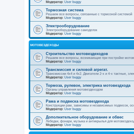
Модератор:
User buggy
Тормозная система
Решаем все вопросы, связанные с тормозной системой
Модератор:
User buggy
Электрооборудование
Электрооборудование самоделок
Модератор:
User buggy
МОТОВЕЗДЕХОДЫ
Строительство мотовездеходов
Решаем все вопросы, возникающие при постройке мото
Модератор:
User buggy
Трансмиссия и силовой агрегат.
Трансмиссии 4х4 и 4х2. Двигатели 2-х и 4-х тактные, эл
Модератор:
User buggy
Тормоза, рулевое, электрика мотовездхода
Органы управления мотовездеходом
Модератор:
User buggy
Рама и подвеска мотовездехода
Конструкции рам, зависимы и независимых подвесок, ос
Модератор:
User buggy
Дополнительное оборудование и обвес
Лебедки, фонари, музыка и антикрылья для мотовездеход
Модератор:
User buggy