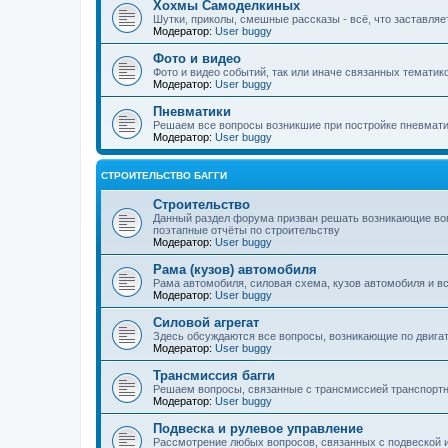
Хохмы Самоделкиных
Шутки, приколы, смешные рассказы - всё, что заставляе
Модератор:
User buggy
Фото и видео
Фото и видео событий, так или иначе связанных тематико
Модератор:
User buggy
Пневматики
Решаем все вопросы возникшие при постройке пневмати
Модератор:
User buggy
СТРОИТЕЛЬСТВО БАГГИ
Строительство
Данный раздел форума призван решать возникающие воп
поэтапные отчёты по строительству
Модератор:
User buggy
Рама (кузов) автомобиля
Рама автомобиля, силовая схема, кузов автомобиля и вс
Модератор:
User buggy
Силовой агрегат
Здесь обсуждаются все вопросы, возникающие по двигат
Модератор:
User buggy
Трансмиссия багги
Решаем вопросы, связанные с трансмиссией транспортн
Модератор:
User buggy
Подвеска и рулевое управление
Рассмотрение любых вопросов, связанных с подвеской