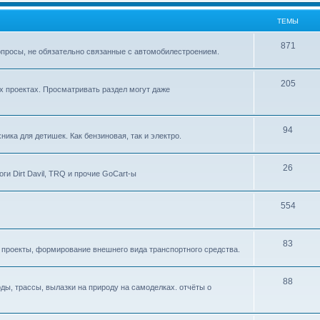
ТЕМЫ
871
опросы, не обязательно связанные с автомобилестроением.
205
х проектах. Просматривать раздел могут даже
94
ника для детишек. Как бензиновая, так и электро.
26
и Dirt Davil, TRQ и прочие GoCart-ы
554
83
 проекты, формирование внешнего вида транспортного средства.
88
ы, трассы, вылазки на природу на самоделках. отчёты о