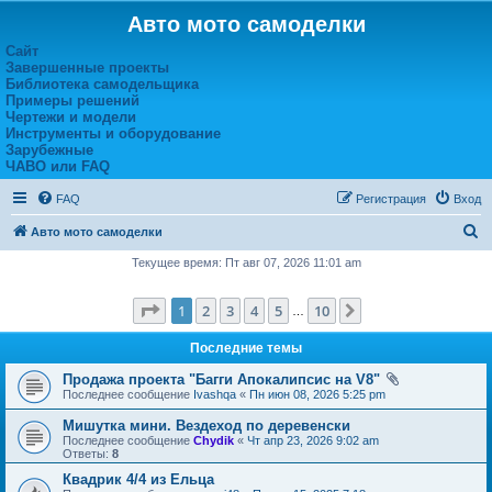
Авто мото самоделки
Сайт
Завершенные проекты
Библиотека самодельщика
Примеры решений
Чертежи и модели
Инструменты и оборудование
Зарубежные
ЧАВО или FAQ
FAQ
Регистрация
Вход
П
Авто мото самоделки
о
Текущее время: Пт авг 07, 2026 11:01 am
и
Страница
1
из
10
1
2
3
4
5
10
След.
с
…
к
Последние темы
Продажа проекта "Багги Апокалипсис на V8"
Последнее сообщение
Ivashqa
«
Пн июн 08, 2026 5:25 pm
Мишутка мини. Вездеход по деревенски
Последнее сообщение
Chydik
«
Чт апр 23, 2026 9:02 am
Ответы:
8
Квадрик 4/4 из Ельца