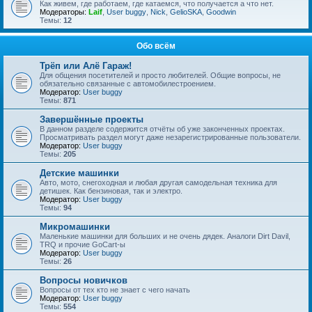
Как живем, где работаем, где катаемся, что получается а что нет.
Модераторы:
Laif
,
User buggy
,
Nick
,
GelioSKA
,
Goodwin
Темы:
12
Обо всём
Трёп или Алё Гараж!
Для общения посетителей и просто любителей. Общие вопросы, не
обязательно связанные с автомобилестроением.
Модератор:
User buggy
Темы:
871
Завершённые проекты
В данном разделе содержится отчёты об уже законченных проектах.
Просматривать раздел могут даже незарегистрированные пользователи.
Модератор:
User buggy
Темы:
205
Детские машинки
Авто, мото, снегоходная и любая другая самодельная техника для
детишек. Как бензиновая, так и электро.
Модератор:
User buggy
Темы:
94
Микромашинки
Маленькие машинки для больших и не очень дядек. Аналоги Dirt Davil,
TRQ и прочие GoCart-ы
Модератор:
User buggy
Темы:
26
Вопросы новичков
Вопросы от тех кто не знает с чего начать
Модератор:
User buggy
Темы:
554