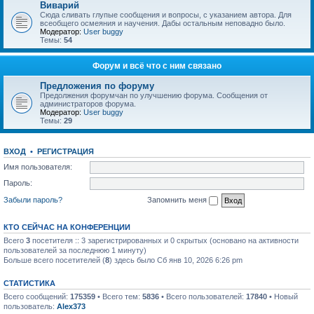
Виварий
Сюда сливать глупые сообщения и вопросы, с указанием автора. Для
всеобщего осмеяния и научения. Дабы остальным неповадно было.
Модератор:
User buggy
Темы:
54
Форум и всё что с ним связано
Предложения по форуму
Предолжения форумчан по улучшению форума. Сообщения от
администраторов форума.
Модератор:
User buggy
Темы:
29
ВХОД
•
РЕГИСТРАЦИЯ
Имя пользователя:
Пароль:
Забыли пароль?
Запомнить меня
КТО СЕЙЧАС НА КОНФЕРЕНЦИИ
Всего
3
посетителя :: 3 зарегистрированных и 0 скрытых (основано на активности
пользователей за последнюю 1 минуту)
Больше всего посетителей (
8
) здесь было Сб янв 10, 2026 6:26 pm
СТАТИСТИКА
Всего сообщений:
175359
• Всего тем:
5836
• Всего пользователей:
17840
• Новый
пользователь:
Alex373