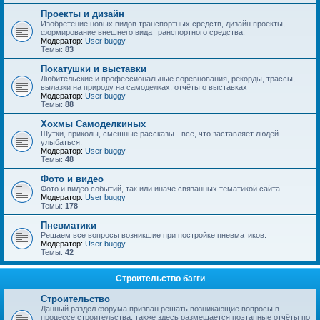
Проекты и дизайн
Изобретение новых видов транспортных средств, дизайн проекты,
формирование внешнего вида транспортного средства.
Модератор:
User buggy
Темы:
83
Покатушки и выставки
Любительские и профессиональные соревнования, рекорды, трассы,
вылазки на природу на самоделках. отчёты о выставках
Модератор:
User buggy
Темы:
88
Хохмы Самоделкиных
Шутки, приколы, смешные рассказы - всё, что заставляет людей
улыбаться.
Модератор:
User buggy
Темы:
48
Фото и видео
Фото и видео событий, так или иначе связанных тематикой сайта.
Модератор:
User buggy
Темы:
178
Пневматики
Решаем все вопросы возникшие при постройке пневматиков.
Модератор:
User buggy
Темы:
42
Строительство багги
Строительство
Данный раздел форума призван решать возникающие вопросы в
процессе строительства, также здесь размещается поэтапные отчёты по