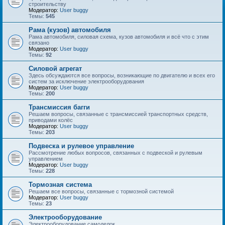
строительству
Модератор:
User buggy
Темы:
545
Рама (кузов) автомобиля
Рама автомобиля, силовая схема, кузов автомобиля и всё что с этим
связано
Модератор:
User buggy
Темы:
92
Силовой агрегат
Здесь обсуждаются все вопросы, возникающие по двигателю и всех его
систем за исключение электрооборудования
Модератор:
User buggy
Темы:
200
Трансмиссия багги
Решаем вопросы, связанные с трансмиссией транспортных средств,
приводами колёс
Модератор:
User buggy
Темы:
203
Подвеска и рулевое управление
Рассмотрение любых вопросов, связанных с подвеской и рулевым
управлением
Модератор:
User buggy
Темы:
228
Тормозная система
Решаем все вопросы, связанные с тормозной системой
Модератор:
User buggy
Темы:
23
Электрооборудование
Электрооборудование самоделок