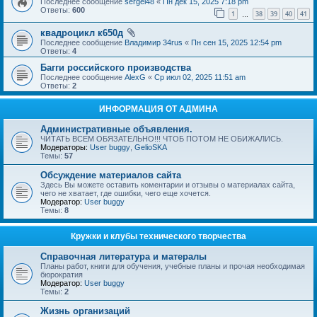
Последнее сообщение
sergei48
«
Пн дек 15, 2025 7:18 pm
Ответы:
600
1
38
39
40
41
…
квадроцикл к650д
Последнее сообщение
Владимир 34rus
«
Пн сен 15, 2025 12:54 pm
Ответы:
4
Багги российского производства
Последнее сообщение
AlexG
«
Ср июл 02, 2025 11:51 am
Ответы:
2
ИНФОРМАЦИЯ ОТ АДМИНА
Административные объявления.
ЧИТАТЬ ВСЕМ ОБЯЗАТЕЛЬНО!!! ЧТОБ ПОТОМ НЕ ОБИЖАЛИСЬ.
Модераторы:
User buggy
,
GelioSKA
Темы:
57
Обсуждение материалов сайта
Здесь Вы можете оставить коментарии и отзывы о материалах сайта,
чего не хватает, где ошибки, чего еще хочется.
Модератор:
User buggy
Темы:
8
Кружки и клубы технического творчества
Справочная литература и матералы
Планы работ, книги для обучения, учебные планы и прочая необходимая
бюрократия
Модератор:
User buggy
Темы:
2
Жизнь организаций