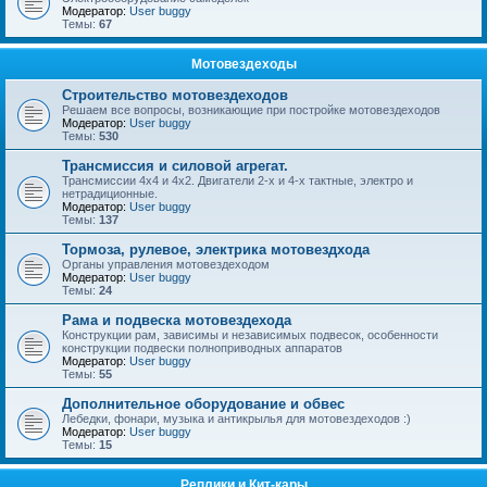
Модератор:
User buggy
Темы:
67
Мотовездеходы
Строительство мотовездеходов
Решаем все вопросы, возникающие при постройке мотовездеходов
Модератор:
User buggy
Темы:
530
Трансмиссия и силовой агрегат.
Трансмиссии 4х4 и 4х2. Двигатели 2-х и 4-х тактные, электро и
нетрадиционные.
Модератор:
User buggy
Темы:
137
Тормоза, рулевое, электрика мотовездхода
Органы управления мотовездеходом
Модератор:
User buggy
Темы:
24
Рама и подвеска мотовездехода
Конструкции рам, зависимы и независимых подвесок, особенности
конструкции подвески полноприводных аппаратов
Модератор:
User buggy
Темы:
55
Дополнительное оборудование и обвес
Лебедки, фонари, музыка и антикрылья для мотовездеходов :)
Модератор:
User buggy
Темы:
15
Реплики и Кит-кары