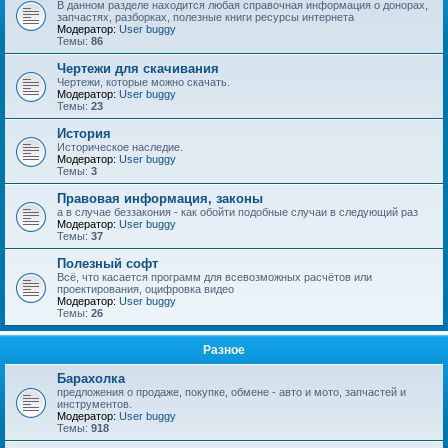
В данном разделе находится любая справочная информация о донорах,
запчастях, разборках, полезные книги ресурсы интернета
Модератор:
User buggy
Темы:
86
Чертежи для скачивания
Чертежи, которые можно скачать.
Модератор:
User buggy
Темы:
23
История
Историческое наследие.
Модератор:
User buggy
Темы:
3
Правовая информация, законы
а в случае беззакония - как обойти подобные случаи в следующий раз
Модератор:
User buggy
Темы:
37
Полезный софт
Всё, что касается программ для всевозможных расчётов или
проектирования, оцифровка видео
Модератор:
User buggy
Темы:
26
Разное
Барахолка
предложения о продаже, покупке, обмене - авто и мото, запчастей и
инструментов.
Модератор:
User buggy
Темы:
918