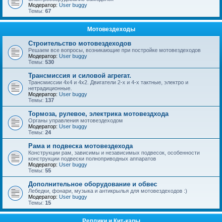
Модератор:
User buggy
Темы:
67
Мотовездеходы
Строительство мотовездеходов
Решаем все вопросы, возникающие при постройке мотовездеходов
Модератор:
User buggy
Темы:
530
Трансмиссия и силовой агрегат.
Трансмиссии 4х4 и 4х2. Двигатели 2-х и 4-х тактные, электро и
нетрадиционные.
Модератор:
User buggy
Темы:
137
Тормоза, рулевое, электрика мотовездхода
Органы управления мотовездеходом
Модератор:
User buggy
Темы:
24
Рама и подвеска мотовездехода
Конструкции рам, зависимы и независимых подвесок, особенности
конструкции подвески полноприводных аппаратов
Модератор:
User buggy
Темы:
55
Дополнительное оборудование и обвес
Лебедки, фонари, музыка и антикрылья для мотовездеходов :)
Модератор:
User buggy
Темы:
15
Реплики и Кит-кары