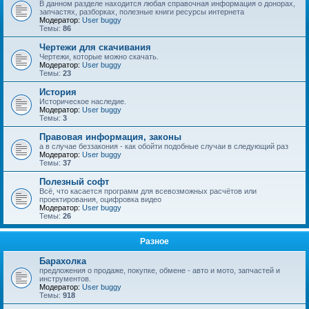
В данном разделе находится любая справочная информация о донорах,
запчастях, разборках, полезные книги ресурсы интернета
Модератор:
User buggy
Темы:
86
Чертежи для скачивания
Чертежи, которые можно скачать.
Модератор:
User buggy
Темы:
23
История
Историческое наследие.
Модератор:
User buggy
Темы:
3
Правовая информация, законы
а в случае беззакония - как обойти подобные случаи в следующий раз
Модератор:
User buggy
Темы:
37
Полезный софт
Всё, что касается программ для всевозможных расчётов или
проектирования, оцифровка видео
Модератор:
User buggy
Темы:
26
Разное
Барахолка
предложения о продаже, покупке, обмене - авто и мото, запчастей и
инструментов.
Модератор:
User buggy
Темы:
918