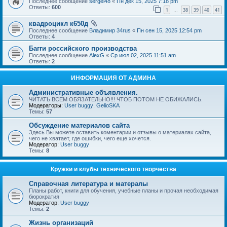
Последнее сообщение
sergei48
«
Пн дек 15, 2025 7:18 pm
Ответы:
600
1
38
39
40
41
…
квадроцикл к650д
Последнее сообщение
Владимир 34rus
«
Пн сен 15, 2025 12:54 pm
Ответы:
4
Багги российского производства
Последнее сообщение
AlexG
«
Ср июл 02, 2025 11:51 am
Ответы:
2
ИНФОРМАЦИЯ ОТ АДМИНА
Административные объявления.
ЧИТАТЬ ВСЕМ ОБЯЗАТЕЛЬНО!!! ЧТОБ ПОТОМ НЕ ОБИЖАЛИСЬ.
Модераторы:
User buggy
,
GelioSKA
Темы:
57
Обсуждение материалов сайта
Здесь Вы можете оставить коментарии и отзывы о материалах сайта,
чего не хватает, где ошибки, чего еще хочется.
Модератор:
User buggy
Темы:
8
Кружки и клубы технического творчества
Справочная литература и матералы
Планы работ, книги для обучения, учебные планы и прочая необходимая
бюрократия
Модератор:
User buggy
Темы:
2
Жизнь организаций