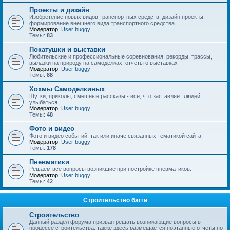
Проекты и дизайн
Изобретение новых видов транспортных средств, дизайн проекты,
формирование внешнего вида транспортного средства.
Модератор:
User buggy
Темы:
83
Покатушки и выставки
Любительские и профессиональные соревнования, рекорды, трассы,
вылазки на природу на самоделках. отчёты о выставках
Модератор:
User buggy
Темы:
88
Хохмы Самоделкиных
Шутки, приколы, смешные рассказы - всё, что заставляет людей
улыбаться.
Модератор:
User buggy
Темы:
48
Фото и видео
Фото и видео событий, так или иначе связанных тематикой сайта.
Модератор:
User buggy
Темы:
178
Пневматики
Решаем все вопросы возникшие при постройке пневматиков.
Модератор:
User buggy
Темы:
42
Строительство багги
Строительство
Данный раздел форума призван решать возникающие вопросы в
процессе строительства, также здесь размещается поэтапные отчёты по