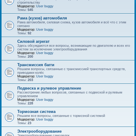
строительству
Модератор:
User buggy
Темы:
545
Рама (кузов) автомобиля
Рама автомобиля, силовая схема, кузов автомобиля и всё что с этим
связано
Модератор:
User buggy
Темы:
92
Силовой агрегат
Здесь обсуждаются все вопросы, возникающие по двигателю и всех его
систем за исключение электрооборудования
Модератор:
User buggy
Темы:
200
Трансмиссия багги
Решаем вопросы, связанные с трансмиссией транспортных средств,
приводами колёс
Модератор:
User buggy
Темы:
203
Подвеска и рулевое управление
Рассмотрение любых вопросов, связанных с подвеской и рулевым
управлением
Модератор:
User buggy
Темы:
228
Тормозная система
Решаем все вопросы, связанные с тормозной системой
Модератор:
User buggy
Темы:
23
Электрооборудование
Электрооборудование самоделок