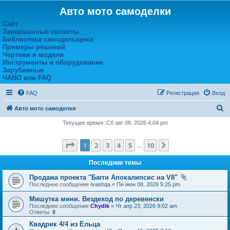
Авто мото самоделки
Сайт
Завершенные проекты
Библиотека самодельщика
Примеры решений
Чертежи и модели
Инструменты и оборудование
Зарубежные
ЧАВО или FAQ
FAQ
Регистрация
Вход
П
Авто мото самоделки
о
Текущее время: Сб авг 08, 2026 4:04 pm
и
Страница
1
из
10
1
2
3
4
5
10
След.
с
…
к
Последние темы
Продажа проекта "Багги Апокалипсис на V8"
Последнее сообщение
Ivashqa
«
Пн июн 08, 2026 5:25 pm
Мишутка мини. Вездеход по деревенски
Последнее сообщение
Chydik
«
Чт апр 23, 2026 9:02 am
Ответы:
8
Квадрик 4/4 из Ельца