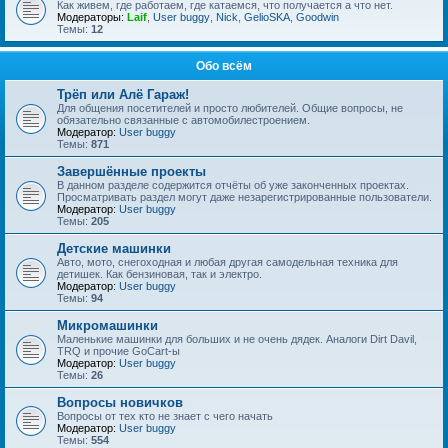
Как живем, где работаем, где катаемся, что получается а что нет.
Модераторы:
Laif
,
User buggy
,
Nick
,
GelioSKA
,
Goodwin
Темы:
12
Обо всём
Трёп или Алё Гараж!
Для общения посетителей и просто любителей. Общие вопросы, не
обязательно связанные с автомобилестроением.
Модератор:
User buggy
Темы:
871
Завершённые проекты
В данном разделе содержится отчёты об уже законченных проектах.
Просматривать раздел могут даже незарегистрированные пользователи.
Модератор:
User buggy
Темы:
205
Детские машинки
Авто, мото, снегоходная и любая другая самодельная техника для
детишек. Как бензиновая, так и электро.
Модератор:
User buggy
Темы:
94
Микромашинки
Маленькие машинки для больших и не очень дядек. Аналоги Dirt Davil,
TRQ и прочие GoCart-ы
Модератор:
User buggy
Темы:
26
Вопросы новичков
Вопросы от тех кто не знает с чего начать
Модератор:
User buggy
Темы:
554