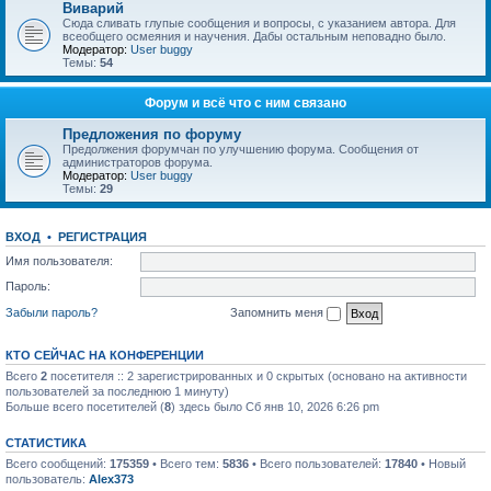
Виварий
Сюда сливать глупые сообщения и вопросы, с указанием автора. Для
всеобщего осмеяния и научения. Дабы остальным неповадно было.
Модератор:
User buggy
Темы:
54
Форум и всё что с ним связано
Предложения по форуму
Предолжения форумчан по улучшению форума. Сообщения от
администраторов форума.
Модератор:
User buggy
Темы:
29
ВХОД
•
РЕГИСТРАЦИЯ
Имя пользователя:
Пароль:
Забыли пароль?
Запомнить меня
КТО СЕЙЧАС НА КОНФЕРЕНЦИИ
Всего
2
посетителя :: 2 зарегистрированных и 0 скрытых (основано на активности
пользователей за последнюю 1 минуту)
Больше всего посетителей (
8
) здесь было Сб янв 10, 2026 6:26 pm
СТАТИСТИКА
Всего сообщений:
175359
• Всего тем:
5836
• Всего пользователей:
17840
• Новый
пользователь:
Alex373