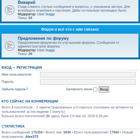
Виварий
Сюда сливать глупые сообщения и вопросы, с указанием автора. Для
всеобщего осмеяния и научения. Дабы остальным неповадно было.
Модератор:
User buggy
Темы:
54
Форум и всё что с ним связано
Предложения по форуму
Предолжения форумчан по улучшению форума. Сообщения от
администраторов форума.
Модератор:
User buggy
Темы:
29
ВХОД
•
РЕГИСТРАЦИЯ
Имя пользователя:
Пароль:
Забыли пароль?
Запомнить меня
КТО СЕЙЧАС НА КОНФЕРЕНЦИИ
Всего
2
посетителя :: 2 зарегистрированных и 0 скрытых (основано на активности
пользователей за последнюю 1 минуту)
Больше всего посетителей (
8
) здесь было Сб янв 10, 2026 6:26 pm
СТАТИСТИКА
Всего сообщений:
175359
• Всего тем:
5836
• Всего пользователей:
17840
• Новый
пользователь:
Alex373