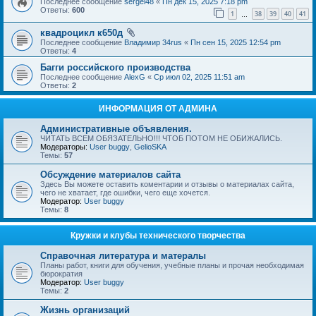
Последнее сообщение
sergei48
«
Пн дек 15, 2025 7:18 pm
Ответы:
600
1
38
39
40
41
…
квадроцикл к650д
Последнее сообщение
Владимир 34rus
«
Пн сен 15, 2025 12:54 pm
Ответы:
4
Багги российского производства
Последнее сообщение
AlexG
«
Ср июл 02, 2025 11:51 am
Ответы:
2
ИНФОРМАЦИЯ ОТ АДМИНА
Административные объявления.
ЧИТАТЬ ВСЕМ ОБЯЗАТЕЛЬНО!!! ЧТОБ ПОТОМ НЕ ОБИЖАЛИСЬ.
Модераторы:
User buggy
,
GelioSKA
Темы:
57
Обсуждение материалов сайта
Здесь Вы можете оставить коментарии и отзывы о материалах сайта,
чего не хватает, где ошибки, чего еще хочется.
Модератор:
User buggy
Темы:
8
Кружки и клубы технического творчества
Справочная литература и матералы
Планы работ, книги для обучения, учебные планы и прочая необходимая
бюрократия
Модератор:
User buggy
Темы:
2
Жизнь организаций