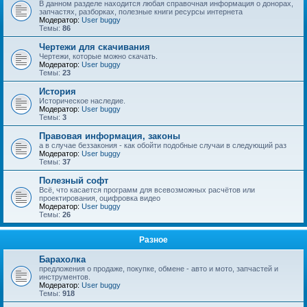
В данном разделе находится любая справочная информация о донорах,
запчастях, разборках, полезные книги ресурсы интернета
Модератор:
User buggy
Темы:
86
Чертежи для скачивания
Чертежи, которые можно скачать.
Модератор:
User buggy
Темы:
23
История
Историческое наследие.
Модератор:
User buggy
Темы:
3
Правовая информация, законы
а в случае беззакония - как обойти подобные случаи в следующий раз
Модератор:
User buggy
Темы:
37
Полезный софт
Всё, что касается программ для всевозможных расчётов или
проектирования, оцифровка видео
Модератор:
User buggy
Темы:
26
Разное
Барахолка
предложения о продаже, покупке, обмене - авто и мото, запчастей и
инструментов.
Модератор:
User buggy
Темы:
918