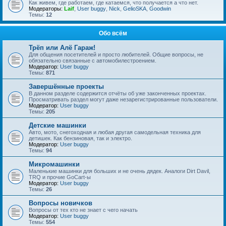
Как живем, где работаем, где катаемся, что получается а что нет.
Модераторы:
Laif
,
User buggy
,
Nick
,
GelioSKA
,
Goodwin
Темы:
12
Обо всём
Трёп или Алё Гараж!
Для общения посетителей и просто любителей. Общие вопросы, не
обязательно связанные с автомобилестроением.
Модератор:
User buggy
Темы:
871
Завершённые проекты
В данном разделе содержится отчёты об уже законченных проектах.
Просматривать раздел могут даже незарегистрированные пользователи.
Модератор:
User buggy
Темы:
205
Детские машинки
Авто, мото, снегоходная и любая другая самодельная техника для
детишек. Как бензиновая, так и электро.
Модератор:
User buggy
Темы:
94
Микромашинки
Маленькие машинки для больших и не очень дядек. Аналоги Dirt Davil,
TRQ и прочие GoCart-ы
Модератор:
User buggy
Темы:
26
Вопросы новичков
Вопросы от тех кто не знает с чего начать
Модератор:
User buggy
Темы:
554