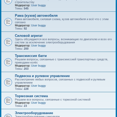
строительству
Модератор:
User buggy
Темы:
545
Рама (кузов) автомобиля
Рама автомобиля, силовая схема, кузов автомобиля и всё что с этим
связано
Модератор:
User buggy
Темы:
92
Силовой агрегат
Здесь обсуждаются все вопросы, возникающие по двигателю и всех его
систем за исключение электрооборудования
Модератор:
User buggy
Темы:
200
Трансмиссия багги
Решаем вопросы, связанные с трансмиссией транспортных средств,
приводами колёс
Модератор:
User buggy
Темы:
203
Подвеска и рулевое управление
Рассмотрение любых вопросов, связанных с подвеской и рулевым
управлением
Модератор:
User buggy
Темы:
228
Тормозная система
Решаем все вопросы, связанные с тормозной системой
Модератор:
User buggy
Темы:
23
Электрооборудование
Электрооборудование самоделок