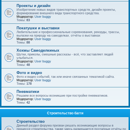
Проекты и дизайн
Изобретение новых видов транспортных средств, дизайн проекты,
формирование внешнего вида транспортного средства.
Модератор:
User buggy
Темы:
83
Покатушки и выставки
Любительские и профессиональные соревнования, рекорды, трассы,
вылазки на природу на самоделках. отчёты о выставках
Модератор:
User buggy
Темы:
88
Хохмы Самоделкиных
Шутки, приколы, смешные рассказы - всё, что заставляет людей
улыбаться.
Модератор:
User buggy
Темы:
48
Фото и видео
Фото и видео событий, так или иначе связанных тематикой сайта.
Модератор:
User buggy
Темы:
178
Пневматики
Решаем все вопросы возникшие при постройке пневматиков.
Модератор:
User buggy
Темы:
42
Строительство багги
Строительство
Данный раздел форума призван решать возникающие вопросы в
процессе строительства, также здесь размещается поэтапные отчёты по