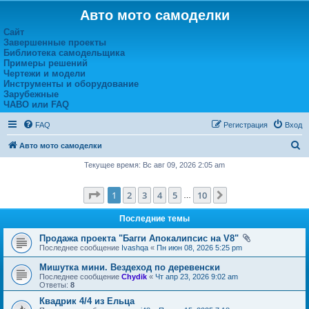
Авто мото самоделки
Сайт
Завершенные проекты
Библиотека самодельщика
Примеры решений
Чертежи и модели
Инструменты и оборудование
Зарубежные
ЧАВО или FAQ
FAQ
Регистрация
Вход
П
Авто мото самоделки
о
Текущее время: Вс авг 09, 2026 2:05 am
и
Страница
1
из
10
1
2
3
4
5
10
След.
с
…
к
Последние темы
Продажа проекта "Багги Апокалипсис на V8"
Последнее сообщение
Ivashqa
«
Пн июн 08, 2026 5:25 pm
Мишутка мини. Вездеход по деревенски
Последнее сообщение
Chydik
«
Чт апр 23, 2026 9:02 am
Ответы:
8
Квадрик 4/4 из Ельца