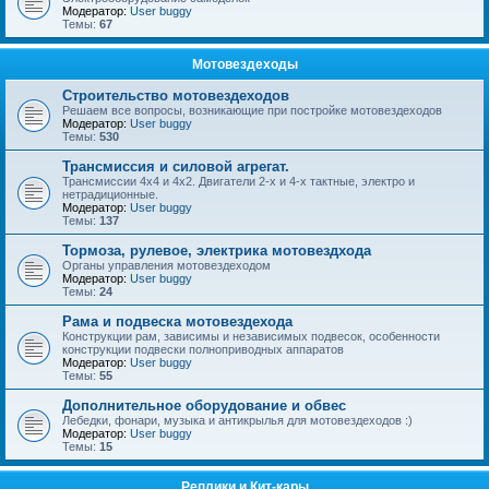
Модератор:
User buggy
Темы:
67
Мотовездеходы
Строительство мотовездеходов
Решаем все вопросы, возникающие при постройке мотовездеходов
Модератор:
User buggy
Темы:
530
Трансмиссия и силовой агрегат.
Трансмиссии 4х4 и 4х2. Двигатели 2-х и 4-х тактные, электро и
нетрадиционные.
Модератор:
User buggy
Темы:
137
Тормоза, рулевое, электрика мотовездхода
Органы управления мотовездеходом
Модератор:
User buggy
Темы:
24
Рама и подвеска мотовездехода
Конструкции рам, зависимы и независимых подвесок, особенности
конструкции подвески полноприводных аппаратов
Модератор:
User buggy
Темы:
55
Дополнительное оборудование и обвес
Лебедки, фонари, музыка и антикрылья для мотовездеходов :)
Модератор:
User buggy
Темы:
15
Реплики и Кит-кары