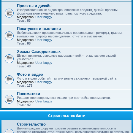
Проекты и дизайн
Изобретение новых видов транспортных средств, дизайн проекты,
формирование внешнего вида транспортного средства.
Модератор:
User buggy
Темы:
83
Покатушки и выставки
Любительские и профессиональные соревнования, рекорды, трассы,
вылазки на природу на самоделках. отчёты о выставках
Модератор:
User buggy
Темы:
88
Хохмы Самоделкиных
Шутки, приколы, смешные рассказы - всё, что заставляет людей
улыбаться.
Модератор:
User buggy
Темы:
48
Фото и видео
Фото и видео событий, так или иначе связанных тематикой сайта.
Модератор:
User buggy
Темы:
178
Пневматики
Решаем все вопросы возникшие при постройке пневматиков.
Модератор:
User buggy
Темы:
42
Строительство багги
Строительство
Данный раздел форума призван решать возникающие вопросы в
процессе строительства, также здесь размещается поэтапные отчёты по