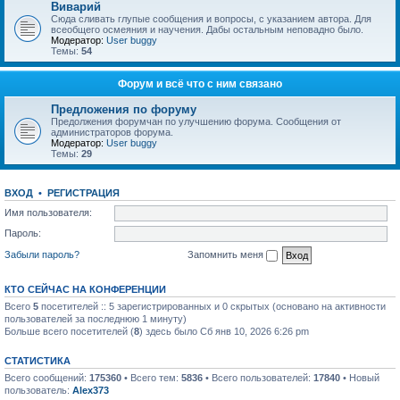
Виварий
Сюда сливать глупые сообщения и вопросы, с указанием автора. Для
всеобщего осмеяния и научения. Дабы остальным неповадно было.
Модератор:
User buggy
Темы:
54
Форум и всё что с ним связано
Предложения по форуму
Предолжения форумчан по улучшению форума. Сообщения от
администраторов форума.
Модератор:
User buggy
Темы:
29
ВХОД
•
РЕГИСТРАЦИЯ
Имя пользователя:
Пароль:
Забыли пароль?
Запомнить меня
КТО СЕЙЧАС НА КОНФЕРЕНЦИИ
Всего
5
посетителей :: 5 зарегистрированных и 0 скрытых (основано на активности
пользователей за последнюю 1 минуту)
Больше всего посетителей (
8
) здесь было Сб янв 10, 2026 6:26 pm
СТАТИСТИКА
Всего сообщений:
175360
• Всего тем:
5836
• Всего пользователей:
17840
• Новый
пользователь:
Alex373