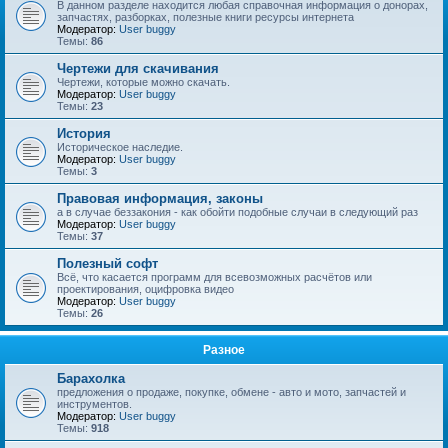
В данном разделе находится любая справочная информация о донорах,
запчастях, разборках, полезные книги ресурсы интернета
Модератор:
User buggy
Темы:
86
Чертежи для скачивания
Чертежи, которые можно скачать.
Модератор:
User buggy
Темы:
23
История
Историческое наследие.
Модератор:
User buggy
Темы:
3
Правовая информация, законы
а в случае беззакония - как обойти подобные случаи в следующий раз
Модератор:
User buggy
Темы:
37
Полезный софт
Всё, что касается программ для всевозможных расчётов или
проектирования, оцифровка видео
Модератор:
User buggy
Темы:
26
Разное
Барахолка
предложения о продаже, покупке, обмене - авто и мото, запчастей и
инструментов.
Модератор:
User buggy
Темы:
918