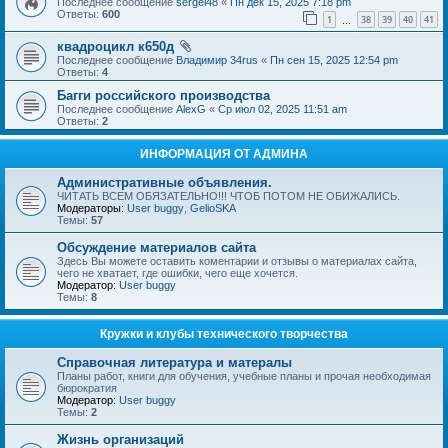
Последнее сообщение
sergei48
«
Пн дек 15, 2025 7:18 pm
Ответы:
600
1
38
39
40
41
…
квадроцикл к650д
Последнее сообщение
Владимир 34rus
«
Пн сен 15, 2025 12:54 pm
Ответы:
4
Багги российского производства
Последнее сообщение
AlexG
«
Ср июл 02, 2025 11:51 am
Ответы:
2
ИНФОРМАЦИЯ ОТ АДМИНА
Административные объявления.
ЧИТАТЬ ВСЕМ ОБЯЗАТЕЛЬНО!!! ЧТОБ ПОТОМ НЕ ОБИЖАЛИСЬ.
Модераторы:
User buggy
,
GelioSKA
Темы:
57
Обсуждение материалов сайта
Здесь Вы можете оставить коментарии и отзывы о материалах сайта,
чего не хватает, где ошибки, чего еще хочется.
Модератор:
User buggy
Темы:
8
Кружки и клубы технического творчества
Справочная литература и матералы
Планы работ, книги для обучения, учебные планы и прочая необходимая
бюрократия
Модератор:
User buggy
Темы:
2
Жизнь организаций