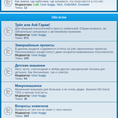
Как живем, где работаем, где катаемся, что получается а что нет.
Модераторы:
Laif
,
User buggy
,
Nick
,
GelioSKA
,
Goodwin
Темы:
12
Обо всём
Трёп или Алё Гараж!
Для общения посетителей и просто любителей. Общие вопросы, не
обязательно связанные с автомобилестроением.
Модератор:
User buggy
Темы:
871
Завершённые проекты
В данном разделе содержится отчёты об уже законченных проектах.
Просматривать раздел могут даже незарегистрированные пользователи.
Модератор:
User buggy
Темы:
205
Детские машинки
Авто, мото, снегоходная и любая другая самодельная техника для
детишек. Как бензиновая, так и электро.
Модератор:
User buggy
Темы:
94
Микромашинки
Маленькие машинки для больших и не очень дядек. Аналоги Dirt Davil,
TRQ и прочие GoCart-ы
Модератор:
User buggy
Темы:
26
Вопросы новичков
Вопросы от тех кто не знает с чего начать
Модератор:
User buggy
Темы:
554