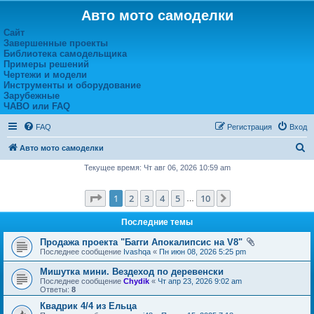
Авто мото самоделки
Сайт
Завершенные проекты
Библиотека самодельщика
Примеры решений
Чертежи и модели
Инструменты и оборудование
Зарубежные
ЧАВО или FAQ
FAQ
Регистрация
Вход
П
Авто мото самоделки
о
Текущее время: Чт авг 06, 2026 10:59 am
и
Страница
1
из
10
1
2
3
4
5
10
След.
с
…
к
Последние темы
Продажа проекта "Багги Апокалипсис на V8"
Последнее сообщение
Ivashqa
«
Пн июн 08, 2026 5:25 pm
Мишутка мини. Вездеход по деревенски
Последнее сообщение
Chydik
«
Чт апр 23, 2026 9:02 am
Ответы:
8
Квадрик 4/4 из Ельца