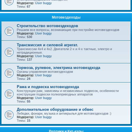
Модератор:
User buggy
Темы:
67
Мотовездеходы
Строительство мотовездеходов
Решаем все вопросы, возникающие при постройке мотовездеходов
Модератор:
User buggy
Темы:
530
Трансмиссия и силовой агрегат.
Трансмиссии 4х4 и 4х2. Двигатели 2-х и 4-х тактные, электро и
нетрадиционные.
Модератор:
User buggy
Темы:
137
Тормоза, рулевое, электрика мотовездхода
Органы управления мотовездеходом
Модератор:
User buggy
Темы:
24
Рама и подвеска мотовездехода
Конструкции рам, зависимы и независимых подвесок, особенности
конструкции подвески полноприводных аппаратов
Модератор:
User buggy
Темы:
55
Дополнительное оборудование и обвес
Лебедки, фонари, музыка и антикрылья для мотовездеходов :)
Модератор:
User buggy
Темы:
15
Реплики и Кит-кары