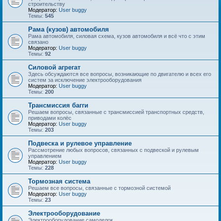
строительству
Модератор:
User buggy
Темы:
545
Рама (кузов) автомобиля
Рама автомобиля, силовая схема, кузов автомобиля и всё что с этим
связано
Модератор:
User buggy
Темы:
92
Силовой агрегат
Здесь обсуждаются все вопросы, возникающие по двигателю и всех его
систем за исключение электрооборудования
Модератор:
User buggy
Темы:
200
Трансмиссия багги
Решаем вопросы, связанные с трансмиссией транспортных средств,
приводами колёс
Модератор:
User buggy
Темы:
203
Подвеска и рулевое управление
Рассмотрение любых вопросов, связанных с подвеской и рулевым
управлением
Модератор:
User buggy
Темы:
228
Тормозная система
Решаем все вопросы, связанные с тормозной системой
Модератор:
User buggy
Темы:
23
Электрооборудование
Электрооборудование самоделок