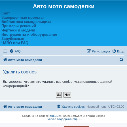
Авто мото самоделки
Сайт
Завершенные проекты
Библиотека самодельщика
Примеры решений
Чертежи и модели
Инструменты и оборудование
Зарубежные
ЧАВО или FAQ
FAQ
Регистрация
Вход
П
Авто мото самоделки
о
Удалить cookies
и
с
Вы уверены, что хотите удалить все cookie, установленные данной
конференцией?
к
Авто мото самоделки
Удалить cookies
Часовой пояс:
UTC+03:00
Создано на основе
phpBB
® Forum Software © phpBB Limited
Русская поддержка phpBB