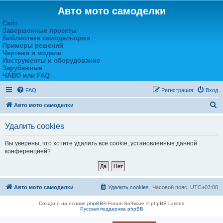
Авто мото самоделки
Сайт
Завершенные проекты
Библиотека самодельщика
Примеры решений
Чертежи и модели
Инструменты и оборудование
Зарубежные
ЧАВО или FAQ
FAQ
Регистрация
Вход
П
Авто мото самоделки
о
Удалить cookies
и
с
Вы уверены, что хотите удалить все cookie, установленные данной
конференцией?
к
Авто мото самоделки
Удалить cookies
Часовой пояс:
UTC+03:00
Создано на основе
phpBB
® Forum Software © phpBB Limited
Русская поддержка phpBB