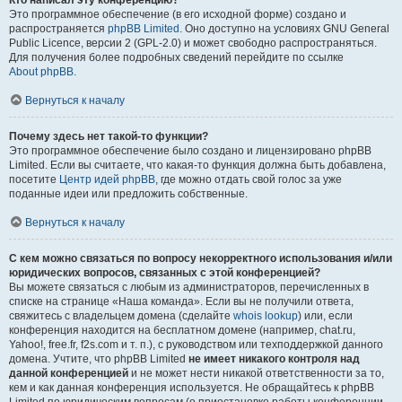
Кто написал эту конференцию?
Это программное обеспечение (в его исходной форме) создано и
распространяется
phpBB Limited
. Оно доступно на условиях GNU General
Public Licence, версии 2 (GPL-2.0) и может свободно распространяться.
Для получения более подробных сведений перейдите по ссылке
About phpBB
.
Вернуться к началу
Почему здесь нет такой-то функции?
Это программное обеспечение было создано и лицензировано phpBB
Limited. Если вы считаете, что какая-то функция должна быть добавлена,
посетите
Центр идей phpBB
, где можно отдать свой голос за уже
поданные идеи или предложить собственные.
Вернуться к началу
С кем можно связаться по вопросу некорректного использования и/или
юридических вопросов, связанных с этой конференцией?
Вы можете связаться с любым из администраторов, перечисленных в
списке на странице «Наша команда». Если вы не получили ответа,
свяжитесь с владельцем домена (сделайте
whois lookup
) или, если
конференция находится на бесплатном домене (например, chat.ru,
Yahoo!, free.fr, f2s.com и т. п.), с руководством или техподдержкой данного
домена. Учтите, что phpBB Limited
не имеет никакого контроля над
данной конференцией
и не может нести никакой ответственности за то,
кем и как данная конференция используется. Не обращайтесь к phpBB