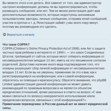
Вы можете этого и не делать. Всё зависит от того, как администратор
настроил конференцию: должны ли вы зарегистрироваться, чтобы
размещать сообщения, или нет. Тем не менее регистрация даёт вам
дополнительные возможности, которые недоступны анонимным
пользователям: аватары, личные сообщения, отправка email-сообщений,
участие в группах и т. д. Регистрация займёт у вас всего пару минут,
поэтому мы рекомендуем это сделать.
Вернуться к началу
Что такое COPPA?
COPPA (Children’s Online Privacy Protection Act of 1998), или Акт о защите
частных прав ребёнка в интернете от 1998 г. — это закон Соединённых
Штатов, требующий от сайтов, которые могут собирать информацию от
несовершеннолетних младше 13 лет, иметь на это письменное согласие
родителей. Допустимо наличие иного вида подтверждения того, что
опекуны разрешают сбор личной информации от несовершеннолетних
младше 13 лет. Если вы не уверены, применимо ли это к вам, как к
регистрирующемуся на конференции, или к самой конференции,
обратитесь за помощью к юрисконсульту. Обратите внимание, что phpBB
Limited администрация данной конференции не может давать
рекомендаций по правовым вопросам и не является объектом
юридических отношений, кроме указанных в ответе на вопрос «С кем
можно связаться по вопросу некорректного использования и/или
юридических вопросов, связанных с этой конференцией?».
Примечание переводчика: в России данный акт не имеет юридической
силы.
.