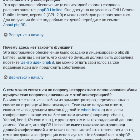
Кто написал эту конференцию?
Это программное обеспечение (в его исходной форме) создано и
распространяется
phpBB Limited
. Оно доступно на условиях GNU General
Public Licence, версии 2 (GPL-2.0) и может свободно распространяться.
Для получения более подробных сведений перейдите по ссылке
About phpBB
.
Вернуться к началу
Почему здесь нет такой-то функции?
Это программное обеспечение было создано и лицензировано phpBB
Limited. Если вы считаете, что какая-то функция должна быть добавлена,
посетите
Центр идей phpBB
, где можно отдать свой голос за уже
поданные идеи или предложить собственные.
Вернуться к началу
С кем можно связаться по вопросу некорректного использования и/или
юридических вопросов, связанных с этой конференцией?
Вы можете связаться с любым из администраторов, перечисленных в
списке на странице «Наша команда». Если вы не получили ответа,
свяжитесь с владельцем домена (сделайте
whois lookup
) или, если
конференция находится на бесплатном домене (например, chat.ru,
Yahoo!, free.fr, f2s.com и т. п.), с руководством или техподдержкой данного
домена. Учтите, что phpBB Limited
не имеет никакого контроля над
данной конференцией
и не может нести никакой ответственности за то,
кем и как данная конференция используется. Не обращайтесь к phpBB