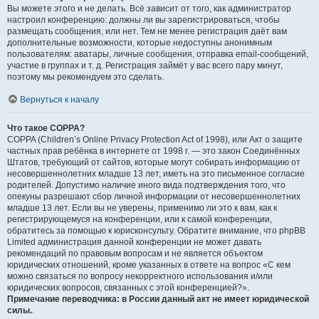
Вы можете этого и не делать. Всё зависит от того, как администратор
настроил конференцию: должны ли вы зарегистрироваться, чтобы
размещать сообщения, или нет. Тем не менее регистрация даёт вам
дополнительные возможности, которые недоступны анонимным
пользователям: аватары, личные сообщения, отправка email-сообщений,
участие в группах и т. д. Регистрация займёт у вас всего пару минут,
поэтому мы рекомендуем это сделать.
Вернуться к началу
Что такое COPPA?
COPPA (Children’s Online Privacy Protection Act of 1998), или Акт о защите
частных прав ребёнка в интернете от 1998 г. — это закон Соединённых
Штатов, требующий от сайтов, которые могут собирать информацию от
несовершеннолетних младше 13 лет, иметь на это письменное согласие
родителей. Допустимо наличие иного вида подтверждения того, что
опекуны разрешают сбор личной информации от несовершеннолетних
младше 13 лет. Если вы не уверены, применимо ли это к вам, как к
регистрирующемуся на конференции, или к самой конференции,
обратитесь за помощью к юрисконсульту. Обратите внимание, что phpBB
Limited администрация данной конференции не может давать
рекомендаций по правовым вопросам и не является объектом
юридических отношений, кроме указанных в ответе на вопрос «С кем
можно связаться по вопросу некорректного использования и/или
юридических вопросов, связанных с этой конференцией?».
Примечание переводчика: в России данный акт не имеет юридической
силы.
.