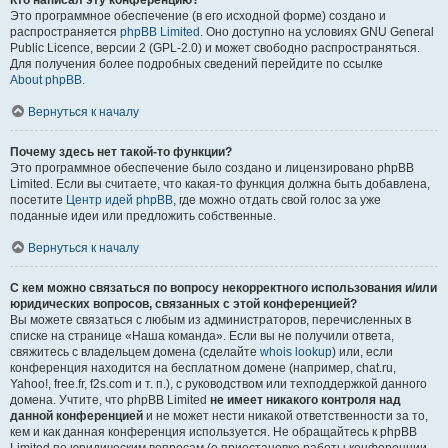
Кто написал эту конференцию?
Это программное обеспечение (в его исходной форме) создано и
распространяется
phpBB Limited
. Оно доступно на условиях GNU General
Public Licence, версии 2 (GPL-2.0) и может свободно распространяться.
Для получения более подробных сведений перейдите по ссылке
About phpBB
.
Вернуться к началу
Почему здесь нет такой-то функции?
Это программное обеспечение было создано и лицензировано phpBB
Limited. Если вы считаете, что какая-то функция должна быть добавлена,
посетите
Центр идей phpBB
, где можно отдать свой голос за уже
поданные идеи или предложить собственные.
Вернуться к началу
С кем можно связаться по вопросу некорректного использования и/или
юридических вопросов, связанных с этой конференцией?
Вы можете связаться с любым из администраторов, перечисленных в
списке на странице «Наша команда». Если вы не получили ответа,
свяжитесь с владельцем домена (сделайте
whois lookup
) или, если
конференция находится на бесплатном домене (например, chat.ru,
Yahoo!, free.fr, f2s.com и т. п.), с руководством или техподдержкой данного
домена. Учтите, что phpBB Limited
не имеет никакого контроля над
данной конференцией
и не может нести никакой ответственности за то,
кем и как данная конференция используется. Не обращайтесь к phpBB