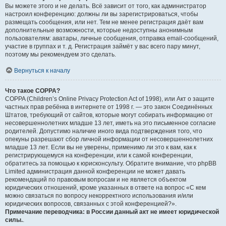
Вы можете этого и не делать. Всё зависит от того, как администратор
настроил конференцию: должны ли вы зарегистрироваться, чтобы
размещать сообщения, или нет. Тем не менее регистрация даёт вам
дополнительные возможности, которые недоступны анонимным
пользователям: аватары, личные сообщения, отправка email-сообщений,
участие в группах и т. д. Регистрация займёт у вас всего пару минут,
поэтому мы рекомендуем это сделать.
Вернуться к началу
Что такое COPPA?
COPPA (Children’s Online Privacy Protection Act of 1998), или Акт о защите
частных прав ребёнка в интернете от 1998 г. — это закон Соединённых
Штатов, требующий от сайтов, которые могут собирать информацию от
несовершеннолетних младше 13 лет, иметь на это письменное согласие
родителей. Допустимо наличие иного вида подтверждения того, что
опекуны разрешают сбор личной информации от несовершеннолетних
младше 13 лет. Если вы не уверены, применимо ли это к вам, как к
регистрирующемуся на конференции, или к самой конференции,
обратитесь за помощью к юрисконсульту. Обратите внимание, что phpBB
Limited администрация данной конференции не может давать
рекомендаций по правовым вопросам и не является объектом
юридических отношений, кроме указанных в ответе на вопрос «С кем
можно связаться по вопросу некорректного использования и/или
юридических вопросов, связанных с этой конференцией?».
Примечание переводчика: в России данный акт не имеет юридической
силы.
.