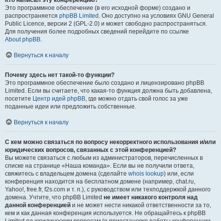
Кто написал эту конференцию?
Это программное обеспечение (в его исходной форме) создано и
распространяется
phpBB Limited
. Оно доступно на условиях GNU General
Public Licence, версии 2 (GPL-2.0) и может свободно распространяться.
Для получения более подробных сведений перейдите по ссылке
About phpBB
.
Вернуться к началу
Почему здесь нет такой-то функции?
Это программное обеспечение было создано и лицензировано phpBB
Limited. Если вы считаете, что какая-то функция должна быть добавлена,
посетите
Центр идей phpBB
, где можно отдать свой голос за уже
поданные идеи или предложить собственные.
Вернуться к началу
С кем можно связаться по вопросу некорректного использования и/или
юридических вопросов, связанных с этой конференцией?
Вы можете связаться с любым из администраторов, перечисленных в
списке на странице «Наша команда». Если вы не получили ответа,
свяжитесь с владельцем домена (сделайте
whois lookup
) или, если
конференция находится на бесплатном домене (например, chat.ru,
Yahoo!, free.fr, f2s.com и т. п.), с руководством или техподдержкой данного
домена. Учтите, что phpBB Limited
не имеет никакого контроля над
данной конференцией
и не может нести никакой ответственности за то,
кем и как данная конференция используется. Не обращайтесь к phpBB