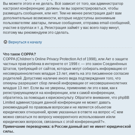
Вы можете этого и не делать. Всё зависит от того, как администратор
настроил конференцию: должны ли вы зарегистрироваться, чтобы
размещать сообщения, или нет. Тем не менее регистрация даёт вам
дополнительные возможности, которые недоступны анонимным
пользователям: аватары, личные сообщения, отправка email-сообщений,
участие в группах и т. д. Регистрация займёт у вас всего пару минут,
поэтому мы рекомендуем это сделать.
Вернуться к началу
Что такое COPPA?
COPPA (Children’s Online Privacy Protection Act of 1998), или Акт о защите
частных прав ребёнка в интернете от 1998 г. — это закон Соединённых
Штатов, требующий от сайтов, которые могут собирать информацию от
несовершеннолетних младше 13 лет, иметь на это письменное согласие
родителей. Допустимо наличие иного вида подтверждения того, что
опекуны разрешают сбор личной информации от несовершеннолетних
младше 13 лет. Если вы не уверены, применимо ли это к вам, как к
регистрирующемуся на конференции, или к самой конференции,
обратитесь за помощью к юрисконсульту. Обратите внимание, что phpBB
Limited администрация данной конференции не может давать
рекомендаций по правовым вопросам и не является объектом
юридических отношений, кроме указанных в ответе на вопрос «С кем
можно связаться по вопросу некорректного использования и/или
юридических вопросов, связанных с этой конференцией?».
Примечание переводчика: в России данный акт не имеет юридической
силы.
.