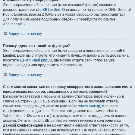
Кто написал эту конференцию?
Это программное обеспечение (в его исходной форме) создано и
распространяется
phpBB Limited
. Оно доступно на условиях GNU General
Public Licence, версии 2 (GPL-2.0) и может свободно распространяться.
Для получения более подробных сведений перейдите по ссылке
About phpBB
.
Вернуться к началу
Почему здесь нет такой-то функции?
Это программное обеспечение было создано и лицензировано phpBB
Limited. Если вы считаете, что какая-то функция должна быть добавлена,
посетите
Центр идей phpBB
, где можно отдать свой голос за уже
поданные идеи или предложить собственные.
Вернуться к началу
С кем можно связаться по вопросу некорректного использования и/или
юридических вопросов, связанных с этой конференцией?
Вы можете связаться с любым из администраторов, перечисленных в
списке на странице «Наша команда». Если вы не получили ответа,
свяжитесь с владельцем домена (сделайте
whois lookup
) или, если
конференция находится на бесплатном домене (например, chat.ru,
Yahoo!, free.fr, f2s.com и т. п.), с руководством или техподдержкой данного
домена. Учтите, что phpBB Limited
не имеет никакого контроля над
данной конференцией
и не может нести никакой ответственности за то,
кем и как данная конференция используется. Не обращайтесь к phpBB