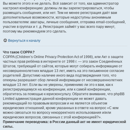
Вы можете этого и не делать. Всё зависит от того, как администратор
настроил конференцию: должны ли вы зарегистрироваться, чтобы
размещать сообщения, или нет. Тем не менее регистрация даёт вам
дополнительные возможности, которые недоступны анонимным
пользователям: аватары, личные сообщения, отправка email-сообщений,
участие в группах и т. д. Регистрация займёт у вас всего пару минут,
поэтому мы рекомендуем это сделать.
Вернуться к началу
Что такое COPPA?
COPPA (Children’s Online Privacy Protection Act of 1998), или Акт о защите
частных прав ребёнка в интернете от 1998 г. — это закон Соединённых
Штатов, требующий от сайтов, которые могут собирать информацию от
несовершеннолетних младше 13 лет, иметь на это письменное согласие
родителей. Допустимо наличие иного вида подтверждения того, что
опекуны разрешают сбор личной информации от несовершеннолетних
младше 13 лет. Если вы не уверены, применимо ли это к вам, как к
регистрирующемуся на конференции, или к самой конференции,
обратитесь за помощью к юрисконсульту. Обратите внимание, что phpBB
Limited администрация данной конференции не может давать
рекомендаций по правовым вопросам и не является объектом
юридических отношений, кроме указанных в ответе на вопрос «С кем
можно связаться по вопросу некорректного использования и/или
юридических вопросов, связанных с этой конференцией?».
Примечание переводчика: в России данный акт не имеет юридической
силы.
.